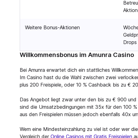
Betreu
Aktio
Weitere Bonus-Aktionen
Wöche
Geldpr
Drops
Willkommensbonus im Amunra Casino
Bei Amunra erwartet dich ein stattliches Willkomme
Im Casino hast du die Wahl zwischen zwei verlock
plus 200 Freispiele, oder 10 % Cashback bis zu € 20
Das Angebot liegt zwar unter den bis zu € 900 und
sind die Umsatzbedingungen mit 35x für den 100 %
aus den Freispielen müssen jedoch ebenfalls 40x u
Wem eine Mindesteinzahlung zu viel ist oder wer d
Vergleich der
Online Casinos mit Gratis Freispielen
au