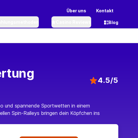
Über uns
Kontakt
ahlungsmethoden
Casino Reviews
Blog
ertung
4.5/5
sino und spannende Sportwetten in einem
llen Spin-Ralleys bringen dein Köpfchen ins