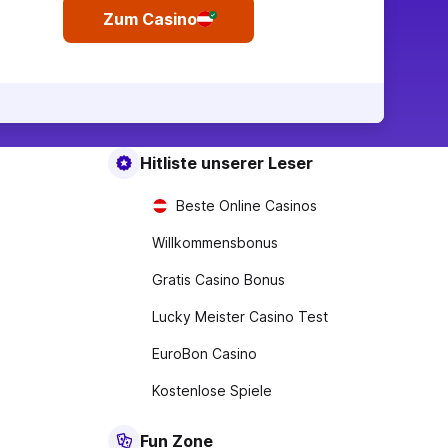
Zum Casino
Hitliste unserer Leser
Beste Online Casinos
Willkommensbonus
Gratis Casino Bonus
Lucky Meister Casino Test
EuroBon Casino
Kostenlose Spiele
Fun Zone