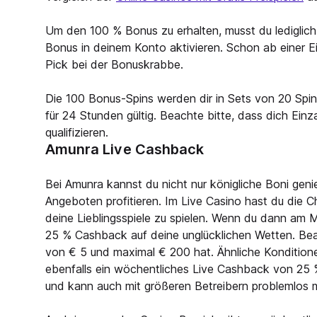
Um den 100 % Bonus zu erhalten, musst du lediglic
Bonus in deinem Konto aktivieren. Schon ab einer E
Pick bei der Bonuskrabbe.
Die 100 Bonus-Spins werden dir in Sets von 20 Spin
für 24 Stunden gültig. Beachte bitte, dass dich Einza
qualifizieren.
Amunra Live Cashback
Bei Amunra kannst du nicht nur königliche Boni ge
Angeboten profitieren. Im Live Casino hast du die
deine Lieblingsspiele zu spielen. Wenn du dann am 
25 % Cashback auf deine unglücklichen Wetten. Bea
von € 5 und maximal € 200 hat. Ähnliche Kondition
ebenfalls ein wöchentliches Live Cashback von 25 
und kann auch mit größeren Betreibern problemlos m