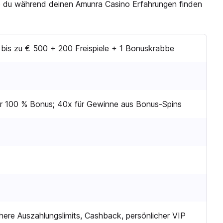
ie du während deinen Amunra Casino Erfahrungen finden
bis zu € 500 + 200 Freispiele + 1 Bonuskrabbe
r 100 % Bonus; 40x für Gewinne aus Bonus-Spins
here Auszahlungslimits, Cashback, persönlicher VIP