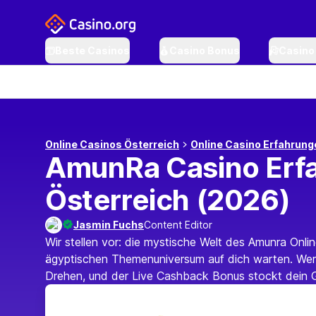
Beste Casinos
Casino Bonus
Casino
Online Casinos Österreich
Online Casino Erfahrung
AmunRa Casino Erf
Österreich (2026)
Jasmin Fuchs
Content Editor
Wir stellen vor: die mystische Welt des Amunra Onli
ägyptischen Themenuniversum auf dich warten. Wer d
Drehen, und der Live Cashback Bonus stockt dein Gu