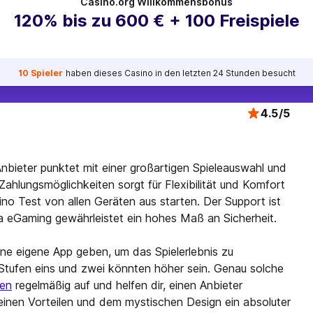
Casino.org
Willkommensbonus
120% bis zu 600 € + 100 Freispiele
10 Spieler
haben dieses Casino in den letzten 24 Stunden besucht
4.5/5
nbieter punktet mit einer großartigen Spieleauswahl und
Zahlungsmöglichkeiten sorgt für Flexibilität und Komfort
no Test von allen Geräten aus starten. Der Support ist
ta eGaming gewährleistet ein hohes Maß an Sicherheit.
ine eigene App geben, um das Spielerlebnis zu
 Stufen eins und zwei könnten höher sein. Genau solche
gen
regelmäßig auf und helfen dir, einen Anbieter
seinen Vorteilen und dem mystischen Design ein absoluter