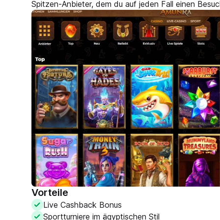
Spitzen-Anbieter, dem du auf jeden Fall einen Besuch
Vorteile
Live Cashback Bonus
Sportturniere im ägyptischen Stil