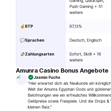
Gaming, QuickSpin,
Push Gaming + 51
weitere
💰
RTP
97,13%
💬
Sprachen
Deutsch, Englisch
💸
Zahlungsarten
Sofort, Skrill + 16
weitere
Amunra Casino Bonus Angebote
Jasmin Fuchs
"Hier erwartet dich als Neukunde ein königlic
Welt der Amunra Egyptian Gods und goldenen 
Belohnungen wie ein erfreuliches Willkommen
Geldpreise sowie Freispiele. Und die Drops &
kleinen Reiz."