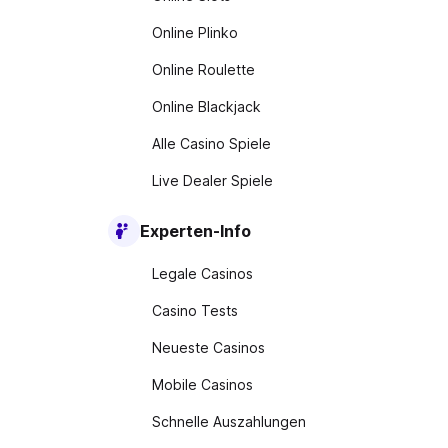
Online Plinko
Online Roulette
Online Blackjack
Alle Casino Spiele
Live Dealer Spiele
Lucky Larry's Lobstermania 2
os spielen
Kostenlos spielen
Experten-Info
eld spielen
Um Echtgeld spielen
Legale Casinos
Casino Tests
Neueste Casinos
Mobile Casinos
Schnelle Auszahlungen