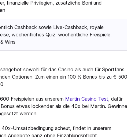
er, finanzielle Privilegien, zusätzliche Boni und
nen
ntlich Cashback sowie Live-Cashback, royale
eise, wöchentliches Quiz, wöchentliche Freispiele,
 & Wins
nsangebot sowohl für das Casino als auch für Sportfans.
enden Optionen: Zum einen ein 100 % Bonus bis zu € 500
0.
 600 Freispielen aus unserem
Martin Casino Test
, dafür
 Bonus etwas lockender als die 40x bei Martin. Gewinne
mgesetzt werden.
ie 40x-Umsatzbedingung scheut, findet in unserem
ch Angebote ganz ohne Einzahlungspflicht.