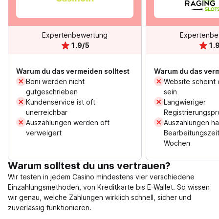
Expertenbewertung
Expertenbe
1.9/5
1.
Warum du das vermeiden solltest
Warum du das verm
Boni werden nicht
Website scheint 
gutgeschrieben
sein
Kundenservice ist oft
Langwieriger
unerreichbar
Registrierungsp
Auszahlungen werden oft
Auszahlungen ha
verweigert
Bearbeitungszei
Wochen
Warum solltest du uns vertrauen?
Wir testen in jedem Casino mindestens vier verschiedene
Einzahlungsmethoden, von Kreditkarte bis E-Wallet. So wissen
wir genau, welche Zahlungen wirklich schnell, sicher und
zuverlässig funktionieren.