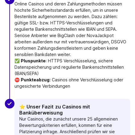
Online Casinos und deren Zahlungsmethoden müssen
höchste Sicherheitsstandards erfüllen, um in unsere
Bestenliste aufgenommen zu werden. Dazu zählen:
gültige SSL- bzw. HTTPS-Verschlüsselungen und
regulierte Bankenschnittstellen wie IBAN und SEPA.
Seriöse Anbieter wie BigClash oder NovaJackpot
arbeiten außerdem nur mit vertrauenswürdigen, DSGVO
konformen Zahlungsdienstleistern und geben keine
sensiblen Bankdaten weiter.
✅
Pluspunkte
: HTTPS Verschlüsselung, sichere
Datenspeicherung und regulierte Bankenschnittstellen
(IBAN/SEPA)
⛔
Punkteabzug:
Casinos ohne Verschlüsselung oder
ungesicherte Verbindungen
⭐ Unser Fazit zu Casinos mit
Banküberweisung
Nur Casinos, die zunächst unsere 25 allgemeinen
Bewertungskriterien erfüllen, kommen für eine
Platzierung infrage. Anschließend prüfen wir sie