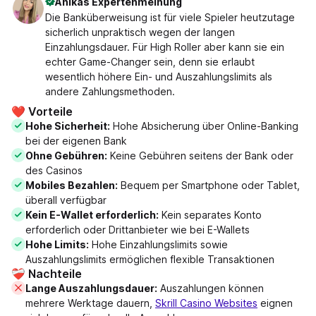
Anikas Expertenmeinung
Die Banküberweisung ist für viele Spieler heutzutage
sicherlich unpraktisch wegen der langen
Einzahlungsdauer. Für High Roller aber kann sie ein
echter Game-Changer sein, denn sie erlaubt
wesentlich höhere Ein- und Auszahlungslimits als
andere Zahlungsmethoden.
❤️ Vorteile
Hohe Sicherheit:
Hohe Absicherung über Online-Banking
bei der eigenen Bank
Ohne Gebühren:
Keine Gebühren seitens der Bank oder
des Casinos
Mobiles Bezahlen:
Bequem per Smartphone oder Tablet,
überall verfügbar
Kein E-Wallet erforderlich:
Kein separates Konto
erforderlich oder Drittanbieter wie bei E-Wallets
Hohe Limits:
Hohe Einzahlungslimits sowie
Auszahlungslimits ermöglichen flexible Transaktionen
❤️‍🩹 Nachteile
Lange Auszahlungsdauer:
Auszahlungen können
mehrere Werktage dauern,
Skrill Casino Websites
eignen