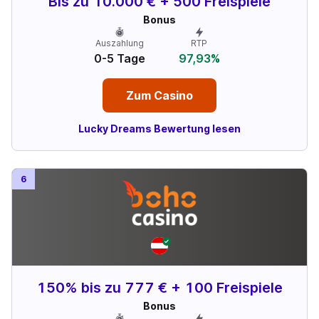
Bis zu 10.000 € + 500 Freispiele
Bonus
Auszahlung
RTP
0-5 Tage
97,93%
Zum Casino
Lucky Dreams Bewertung lesen
6
150% bis zu 777 € + 100 Freispiele
Bonus