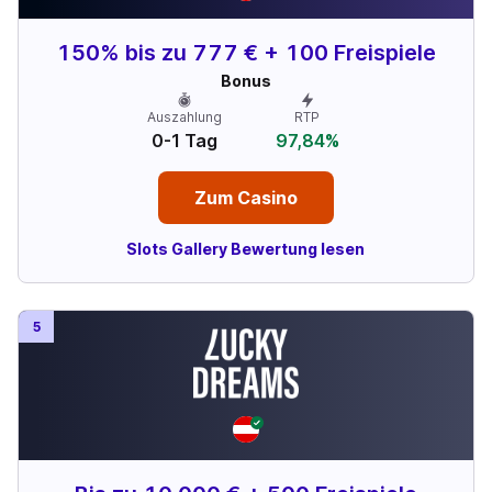
150% bis zu 777 € + 100 Freispiele
Bonus
Auszahlung
RTP
0-1 Tag
97,84%
Zum Casino
Slots Gallery Bewertung lesen
5