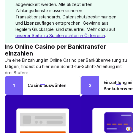
abgewickelt werden. Alle akzeptierten
Zahlungsdienste müssen sicheren
Transaktionsstandards, Datenschutzbestimmungen
und Lizenzauflagen entsprechen. Gewinne aus
legalem Glücksspiel sind steuerfrei. Mehr dazu auf
unserer Seite zu Spielerrechten in Österreich
.
Ins Online Casino per Banktransfer
einzahlen
Um eine Einzahlung im Online Casino per Banküberweisung zu
tätigen, findest du hier eine Schritt-für-Schritt-Anleitung mit
drei Stufen:
Einzahlung mi
1
Casino auswählen
2
Banküberwei