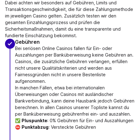
Dabei achten wir besonders auf Gebühren, Limits und
Transaktionsgeschwindigkeit, die für diese Zahlungsmethode
im jeweiligen Casino gelten. Zusätzlich testen wir den
gesamten Einzahlungsprozess und prüfen die
Sicherheitsmaßnahmen, damit du eine transparente und
fundierte Einschätzung bekommst.
Gebühren
Bei seriösen Online Casinos fallen für Ein- oder
Auszahlungen per Banküberweisung keine Gebühren an.
Casinos, die zusätzliche Gebühren verlangen, erfüllen
nicht unsere Qualitätskriterien und werden aus
Fairnessgründen nicht in unsere Bestenliste
aufgenommen.
In manchen Fällen, etwa bei internationalen
Überweisungen oder Casinos mit ausländischer
Bankverbindung, kann deine Hausbank jedoch Gebühren
berechnen. In allen Casinos unserer Topliste kannst du
per Banküberweisung gebührenfrei ein- und auszahlen.
✅
Pluspunkte
: 0% Gebühren für Ein- und Auszahlungen
⛔
Punktabzug
: Versteckte Gebühren