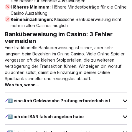
sich besser für schnelle Auszahlungen
Höheres Minimum:
Höhere Mindestbeträge für die Online
Casino Auszahlung
Keine Einzahlungen:
Klassische Banküberweisung nicht
mehr in allen Casinos möglich
Banküberweisung im Casino: 3 Fehler
vermeiden
Eine traditionelle Banküberweisung ist sicher, aber sehr
langsam beim Bezahlen im Online Casino. Viele Online Spieler
vergessen oft die kleinen Stolperfallen, die zu weiteren
Verzögerung der Transaktion führen. Wir zeigen dir, worauf
du achten sollst, damit die Einzahlung in deiner Online
Spielbank schneller und reibungslos abläuft.
Was tun, wenn…
1️⃣ eine Anti Geldwäsche Prüfung erforderlich ist
2️⃣ ich die IBAN falsch angeben habe