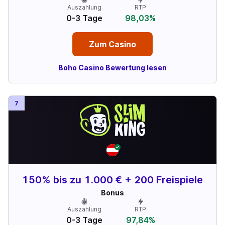
Auszahlung
RTP
0-3 Tage
98,03%
Zum Casino
Boho Casino Bewertung lesen
7
150% bis zu 1.000 € + 200 Freispiele
Bonus
Auszahlung
RTP
0-3 Tage
97,84%