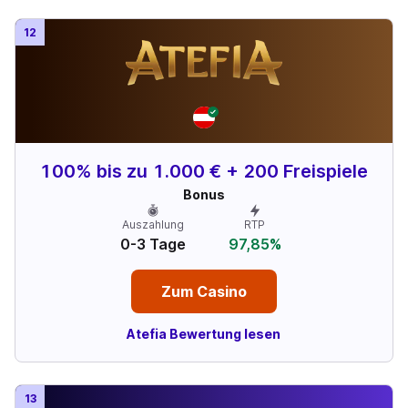
12
100% bis zu 1.000 € + 200 Freispiele
Bonus
Auszahlung
RTP
0-3 Tage
97,85%
Zum Casino
Atefia Bewertung lesen
13