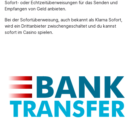
Sofort- oder Echtzeitüberweisungen für das Senden und
Empfangen von Geld anbieten.
Bei der Sofortüberweisung, auch bekannt als Klarna Sofort,
wird ein Drittanbieter zwischengeschaltet und du kannst
sofort im Casino spielen.