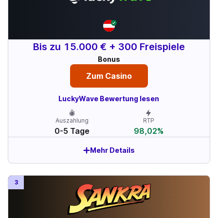
Zum Casino
Bis zu 15.000 € + 300 Freispiele
Bonus
Zum Casino
LuckyWave Bewertung lesen
Auszahlung
RTP
0-5 Tage
98,02%
Mehr Details
Zahlungsarten
30 Freispiele ohne Einzahlung mit App
Treueprogramm mit 75.000 € Hauptpreis
3
100 Freispiele Telegram Bonus
Zum Casino