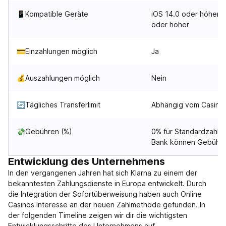
📱
Kompatible Geräte
iOS 14.0 oder höher, 
oder höher
💳
Einzahlungen möglich
Ja
💰
Auszahlungen möglich
Nein
🔄
Tägliches Transferlimit
Abhängig vom Casino 
💸
Gebühren (%)
0% für Standardzahlun
Bank können Gebühren
Entwicklung des Unternehmens
In den vergangenen Jahren hat sich Klarna zu einem der
bekanntesten Zahlungsdienste in Europa entwickelt. Durch
die Integration der Sofortüberweisung haben auch Online
Casinos Interesse an der neuen Zahlmethode gefunden. In
der folgenden Timeline zeigen wir dir die wichtigsten
Entwicklungsschritte des Unternehmens auf.