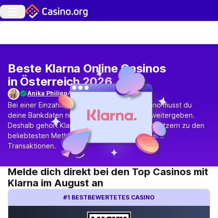
Beste Klarna Online Casinos
in Österreich 2026
Anika Philipp
Aktualisiert
5. Jun 2026
Bei einer Einzahlung mit Klarna im Online Casino musst du
deine Bankdaten nicht direkt an das Casino weitergeben.
Deshalb gehört Klarna mit über 150 Millionen Nutzern zu den
beliebtesten Methoden für schnelle und sichere
Transaktionen.
Melde dich direkt bei den Top Casinos mit
Klarna im August an
#1 BESTBEWERTETES CASINO