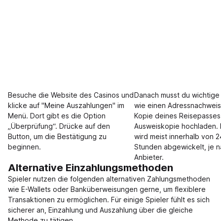
Besuche die Website des Casinos und
Danach musst du wichtig
klicke auf "Meine Auszahlungen" im
wie einen Adressnachweis
Menü. Dort gibt es die Option
Kopie deines Reisepasses
„Überprüfung“. Drücke auf den
Ausweiskopie hochladen. 
Button, um die Bestätigung zu
wird meist innerhalb von 
beginnen.
Stunden abgewickelt, je 
Anbieter.
Alternative Einzahlungsmethoden
Spieler nutzen die folgenden alternativen Zahlungsmethoden
wie E-Wallets oder Banküberweisungen gerne, um flexiblere
Transaktionen zu ermöglichen. Für einige Spieler fühlt es sich
sicherer an, Einzahlung und Auszahlung über die gleiche
Methode zu tätigen.