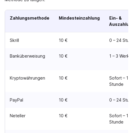
Zahlungsmethode
Mindesteinzahlung
Ein- &
Auszahlun
Skrill
10 €
0 – 24 Stun
Banküberweisung
10 €
1 – 3 Werkt
Kryptowährungen
10 €
Sofort – 1
Stunde
PayPal
10 €
0 – 24 Stun
Neteller
10 €
Sofort – 1
Stunde