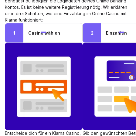
benötigst du lediglich die Logindaten deines Online Banking
Kontos. Es ist keine weitere Registrierung nötig. Wir erklären
dir in drei Schritten, wie eine Einzahlung im Online Casino mit
Klarna funktioniert:
1
Casino wählen
2
Einzahlen
Entscheide dich für ein Klarna Casino,
Gib den gewünschten Betr