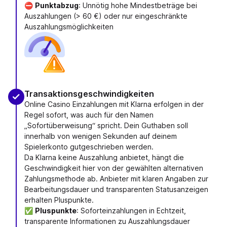
⛔
Punktabzug
: Unnötig hohe Mindestbeträge bei
Auszahlungen (> 60 €) oder nur eingeschränkte
Auszahlungsmöglichkeiten
Transaktionsgeschwindigkeiten
Online Casino Einzahlungen mit Klarna erfolgen in der
Regel sofort, was auch für den Namen
„Sofortüberweisung“ spricht. Dein Guthaben soll
innerhalb von wenigen Sekunden auf deinem
Spielerkonto gutgeschrieben werden.
Da Klarna keine Auszahlung anbietet, hängt die
Geschwindigkeit hier von der gewählten alternativen
Zahlungsmethode ab. Anbieter mit klaren Angaben zur
Bearbeitungsdauer und transparenten Statusanzeigen
erhalten Pluspunkte.
✅
Pluspunkte
: Soforteinzahlungen in Echtzeit,
transparente Informationen zu Auszahlungsdauer