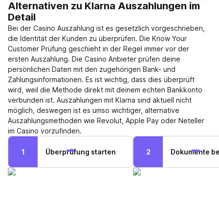
Alternativen zu Klarna Auszahlungen im
Detail
Bei der Casino Auszahlung ist es gesetzlich vorgeschrieben,
die Identität der Kunden zu überprüfen. Die Know Your
Customer Prüfung geschieht in der Regel immer vor der
ersten Auszahlung. Die Casino Anbieter prüfen deine
persönlichen Daten mit den zugehörigen Bank- und
Zahlungsinformationen. Es ist wichtig, dass dies überprüft
wird, weil die Methode direkt mit deinem echten Bankkonto
verbunden ist. Auszahlungen mit Klarna sind aktuell nicht
möglich, deswegen ist es umso wichtiger, alternative
Auszahlungsmethoden wie Revolut, Apple Pay oder Neteller
im Casino vorzufinden.
1
Überprüfung starten
2
Dokumente be