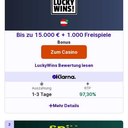
Bis zu 15.000 € + 1.000 Freispiele
Bonus
Zum Casino
LuckyWins Bewertung lesen
Auszahlung
RTP
1-3 Tage
97,30%
Mehr Details
Zahlungsarten
Tägliche Cash Preise
Montags 10 FS gratis
2
24/7 Live Chat