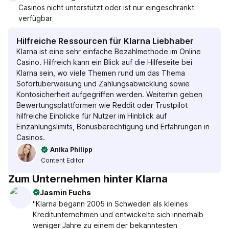
Casinos nicht unterstützt oder ist nur eingeschränkt
verfügbar
Hilfreiche Ressourcen für Klarna Liebhaber
Klarna ist eine sehr einfache Bezahlmethode im Online
Casino. Hilfreich kann ein Blick auf die Hilfeseite bei
Klarna sein, wo viele Themen rund um das Thema
Sofortüberweisung und Zahlungsabwicklung sowie
Kontosicherheit aufgegriffen werden. Weiterhin geben
Bewertungsplattformen wie Reddit oder Trustpilot
hilfreiche Einblicke für Nutzer im Hinblick auf
Einzahlungslimits, Bonusberechtigung und Erfahrungen in
Casinos.
Anika Philipp
Content Editor
Zum Unternehmen hinter Klarna
Jasmin Fuchs
"Klarna begann 2005 in Schweden als kleines
Kreditunternehmen und entwickelte sich innerhalb
weniger Jahre zu einem der bekanntesten