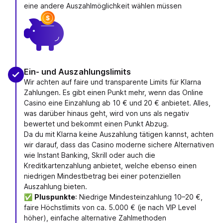
eine andere Auszahlmöglichkeit wählen müssen
Ein- und Auszahlungslimits
Wir achten auf faire und transparente Limits für Klarna
Zahlungen. Es gibt einen Punkt mehr, wenn das Online
Casino eine Einzahlung ab 10 € und 20 € anbietet. Alles,
was darüber hinaus geht, wird von uns als negativ
bewertet und bekommt einen Punkt Abzug.
Da du mit Klarna keine Auszahlung tätigen kannst, achten
wir darauf, dass das Casino moderne sichere Alternativen
wie Instant Banking, Skrill oder auch die
Kreditkartenzahlung anbietet, welche ebenso einen
niedrigen Mindestbetrag bei einer potenziellen
Auszahlung bieten.
✅
Pluspunkte
: Niedrige Mindesteinzahlung 10–20 €,
faire Höchstlimits von ca. 5.000 € (je nach VIP Level
höher), einfache alternative Zahlmethoden