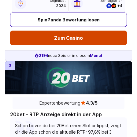
Gegründet
Zahlungsarten
2024
+
4
SpinPanda Bewertung lesen
Zum Casino
2194
neue Spieler in diesem
Monat
3
Expertenbewertung
4.3/5
20bet - RTP Anzeige direkt in der App
Schon bevor du bei 20Bet einen Slot antippst, zeigt
dir die App schon die aktuelle RTP: 97,8% bei
3