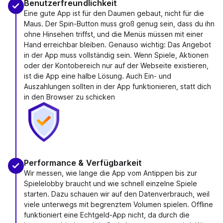
Benutzerfreundlichkeit
Eine gute App ist für den Daumen gebaut, nicht für die
Maus. Der Spin-Button muss groß genug sein, dass du ihn
ohne Hinsehen triffst, und die Menüs müssen mit einer
Hand erreichbar bleiben. Genauso wichtig: Das Angebot
in der App muss vollständig sein. Wenn Spiele, Aktionen
oder der Kontobereich nur auf der Webseite existieren,
ist die App eine halbe Lösung. Auch Ein- und
Auszahlungen sollten in der App funktionieren, statt dich
in den Browser zu schicken
Performance & Verfügbarkeit
Wir messen, wie lange die App vom Antippen bis zur
Spielelobby braucht und wie schnell einzelne Spiele
starten. Dazu schauen wir auf den Datenverbrauch, weil
viele unterwegs mit begrenztem Volumen spielen. Offline
funktioniert eine Echtgeld-App nicht, da durch die