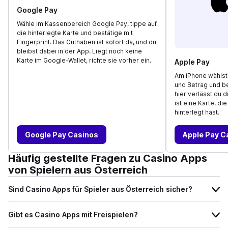
Google Pay
Wähle im Kassenbereich Google Pay, tippe auf
die hinterlegte Karte und bestätige mit
Fingerprint. Das Guthaben ist sofort da, und du
bleibst dabei in der App. Liegt noch keine
Karte im Google-Wallet, richte sie vorher ein.
Apple Pay
Am iPhone wählst 
und Betrag und be
hier verlässt du 
ist eine Karte, di
hinterlegt hast.
Google Pay Casinos
Apple Pay C
Häufig gestellte Fragen zu Casino Apps
von Spielern aus Österreich
Sind Casino Apps für Spieler aus Österreich sicher?
Gibt es Casino Apps mit Freispielen?