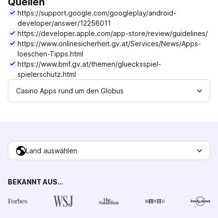
Quellen
https://support.google.com/googleplay/android-
developer/answer/12256011
https://developer.apple.com/app-store/review/guidelines/
https://www.onlinesicherheit.gv.at/Services/News/Apps-
loeschen-Tipps.html
https://www.bmf.gv.at/themen/gluecksspiel-
spielerschutz.html
Casino Apps rund um den Globus
Land auswählen
BEKANNT AUS…