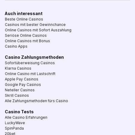
Auch interessant
Beste Online Casinos
Casinos mit bester Gewinnchance
Online Casinos mit Sofort Auszahlung
Seriöse Online Casinos
Online Casinos mit Bonus
Casino Apps
Casino Zahlungsmethoden
Sofortüberweisung Casinos
Klarna Casinos
Online Casino mit Lastschrift
Apple Pay Casinos
Google Pay Casinos
Neteller Casinos
Skrill Casinos
Alle Zahlungsmethoden fürs Casino
Casino Tests
Alle Casino Erfahrungen
LuckyWave
SpinPanda
20bet