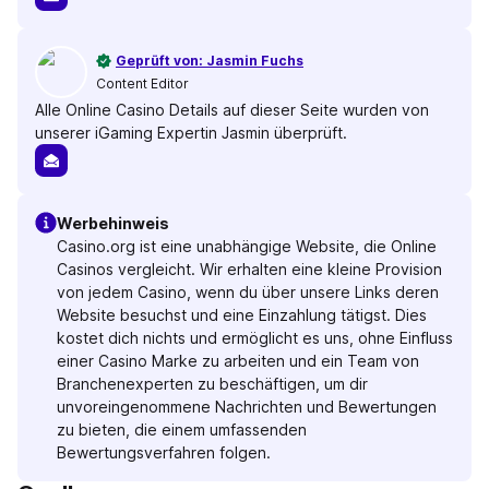
Geprüft von: Jasmin Fuchs
Content Editor
Alle Online Casino Details auf dieser Seite wurden von
unserer iGaming Expertin Jasmin überprüft.
Werbehinweis
Casino.org ist eine unabhängige Website, die Online
Casinos vergleicht. Wir erhalten eine kleine Provision
von jedem Casino, wenn du über unsere Links deren
Website besuchst und eine Einzahlung tätigst. Dies
kostet dich nichts und ermöglicht es uns, ohne Einfluss
einer Casino Marke zu arbeiten und ein Team von
Branchenexperten zu beschäftigen, um dir
unvoreingenommene Nachrichten und Bewertungen
zu bieten, die einem umfassenden
Bewertungsverfahren folgen.