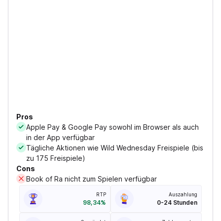
Pros
Apple Pay & Google Pay sowohl im Browser als auch
in der App verfügbar
Tägliche Aktionen wie Wild Wednesday Freispiele (bis
zu 175 Freispiele)
Cons
Book of Ra nicht zum Spielen verfügbar
RTP
Auszahlung
98,34%
0-24 Stunden