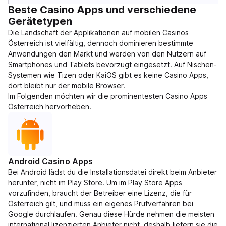
Beste Casino Apps und verschiedene
Gerätetypen
Die Landschaft der Applikationen auf mobilen Casinos
Österreich ist vielfältig, dennoch dominieren bestimmte
Anwendungen den Markt und werden von den Nutzern auf
Smartphones und Tablets bevorzugt eingesetzt. Auf Nischen-
Systemen wie Tizen oder KaiOS gibt es keine Casino Apps,
dort bleibt nur der mobile Browser.
Im Folgenden möchten wir die prominentesten Casino Apps
Österreich hervorheben.
Android Casino Apps
Bei Android lädst du die Installationsdatei direkt beim Anbieter
herunter, nicht im Play Store. Um im Play Store Apps
vorzufinden, braucht der Betreiber eine Lizenz, die für
Österreich gilt, und muss ein eigenes Prüfverfahren bei
Google durchlaufen. Genau diese Hürde nehmen die meisten
international lizenzierten Anbieter nicht, deshalb liefern sie die