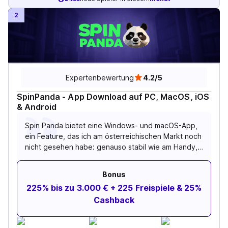
2
Expertenbewertung
4.2/5
SpinPanda - App Download auf PC, MacOS, iOS
& Android
Spin Panda bietet eine Windows- und macOS-App,
ein Feature, das ich am österreichischen Markt noch
nicht gesehen habe: genauso stabil wie am Handy,
auf dem großen Bildschirm aber immersiver. Dazu
ein Treueprogramm mit 14 Stufen, doppelt so viele
Bonus
wie LuckyMeisters 7-stufiger Meister Club, in der
225% bis zu 3.000 € + 225 Freispiele & 25%
Topstufe Meister Panda winken 25% Cashback pro
Cashback
Woche.