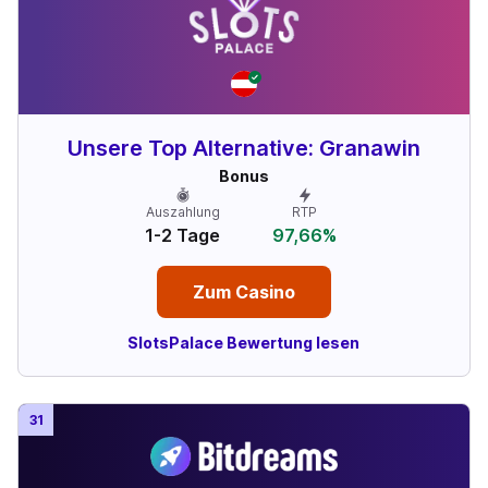
Unsere Top Alternative: Granawin
Bonus
Auszahlung
RTP
1-2 Tage
97,66%
Zum Casino
SlotsPalace Bewertung lesen
31