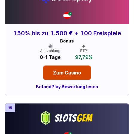
150% bis zu 1.500 € + 100 Freispiele
Bonus
Auszahlung
RTP
0-1 Tage
97,79%
Zum Casino
BetandPlay Bewertung lesen
15