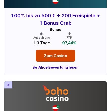
100% bis zu 500 € + 200 Freispiele +
1 Bonus Crab
Bonus
Auszahlung
RTP
1-3 Tage
97,44%
Zum Casino
BetAlice Bewertung lesen
5