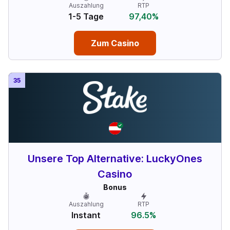
Auszahlung
RTP
1-5 Tage
97,40%
Zum Casino
35
Unsere Top Alternative: LuckyOnes
Casino
Bonus
Auszahlung
RTP
Instant
96.5%