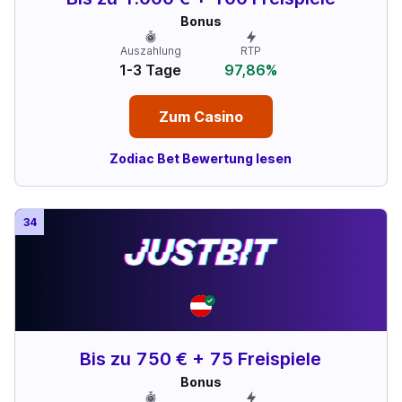
Bonus
Auszahlung
RTP
1-3 Tage
97,86%
Zum Casino
Zodiac Bet Bewertung lesen
34
Bis zu 750 € + 75 Freispiele
Bonus