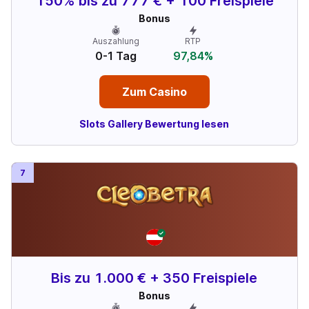
150% bis zu 777 € + 100 Freispiele
Bonus
Auszahlung
RTP
0-1 Tag
97,84%
Zum Casino
Slots Gallery Bewertung lesen
7
Bis zu 1.000 € + 350 Freispiele
Bonus