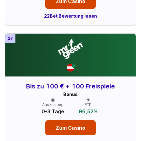
Zum Casino
22Bet Bewertung lesen
27
Bis zu 100 € + 100 Freispiele
Bonus
Auszahlung
RTP
0-3 Tage
96,52%
Zum Casino