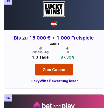
13
Bis zu 15.000 € + 1.000 Freispiele
Bonus
Auszahlung
RTP
1-3 Tage
97,30%
Zum Casino
LuckyWins Bewertung lesen
14