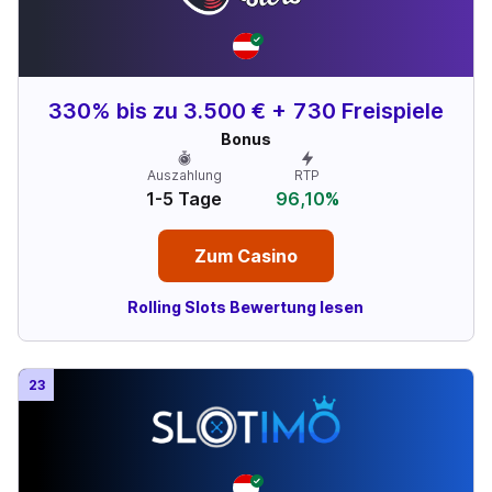
330% bis zu 3.500 € + 730 Freispiele
Bonus
Auszahlung
RTP
1-5 Tage
96,10%
Zum Casino
Rolling Slots Bewertung lesen
23