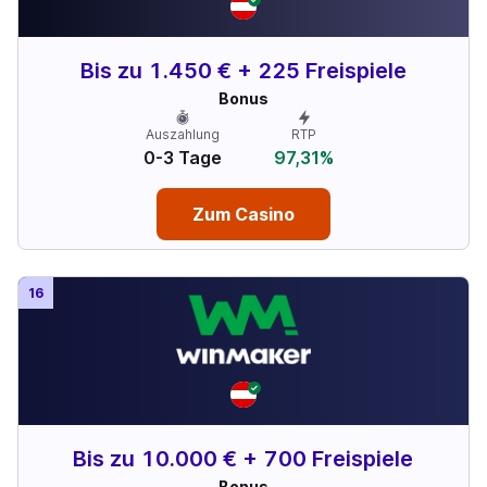
Bis zu 1.450 € + 225 Freispiele
Bonus
Auszahlung
RTP
0-3 Tage
97,31%
Zum Casino
16
Bis zu 10.000 € + 700 Freispiele
Bonus