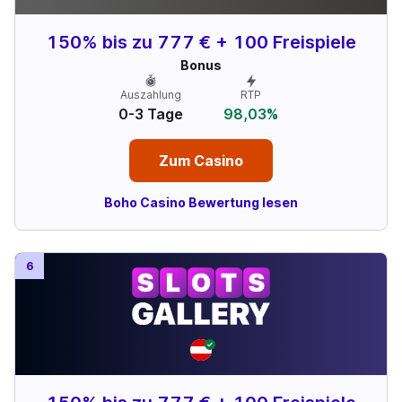
150% bis zu 777 € + 100 Freispiele
Bonus
Auszahlung
RTP
0-3 Tage
98,03%
Zum Casino
Boho Casino Bewertung lesen
6