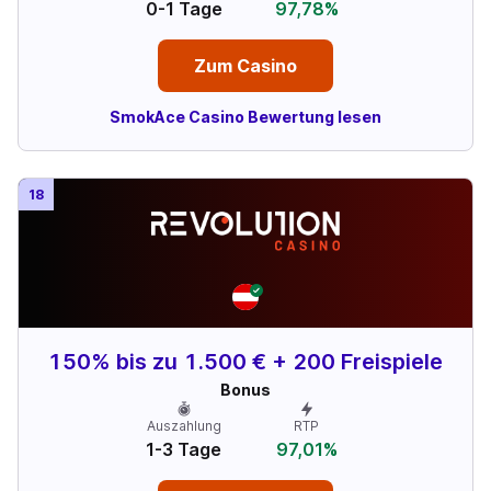
0-1 Tage
97,78%
Zum Casino
SmokAce Casino Bewertung lesen
18
150% bis zu 1.500 € + 200 Freispiele
Bonus
Auszahlung
RTP
1-3 Tage
97,01%