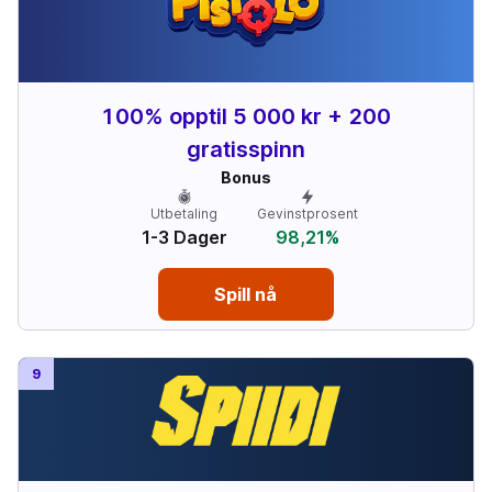
100% opptil 5 000 kr + 200
gratisspinn
Bonus
Utbetaling
Gevinstprosent
1-3 Dager
98,21%
Spill nå
9