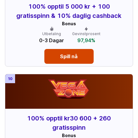
100% opptil 5 000 kr + 100
gratisspinn & 10% daglig cashback
Bonus
Utbetaling
Gevinstprosent
0-3 Dagar
97,94%
Spill nå
10
100% opptil kr30 600 + 260
gratisspinn
Bonus