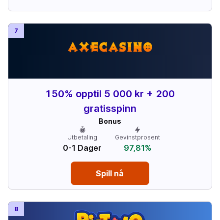
7
150% opptil 5 000 kr + 200
gratisspinn
Bonus
Utbetaling
Gevinstprosent
0-1 Dager
97,81%
Spill nå
8