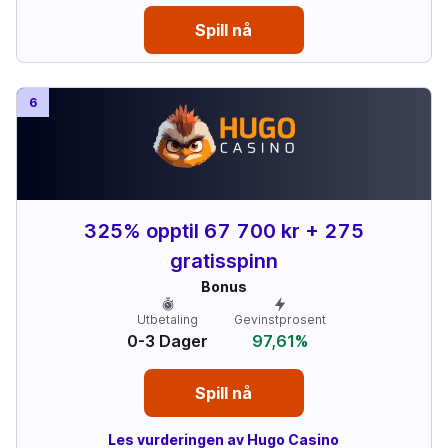
Spill nå
6
325% opptil 67 700 kr + 275
gratisspinn
Bonus
Utbetaling
Gevinstprosent
0-3 Dager
97,61%
Spill nå
Les vurderingen av Hugo Casino