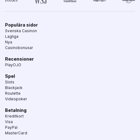
Populära sidor
Svenska Casinon
Lagliga
Nya
Casinobonusar
Recensioner
PlayOJO
Spel
Slots
Blackjack
Roulette
Videopoker
Betalning
Kreditkort
Visa
PayPal
MasterCard