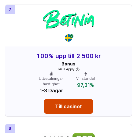
7
100% upp till 2 500 kr
Bonus
T&Cs Apply
Utbetalnings-
Vinstandel
hastighet
97,31%
1-3 Dagar
Till casinot
8