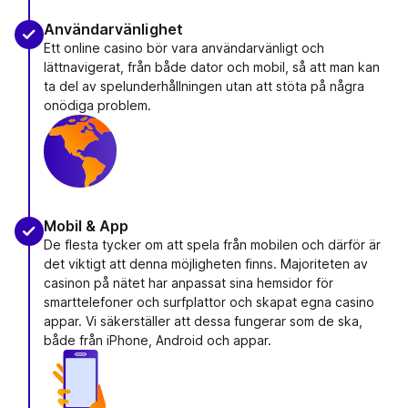
Användarvänlighet
Ett online casino bör vara användarvänligt och
lättnavigerat, från både dator och mobil, så att man kan
ta del av spelunderhållningen utan att stöta på några
onödiga problem.
Mobil & App
De flesta tycker om att spela från mobilen och därför är
det viktigt att denna möjligheten finns. Majoriteten av
casinon på nätet har anpassat sina hemsidor för
smarttelefoner och surfplattor och skapat egna casino
appar. Vi säkerställer att dessa fungerar som de ska,
både från iPhone, Android och appar.