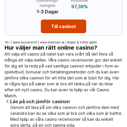
Utbetalnings-
Vinstandel
hastighet
97,38%
1-3 Dagar
Till casinot
18+ | Spela ansvarsfullt | www.stodlinjen.se | Regler & Villkor gäller
Hur väljer man rätt online casino?
Att välja ett casino på nätet kan vara svårt då det finns så
många att välja mellan. Våra casino recensioner gör det enkelt
för dig att ta reda på vad samtliga casinon erbjuder i form av
spelutbud, bonusar och betalningsmetoder och du kan även
jämföra olika casinon för att hitta det som är bäst för dig. Här
är några tips på saker som är bra att tänka på när du letar
efter ett nytt casino. Du kan även ta hjälp av vår Casino
Match.
Läs på och jämför casinon
1
Genom att läsa på om olika casinon och jämföra dem med
varandra kan du se vilka som är bra och vilka som är bättre.
Med hjälp av våra casino recensioner så kan du enkelt
göra detta, på en och samma sida.