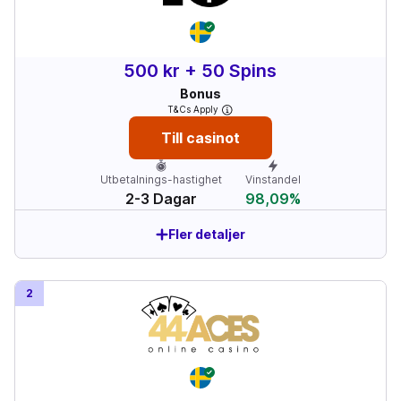
500 kr + 50 Spins
Bonus
T&Cs Apply
Till casinot
Utbetalnings-hastighet
Vinstandel
2-3 Dagar
98,09%
Fler detaljer
Deposit options include
Till casinot
2