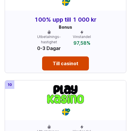
100% upp till 1 000 kr
Bonus
Utbetalnings-
Vinstandel
hastighet
97,58%
0-3 Dagar
Till casinot
10