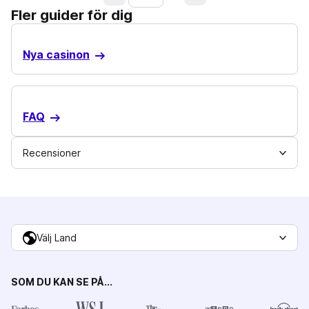
Fler guider för dig
Nya
casinon
FAQ
Recensioner
Välj Land
SOM DU KAN SE PÅ...