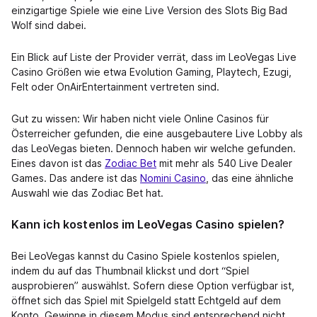
einzigartige Spiele wie eine Live Version des Slots
Big Bad
Wolf
sind dabei.
Ein Blick auf Liste der Provider verrät, dass im LeoVegas Live
Casino Größen wie etwa Evolution Gaming, Playtech, Ezugi,
Felt oder OnAirEntertainment vertreten sind.
Gut zu wissen: Wir haben nicht viele Online Casinos für
Österreicher gefunden, die eine ausgebautere Live Lobby als
das LeoVegas bieten. Dennoch haben wir welche gefunden.
Eines davon ist das
Zodiac Bet
mit mehr als 540 Live Dealer
Games. Das andere ist das
Nomini Casino
, das eine ähnliche
Auswahl wie das Zodiac Bet hat.
Kann ich kostenlos im LeoVegas Casino spielen?
Bei LeoVegas kannst du Casino Spiele kostenlos spielen,
indem du auf das Thumbnail klickst und dort “Spiel
ausprobieren” auswählst. Sofern diese Option verfügbar ist,
öffnet sich das Spiel mit Spielgeld statt Echtgeld auf dem
Konto. Gewinne in diesem Modus sind entsprechend nicht