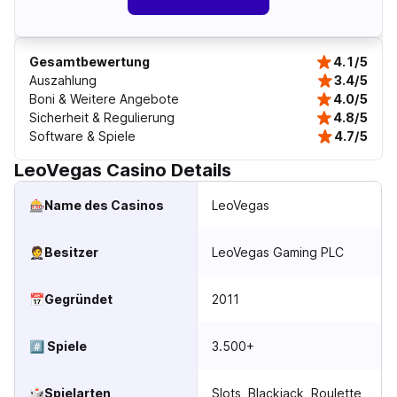
Gesamtbewertung
4.1/5
Auszahlung
3.4/5
Boni & Weitere Angebote
4.0/5
Sicherheit &
Regulierung
4.8/5
Software & Spiele
4.7/5
LeoVegas Casino Details
🎰
Name des Casinos
LeoVegas
🤵
Besitzer
LeoVegas Gaming PLC
📅
Gegründet
2011
#️⃣ Spiele
3.500+
🎲
Spielarten
Slots, Blackjack, Roulette,