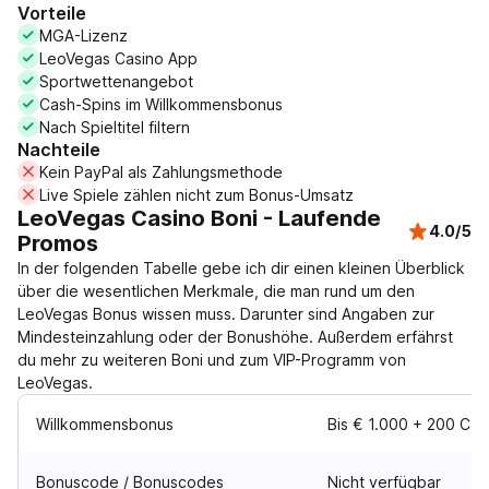
Vorteile
MGA-Lizenz
LeoVegas Casino App
Sportwettenangebot
Cash-Spins im Willkommensbonus
Nach Spieltitel filtern
Nachteile
Kein PayPal als Zahlungsmethode
Live Spiele zählen nicht zum Bonus-Umsatz
LeoVegas Casino Boni - Laufende
4.0/5
Promos
In der folgenden Tabelle gebe ich dir einen kleinen Überblick
über die wesentlichen Merkmale, die man rund um den
LeoVegas Bonus wissen muss. Darunter sind Angaben zur
Mindesteinzahlung oder der Bonushöhe. Außerdem erfährst
du mehr zu weiteren Boni und zum VIP-Programm von
LeoVegas.
Willkommensbonus
Bis € 1.000 + 200 Cas
Bonuscode / Bonuscodes
Nicht verfügbar