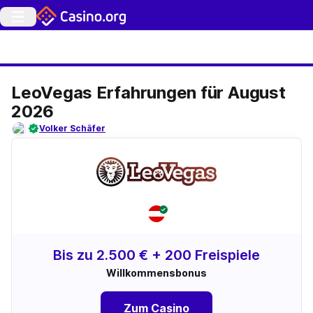
LeoVegas Erfahrungen für August
2026
Volker Schäfer
Bis zu 2.500 € + 200 Freispiele
Willkommensbonus
Zum Casino