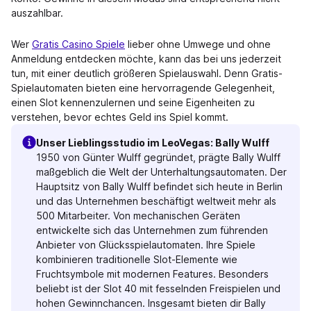
auszahlbar.
Wer
Gratis Casino Spiele
lieber ohne Umwege und ohne
Anmeldung entdecken möchte, kann das bei uns jederzeit
tun, mit einer deutlich größeren Spielauswahl. Denn Gratis-
Spielautomaten bieten eine hervorragende Gelegenheit,
einen Slot kennenzulernen und seine Eigenheiten zu
verstehen, bevor echtes Geld ins Spiel kommt.
Unser Lieblingsstudio im LeoVegas: Bally Wulff
1950 von Günter Wulff gegründet, prägte Bally Wulff
maßgeblich die Welt der Unterhaltungsautomaten. Der
Hauptsitz von Bally Wulff befindet sich heute in Berlin
und das Unternehmen beschäftigt weltweit mehr als
500 Mitarbeiter. Von mechanischen Geräten
entwickelte sich das Unternehmen zum führenden
Anbieter von Glücksspielautomaten. Ihre Spiele
kombinieren traditionelle Slot-Elemente wie
Fruchtsymbole mit modernen Features. Besonders
beliebt ist der Slot
40
mit fesselnden Freispielen und
hohen Gewinnchancen. Insgesamt bieten dir Bally