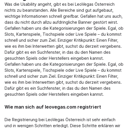
Was die Usability angeht, gibt es bei LeoVegas Österreich
nichts zu beanstanden. Alle Bereiche sind gut aufgebaut,
wichtige Informationen schnell greifbar. Gefallen hat uns auch,
dass du nicht durch allzu aufdringliche Banner gestört wirst.
Gefallen haben uns die Kategorisierungen der Spiele. Egal, ob
Slots, Kartenspiele, Tischspiele oder Live Spiele – du kommst
schnell und sicher zum Ziel. Einziger Kritikpunkt: Einen Filter,
wie es ihm bei Interwetten gibt, suchst du derzeit vergebens.
Dafür gibt es ein Suchfenster, in das du den Namen des
gesuchten Spiels oder Herstellers eingeben kannst.
Gefallen haben uns die Kategorisierungen der Spiele. Egal, ob
Slots, Kartenspiele, Tischspiele oder Live Spiele – du kommst
schnell und sicher zum Ziel. Einziger Kritikpunkt: Einen Filter,
wie es ihm bei Interwetten gibt, suchst du derzeit vergebens.
Dafür gibt es ein Suchfenster, in das du den Namen des
gesuchten Spiels oder Herstellers eingeben kannst.
Wie man sich auf leovegas.com registriert
Die Registrierung bei LeoVegas Österreich ist sehr einfach
und in wenigen Schritten erledigt. Diese Schritte erklären wir