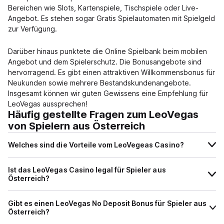
Bereichen wie Slots, Kartenspiele, Tischspiele oder Live-
Angebot. Es stehen sogar Gratis Spielautomaten mit Spielgeld
zur Verfügung.
Darüber hinaus punktete die Online Spielbank beim mobilen
Angebot und dem Spielerschutz. Die Bonusangebote sind
hervorragend. Es gibt einen attraktiven Willkommensbonus für
Neukunden sowie mehrere Bestandskundenangebote.
Insgesamt können wir guten Gewissens eine Empfehlung für
LeoVegas aussprechen!
Häufig gestellte Fragen zum LeoVegas
von Spielern aus Österreich
Welches sind die Vorteile vom LeoVegeas Casino?
Ist das LeoVegas Casino legal für Spieler aus
Österreich?
Gibt es einen LeoVegas No Deposit Bonus für Spieler aus
Österreich?