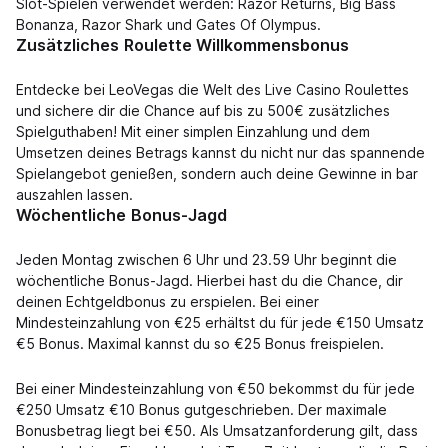
Slot-Spielen verwendet werden:
Razor Returns
,
Big Bass
Bonanza
,
Razor Shark
und
Gates Of Olympus
.
Zusätzliches Roulette Willkommensbonus
Entdecke bei LeoVegas die Welt des Live Casino Roulettes
und sichere dir die Chance auf bis zu 500€ zusätzliches
Spielguthaben! Mit einer simplen Einzahlung und dem
Umsetzen deines Betrags kannst du nicht nur das spannende
Spielangebot genießen, sondern auch deine Gewinne in bar
auszahlen lassen.
Wöchentliche Bonus-Jagd
Jeden Montag zwischen 6 Uhr und 23.59 Uhr beginnt die
wöchentliche Bonus-Jagd. Hierbei hast du die Chance, dir
deinen Echtgeldbonus zu erspielen. Bei einer
Mindesteinzahlung von €25 erhältst du für jede €150 Umsatz
€5 Bonus. Maximal kannst du so €25 Bonus freispielen.
Bei einer Mindesteinzahlung von €50 bekommst du für jede
€250 Umsatz €10 Bonus gutgeschrieben. Der maximale
Bonusbetrag liegt bei €50. Als Umsatzanforderung gilt, dass