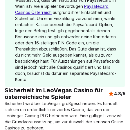
Wusstest du, dass der Hauptsitz von Paysafecard in
Wien ist? Viele Spieler bevorzugen
Paysafecard
Casinos Österreich
aufgrund ihrer Einfachheit und
Sicherheit. Um eine Einzahlung vorzunehmen, wähle
einfach im Kassenbereich die Paysafecard-Option,
lege den Betrag fest, gib gegebenenfalls deinen
Bonuscode ein und gib entweder deine Kontodaten
oder den 16-stelligen PIN-Code ein, um die
Transaktion abzuschließen. Das Gute daran ist, dass
du nicht mehr Geld ausgeben kannst, als du zuvor
beabsichtigt hast. Für Auszahlungen auf Paysafecards
sind jedoch nicht alle Casinos qualifiziert und falls
doch, brauchst du dafür ein separates Paysafecard-
Konto.
Sicherheit im LeoVegas Casino für
4.8/5
österreichische Spieler
Sicherheit wird bei LeoVegas großgeschrieben. Es handelt
sich um ein ordentlich lizenziertes Casino, das von der
LeoVegas Gaming PLC betrieben wird. Eine gültige Lizenz ist
die Grundvoraussetzung, um zur Auswahl der seriösen Online
Casinos zu gehören.