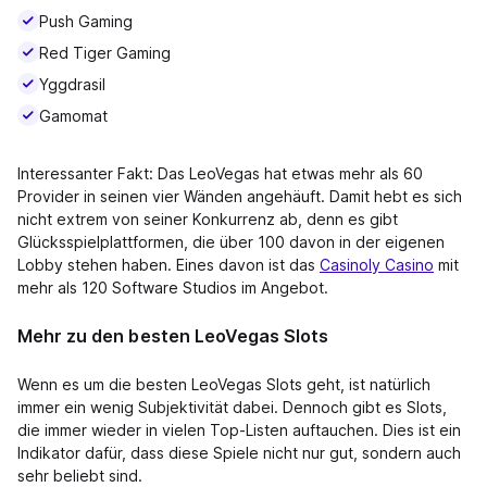
Push Gaming
Red Tiger Gaming
Yggdrasil
Gamomat
Interessanter Fakt: Das LeoVegas hat etwas mehr als 60
Provider in seinen vier Wänden angehäuft. Damit hebt es sich
nicht extrem von seiner Konkurrenz ab, denn es gibt
Glücksspielplattformen, die über 100 davon in der eigenen
Lobby stehen haben. Eines davon ist das
Casinoly Casino
mit
mehr als 120 Software Studios im Angebot.
Mehr zu den besten LeoVegas Slots
Wenn es um die besten LeoVegas Slots geht, ist natürlich
immer ein wenig Subjektivität dabei. Dennoch gibt es Slots,
die immer wieder in vielen Top-Listen auftauchen. Dies ist ein
Indikator dafür, dass diese Spiele nicht nur gut, sondern auch
sehr beliebt sind.