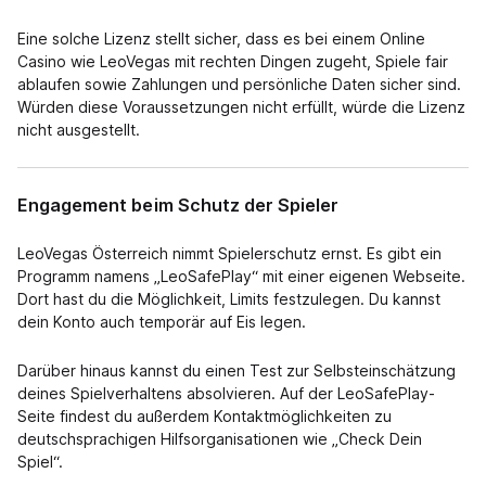
Eine solche Lizenz stellt sicher, dass es bei einem Online
Casino wie LeoVegas mit rechten Dingen zugeht, Spiele fair
ablaufen sowie Zahlungen und persönliche Daten sicher sind.
Würden diese Voraussetzungen nicht erfüllt, würde die Lizenz
nicht ausgestellt.
Engagement beim Schutz der Spieler
LeoVegas Österreich nimmt Spielerschutz ernst. Es gibt ein
Programm namens „LeoSafePlay“ mit einer eigenen Webseite.
Dort hast du die Möglichkeit, Limits festzulegen. Du kannst
dein Konto auch temporär auf Eis legen.
Darüber hinaus kannst du einen Test zur Selbsteinschätzung
deines Spielverhaltens absolvieren. Auf der LeoSafePlay-
Seite findest du außerdem Kontaktmöglichkeiten zu
deutschsprachigen Hilfsorganisationen wie „Check Dein
Spiel“.