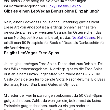
ein Bonus Code nötig ist. So etwa im mehrstufigen
Willkommensangebot bei
Lucky Dreams Casino
.
Gibt es einen LeoVegas Bonus ohne Einzahlung?
Nein, einen LeoVegas Bonus ohne Einzahlung gibt es nicht.
Diese Art von Angebot ist allerdings ohnehin sehr selten
geworden. Eines der wenigen Casinos für Österreicher, das
einen No Deposit Bonus anbietet, ist das
NetBet Casino
. Hier
erhält man 50 Freispiele für
Book of Dead
als Dankeschön für
die Verifizierung.
Es gibt LeoVegas Free Spins
Ja, es gibt LeoVegas Free Spins. Diese sind zum Beispiel Teil
des Willkommensangebots. Allerdings gibt es die Free Spins
erst ab einem Einzahlungsbetrag von mindestens € 25. Die
Cash-Spins gelten für folgende Slots: Razor Returns, Big Bass
Bonanza, Razor Shark und Gates of Olympus.
Mit jeder der vier Einzahlungen bekommst du 50 Cash-Spins
gutgeschrieben. Zahlst du weniger ein, bekommst du keine
Freispiele gutgeschrieben. Auch zu einigen anderen