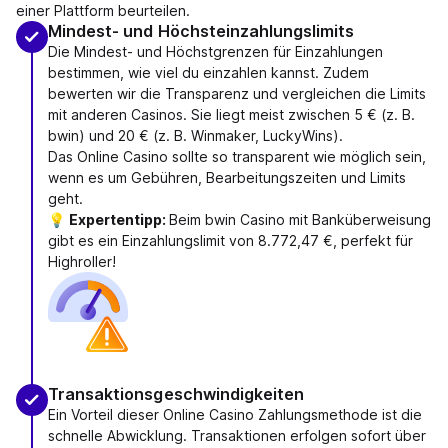
einer Plattform beurteilen.
Mindest- und Höchsteinzahlungslimits
Die Mindest- und Höchstgrenzen für Einzahlungen
bestimmen, wie viel du einzahlen kannst. Zudem
bewerten wir die Transparenz und vergleichen die Limits
mit anderen Casinos. Sie liegt meist zwischen 5 € (z. B.
bwin) und 20 € (z. B. Winmaker, LuckyWins).
Das Online Casino sollte so transparent wie möglich sein,
wenn es um Gebühren, Bearbeitungszeiten und Limits
geht.
💡
Expertentipp:
Beim bwin Casino mit Banküberweisung
gibt es ein Einzahlungslimit von 8.772,47 €, perfekt für
Highroller!
Transaktionsgeschwindigkeiten
Ein Vorteil dieser Online Casino Zahlungsmethode ist die
schnelle Abwicklung. Transaktionen erfolgen sofort über