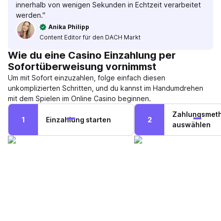
innerhalb von wenigen Sekunden in Echtzeit verarbeitet
werden."
Anika Philipp
Content Editor für den DACH Markt
Wie du eine Casino Einzahlung per
Sofortüberweisung vornimmst
Um mit Sofort einzuzahlen, folge einfach diesen
unkomplizierten Schritten, und du kannst im Handumdrehen
mit dem Spielen im Online Casino beginnen.
Zahlungsmet
1
Einzahlung starten
2
auswählen