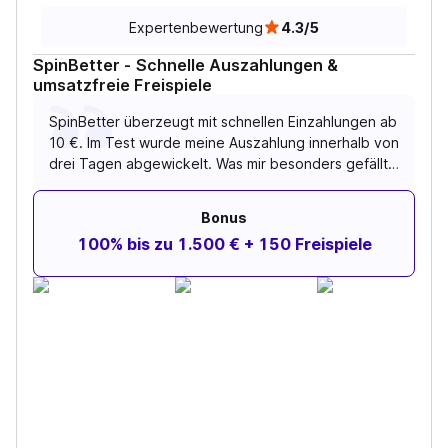
Expertenbewertung
4.3/5
SpinBetter - Schnelle Auszahlungen &
umsatzfreie Freispiele
SpinBetter überzeugt mit schnellen Einzahlungen ab
10 €. Im Test wurde meine Auszahlung innerhalb von
drei Tagen abgewickelt. Was mir besonders gefällt:
Die 150 Freispiele aus dem Willkommenspaket
kommen ohne Umsatzbedingungen, sodass du
Bonus
Gewinne direkt auszahlen kannst. Das gleiche gilt
100% bis zu 1.500 € + 150 Freispiele
für den Telegram Bonus mit 100 Freispielen.