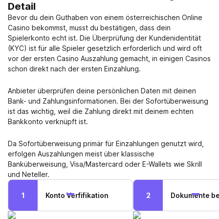
Detail
Bevor du dein Guthaben von einem österreichischen Online
Casino bekommst, musst du bestätigen, dass dein
Spielerkonto echt ist. Die Überprüfung der Kundenidentität
(KYC) ist für alle Spieler gesetzlich erforderlich und wird oft
vor der ersten Casino Auszahlung gemacht, in einigen Casinos
schon direkt nach der ersten Einzahlung.
Anbieter überprüfen deine persönlichen Daten mit deinen
Bank- und Zahlungsinformationen. Bei der Sofortüberweisung
ist das wichtig, weil die Zahlung direkt mit deinem echten
Bankkonto verknüpft ist.
Da Sofortüberweisung primär für Einzahlungen genutzt wird,
erfolgen Auszahlungen meist über klassische
Banküberweisung, Visa/Mastercard oder E-Wallets wie Skrill
und Neteller.
1
Konto Verfifikation
2
Dokumente be