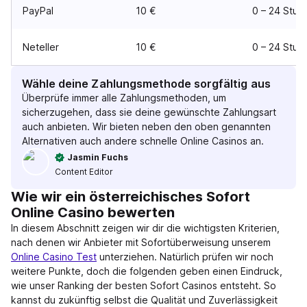
PayPal
10 €
0 – 24 Stun
Neteller
10 €
0 – 24 Stun
Wähle deine Zahlungsmethode sorgfältig aus
Überprüfe immer alle Zahlungsmethoden, um
sicherzugehen, dass sie deine gewünschte Zahlungsart
auch anbieten. Wir bieten neben den oben genannten
Alternativen auch andere schnelle Online Casinos an.
Jasmin Fuchs
Content Editor
Wie wir ein österreichisches Sofort
Online Casino bewerten
In diesem Abschnitt zeigen wir dir die wichtigsten Kriterien,
nach denen wir Anbieter mit Sofortüberweisung unserem
Online Casino Test
unterziehen. Natürlich prüfen wir noch
weitere Punkte, doch die folgenden geben einen Eindruck,
wie unser Ranking der besten Sofort Casinos entsteht. So
kannst du zukünftig selbst die Qualität und Zuverlässigkeit