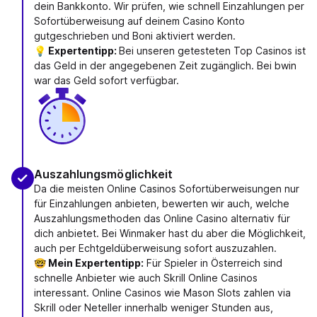
dein Bankkonto. Wir prüfen, wie schnell Einzahlungen per
Sofortüberweisung auf deinem Casino Konto
gutgeschrieben und Boni aktiviert werden.
💡 Expertentipp:
Bei unseren getesteten Top Casinos ist
das Geld in der angegebenen Zeit zugänglich. Bei bwin
war das Geld sofort verfügbar.
Auszahlungsmöglichkeit
Da die meisten Online Casinos Sofortüberweisungen nur
für Einzahlungen anbieten, bewerten wir auch, welche
Auszahlungsmethoden das Online Casino alternativ für
dich anbietet. Bei Winmaker hast du aber die Möglichkeit,
auch per Echtgeldüberweisung sofort auszuzahlen.
🤓 Mein Expertentipp:
Für Spieler in Österreich sind
schnelle Anbieter wie auch Skrill Online Casinos
interessant. Online Casinos wie Mason Slots zahlen via
Skrill oder Neteller innerhalb weniger Stunden aus,