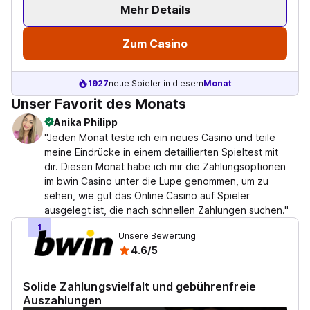
Mehr Details
Zum Casino
1927
neue Spieler in diesem
Monat
Unser Favorit des Monats
Anika Philipp
"Jeden Monat teste ich ein neues Casino und teile
meine Eindrücke in einem detaillierten Spieltest mit
dir. Diesen Monat habe ich mir die Zahlungsoptionen
im bwin Casino unter die Lupe genommen, um zu
sehen, wie gut das Online Casino auf Spieler
ausgelegt ist, die nach schnellen Zahlungen suchen."
1
Unsere Bewertung
4.6/5
Solide Zahlungsvielfalt und gebührenfreie
Auszahlungen