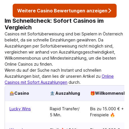
Weitere Casino Bewertungen anzeigen
Im Schnellcheck: Sofort Casinos im
Vergleich
Casinos mit Sofortüberweisung sind bei Spielern in Österreich
beliebt, da sie schnelle Einzahlungen gewähren. Da
Auszahlungen per Sofortüberweisung nicht möglich sind,
vergleichen wir anhand von Auszahlungsgeschwindigkeit,
Willkommensbonus und Mindesteinzahlung, um die besten
Online Casinos zu finden.
Wenn du auf der Suche nach Instant und schnellen
Auszahlungen bist, dann lies dir unseren Artikel zu
Online
Casinos mit Sofort Auszahlungen
durch.
🎰
Casino
🏦
Auszahlung
🎁
Willkommensbo
Lucky Wins
Rapid Transfer/
Bis zu 15.000 € + 1
5 Min.
Freispiele 🔥