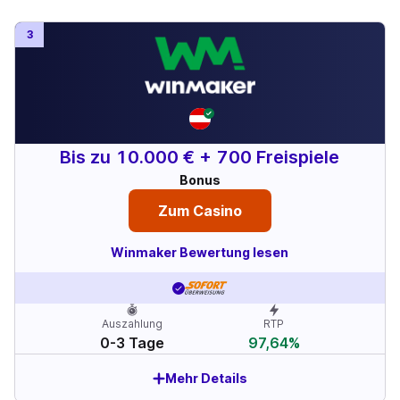
1 € Zahlungen möglich
Willkommensbonus ab 10 €
3
Treueprogramm mit 8 Stufen
Zum Casino
Bis zu 10.000 € + 700 Freispiele
Bonus
Zum Casino
Winmaker Bewertung lesen
Auszahlung
RTP
0-3 Tage
97,64%
Mehr Details
Zahlungsarten