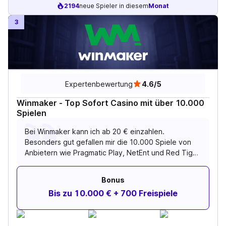
2194
neue Spieler in diesem
Monat
3
Expertenbewertung
4.6/5
Winmaker - Top Sofort Casino mit über 10.000
Spielen
Bei Winmaker kann ich ab 20 € einzahlen.
Besonders gut gefallen mir die 10.000 Spiele von
Anbietern wie Pragmatic Play, NetEnt und Red Tiger
besonders gut gefallen und tägliche Winmaker
Mega Jackpots ab 1 € Einsatz. Für Auszahlungen
Bonus
stehen andere Zahlungsmethoden zur Verfügung.
Bis zu 10.000 € + 700 Freispiele
Mit Paysafecard sind Auszahlungen bis 4.000 € pro
Transaktion möglich, bei Mason Slots liegt das Limit
nur bei 250 € pro Auszahlung.