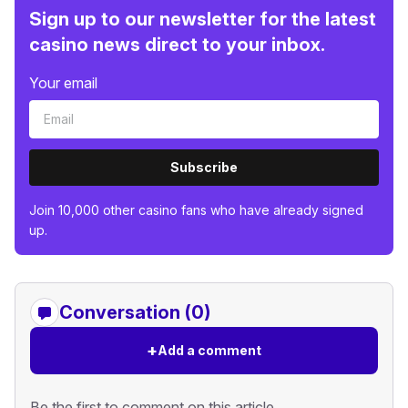
Sign up to our newsletter for the latest
casino news direct to your inbox.
Your email
Subscribe
Join 10,000 other casino fans who have already signed
up.
Conversation (0)
+
Add a comment
Be the first to comment on this article.