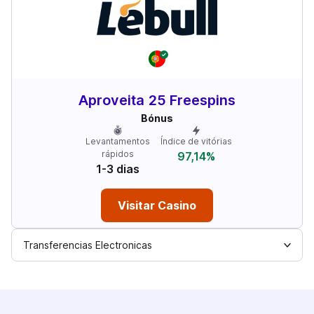
Aproveita 25 Freespins
Bónus
Levantamentos
Índice de vitórias
rápidos
97,14%
1-3 dias
Visitar Casino
Transferencias Electronicas