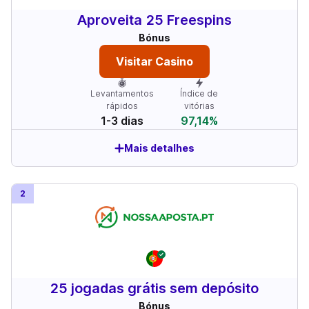
Aproveita 25 Freespins
Bónus
Visitar Casino
Levantamentos
Índice de
rápidos
vitórias
1-3 dias
97,14%
Mais detalhes
Deposit options include
Visitar Casino
2
25 jogadas grátis sem depósito
Bónus