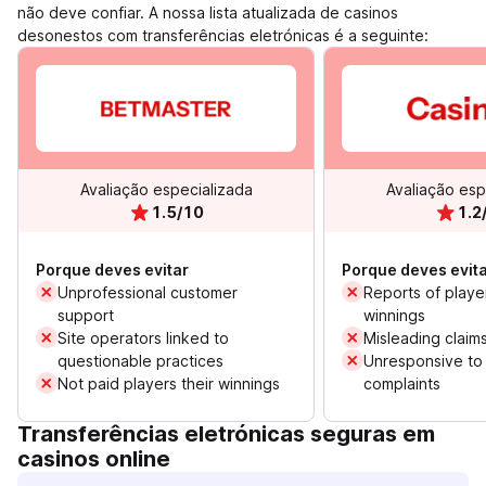
não deve confiar. A nossa lista atualizada de casinos
desonestos com transferências eletrónicas é a seguinte:
Avaliação especializada
Avaliação esp
1.5/10
1.2
Porque deves evitar
Porque deves evit
Unprofessional customer
Reports of playe
support
winnings
Site operators linked to
Misleading claims
questionable practices
Unresponsive to
Not paid players their winnings
complaints
Transferências eletrónicas seguras em
casinos online