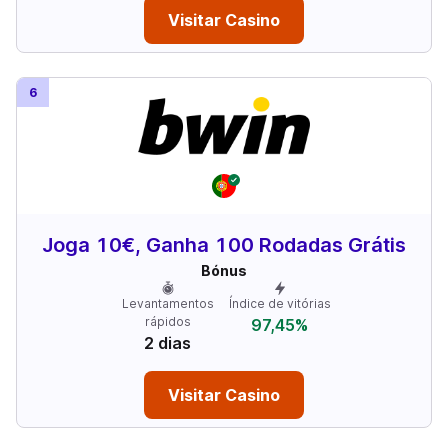
Visitar Casino
6
Joga 10€, Ganha 100 Rodadas Grátis
Bónus
Levantamentos
Índice de vitórias
rápidos
97,45%
2 dias
Visitar Casino