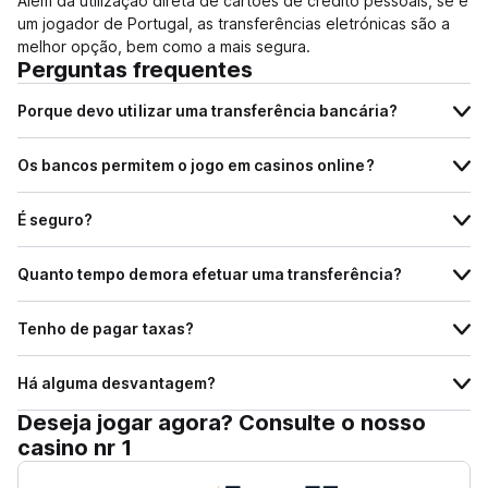
Além da utilização direta de cartões de crédito pessoais, se é
um jogador de Portugal, as transferências eletrónicas são a
melhor opção, bem como a mais segura.
Perguntas frequentes
Porque devo utilizar uma transferência bancária?
Os bancos permitem o jogo em casinos online?
É seguro?
Quanto tempo demora efetuar uma transferência?
Tenho de pagar taxas?
Há alguma desvantagem?
Deseja jogar agora? Consulte o nosso
casino nr 1