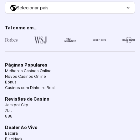
Selecionar país
Tal como em...
Páginas Populares
Melhores Casinos Online
Novos Casinos Online
Bónus
Casinos com Dinheiro Real
Revisões de Casino
Jackpot City
7bit
888
Dealer Ao Vivo
Bacará
Blackjack