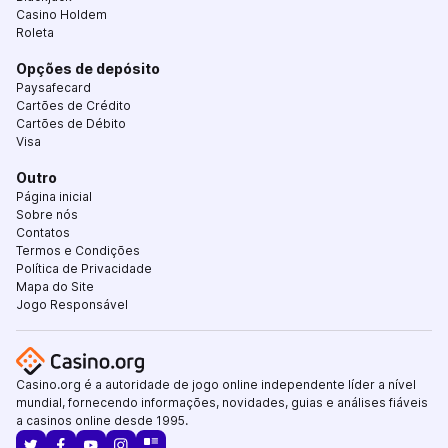
Casino Holdem
Roleta
Opções de depósito
Paysafecard
Cartões de Crédito
Cartões de Débito
Visa
Outro
Página inicial
Sobre nós
Contatos
Termos e Condições
Política de Privacidade
Mapa do Site
Jogo Responsável
Casino.org é a autoridade de jogo online independente líder a nível
mundial, fornecendo informações, novidades, guias e análises fiáveis
a casinos online desde 1995.