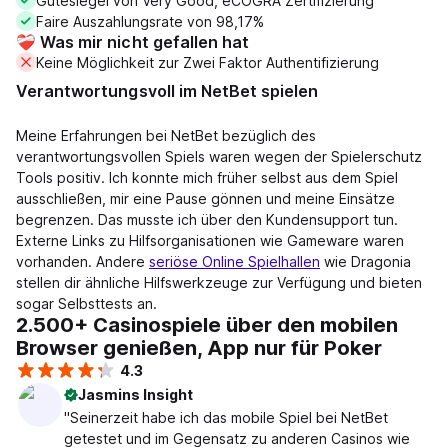
Gütesiegel von Very Good, eCOGRA Zertifizierung
Faire Auszahlungsrate von 98,17%
❤️‍🩹 Was mir nicht gefallen hat
Keine Möglichkeit zur Zwei Faktor Authentifizierung
Verantwortungsvoll im NetBet spielen
Meine Erfahrungen bei NetBet bezüglich des
verantwortungsvollen Spiels waren wegen der Spielerschutz
Tools positiv. Ich konnte mich früher selbst aus dem Spiel
ausschließen, mir eine Pause gönnen und meine Einsätze
begrenzen. Das musste ich über den Kundensupport tun.
Externe Links zu Hilfsorganisationen wie Gameware waren
vorhanden. Andere
seriöse Online Spielhallen
wie Dragonia
stellen dir ähnliche Hilfswerkzeuge zur Verfügung und bieten
sogar Selbsttests an.
2.500+ Casinospiele über den mobilen
Browser genießen, App nur für Poker
4.3
Jasmins Insight
"
Seinerzeit habe ich das mobile Spiel bei NetBet
getestet und im Gegensatz zu anderen Casinos wie