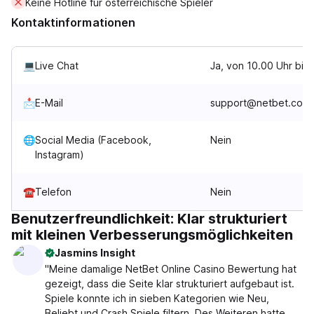
Keine Hotline für österreichische Spieler
Kontaktinformationen
💻
Live Chat
Ja, von 10.00 Uhr bis
📩
E-Mail
support@netbet.com
🌐
Social Media (Facebook,
Nein
Instagram)
☎️
Telefon
Nein
Benutzerfreundlichkeit: Klar strukturiert
mit kleinen Verbesserungsmöglichkeiten
Jasmins Insight
"
Meine damalige NetBet Online Casino Bewertung hat
gezeigt, dass die Seite klar strukturiert aufgebaut ist.
Spiele konnte ich in sieben Kategorien wie Neu,
Beliebt und Crash Spiele filtern. Des Weiteren hatte