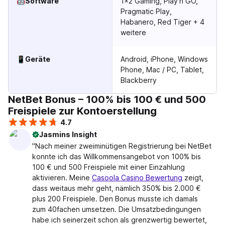
🤖
Software
1x2 Gaming, Play'n GO,
Pragmatic Play,
Habanero, Red Tiger + 4
weitere
📱
Geräte
Android, iPhone, Windows
Phone, Mac / PC, Tablet,
Blackberry
NetBet Bonus – 100% bis 100 € und 500
Freispiele zur Kontoerstellung
4.7
Jasmins Insight
"
Nach meiner zweiminütigen Registrierung bei NetBet
konnte ich das Willkommensangebot von 100% bis
100 € und 500 Freispiele mit einer Einzahlung
aktivieren. Meine
Casoola Casino Bewertung
zeigt,
dass weitaus mehr geht, nämlich 350% bis 2.000 €
plus 200 Freispiele. Den Bonus musste ich damals
zum 40fachen umsetzen. Die Umsatzbedingungen
habe ich seinerzeit schon als grenzwertig bewertet,