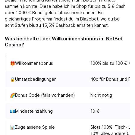
sammeln konnte. Diese habe ich im Shop für bis zu 5 € Cash
oder 1.000 € Bonusgeld eintauschen können. Ein
gleichartiges Programm findest du im Blazebet, wo du bei
acht Stufen bis zu 15,5% Cashback erhalten kannst.
Was beinhaltet der Willkommensbonus im NetBet
Casino?
🎁
Willkommensbonus
100% bis zu 100 € + 5
🔒
Umsatzbedingungen
40x für Bonus und Fre
🌈
Bonus Code (falls vorhanden)
Nicht nötig
💶
Mindesteinzahlung
10 €
📊
Zugelassene Spiele
Slots 100%, Tisch- un
10%, alles andere 0%