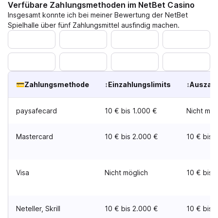
Verfübare Zahlungsmethoden im NetBet Casino
Insgesamt konnte ich bei meiner Bewertung der NetBet
Spielhalle über fünf Zahlungsmittel ausfindig machen.
💳
Zahlungsmethode
↕️
Einzahlungslimits
↕️
Auszahl
paysafecard
10 € bis 1.000 €
Nicht mög
Mastercard
10 € bis 2.000 €
10 € bis 
Visa
Nicht möglich
10 € bis 
Neteller, Skrill
10 € bis 2.000 €
10 € bis 