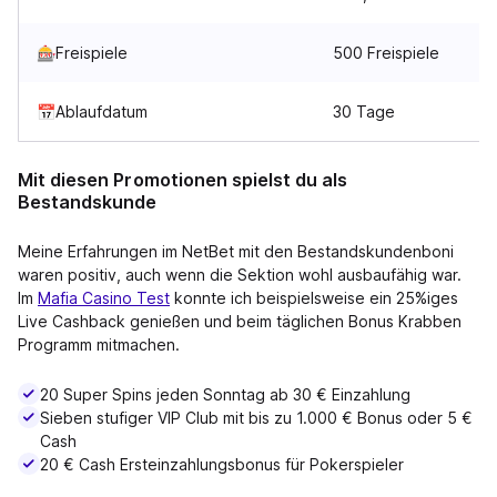
🎰
Freispiele
500 Freispiele
📅
Ablaufdatum
30 Tage
Mit diesen Promotionen spielst du als
Bestandskunde
Meine Erfahrungen im NetBet mit den Bestandskundenboni
waren positiv, auch wenn die Sektion wohl ausbaufähig war.
Im
Mafia Casino Test
konnte ich beispielsweise ein 25%iges
Live Cashback genießen und beim täglichen Bonus Krabben
Programm mitmachen.
20 Super Spins jeden Sonntag ab 30 € Einzahlung
Sieben stufiger VIP Club mit bis zu 1.000 € Bonus oder 5 €
Cash
20 € Cash Ersteinzahlungsbonus für Pokerspieler