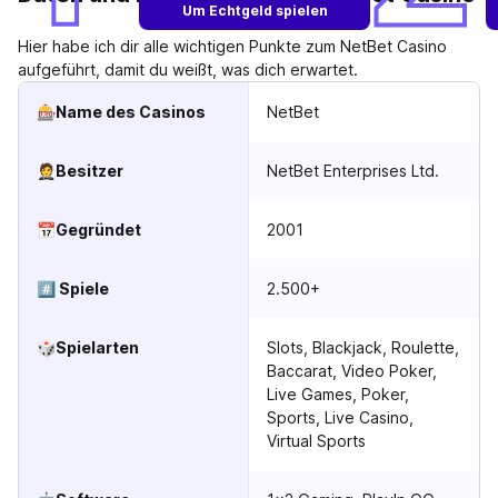
Um Echtgeld spielen
Hier habe ich dir alle wichtigen Punkte zum NetBet Casino
aufgeführt, damit du weißt, was dich erwartet.
🎰
Name des Casinos
NetBet
🤵
Besitzer
NetBet Enterprises Ltd.
📅
Gegründet
2001
#️⃣ Spiele
2.500+
🎲
Spielarten
Slots, Blackjack, Roulette,
Baccarat, Video Poker,
Live Games, Poker,
Sports, Live Casino,
Virtual Sports