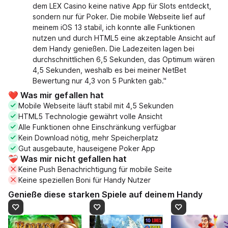
dem LEX Casino keine native App für Slots entdeckt,
sondern nur für Poker. Die mobile Webseite lief auf
meinem iOS 13 stabil, ich konnte alle Funktionen
nutzen und durch HTML5 eine akzeptable Ansicht auf
dem Handy genießen. Die Ladezeiten lagen bei
durchschnittlichen 6,5 Sekunden, das Optimum wären
4,5 Sekunden, weshalb es bei meiner NetBet
Bewertung nur 4,3 von 5 Punkten gab.
"
❤️ Was mir gefallen hat
Mobile Webseite läuft stabil mit 4,5 Sekunden
HTML5 Technologie gewährt volle Ansicht
Alle Funktionen ohne Einschränkung verfügbar
Kein Download nötig, mehr Speicherplatz
Gut ausgebaute, hauseigene Poker App
❤️‍🩹 Was mir nicht gefallen hat
Keine Push Benachrichtigung für mobile Seite
Keine speziellen Boni für Handy Nutzer
Genieße diese starken Spiele auf deinem Handy