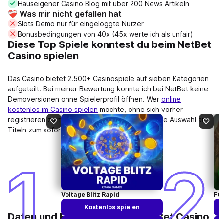
Hauseigener Casino Blog mit über 200 News Artikeln
❤️‍🩹 Was mir nicht gefallen hat
Slots Demo nur für eingeloggte Nutzer
Bonusbedingungen von 40x (45x werte ich als unfair)
Diese Top Spiele konntest du beim NetBet
Casino spielen
Das Casino bietet 2.500+ Casinospiele auf sieben Kategorien
aufgeteilt. Bei meiner Bewertung konnte ich bei NetBet keine
Demoversionen ohne Spielerprofil öffnen. Wer
online
kostenlos im Casino spielen
möchte, ohne sich vorher
registrieren zu müssen, findet bei uns eine große Auswahl an
Titeln zum sofortigen Losspielen.
Voltage Blitz Rapid
F
Kostenlos spielen
Daten und Fakten über das NetBet Casino