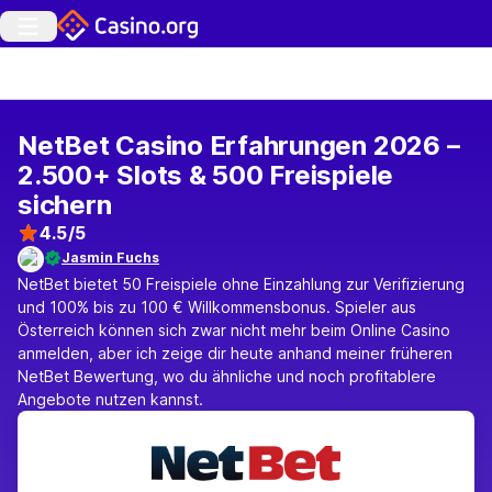
NetBet Casino Erfahrungen 2026 –
2.500+ Slots & 500 Freispiele
sichern
4.5/5
Jasmin Fuchs
NetBet bietet 50 Freispiele ohne Einzahlung zur Verifizierung
und 100% bis zu 100 € Willkommensbonus. Spieler aus
Österreich können sich zwar nicht mehr beim Online Casino
anmelden, aber ich zeige dir heute anhand meiner früheren
NetBet Bewertung, wo du ähnliche und noch profitablere
Angebote nutzen kannst.