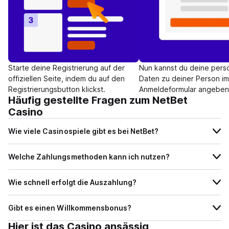
Starte deine Registrierung auf der
Nun kannst du deine pers
offiziellen Seite, indem du auf den
Daten zu deiner Person im
Registrierungsbutton klickst.
Anmeldeformular angeben
Häufig gestellte Fragen zum NetBet
Casino
Wie viele Casinospiele gibt es bei NetBet?
Welche Zahlungsmethoden kann ich nutzen?
Wie schnell erfolgt die Auszahlung?
Gibt es einen Willkommensbonus?
Hier ist das Casino ansässig