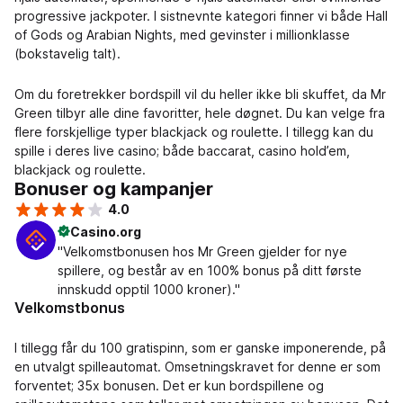
progressive jackpoter. I sistnevnte kategori finner vi både Hall
of Gods og Arabian Nights, med gevinster i millionklasse
(bokstavelig talt).
Om du foretrekker bordspill vil du heller ikke bli skuffet, da Mr
Green tilbyr alle dine favoritter, hele døgnet. Du kan velge fra
flere forskjellige typer blackjack og roulette. I tillegg kan du
spille i deres live casino; både baccarat, casino hold’em,
blackjack og roulette.
Bonuser og kampanjer
4.0
Casino.org
"Velkomstbonusen hos Mr Green gjelder for nye
spillere, og består av en 100% bonus på ditt første
innskudd opptil 1000 kroner)."
Velkomstbonus
I tillegg får du 100 gratispinn, som er ganske imponerende, på
en utvalgt spilleautomat. Omsetningskravet for denne er som
forventet; 35x bonusen. Det er kun bordspillene og