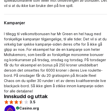
spilleautomatene som teller mot omsetningen av bonusen. Det
vil si at du ikke kan bruke den på live spill.
Kampanjer
I tillegg til velkomstbonusen har Mr Green en hel haug med
forskjellige kampanjer tilgjengelige, til alle tider. Det vil si at du
virkelig bør sjekke kampanje-siden deres ofte for å ikke gå
glipp av noe. For eksempel har de en kampanje som heter
Midtukemoro, som består av forskjellige morsomme bonuser
og konkurranser på tirsdag, onsdag og torsdag. På torsdager
får du for eksempel en bonus på 250 kroner umiddelbart
dersom det omsettes for 6000 kroner i deres Live roulette-
bord. På onsdager får du 20 gratisspinn på Arcade Reel
Chaos om du spiller 30 runder i et av deres kvalifiserende live
blackjack-bord. Så ikke glem å stikke innom kampanje-siden
for alle detaljene!
Innskudd og uttak
3.5
Casino.org