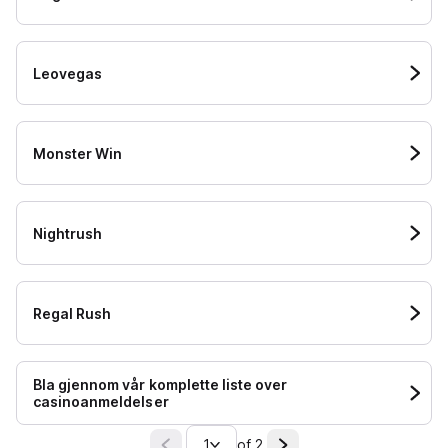
Leovegas
Monster Win
Nightrush
Regal Rush
Bla gjennom vår komplette liste over
casinoanmeldelser
1
of
2