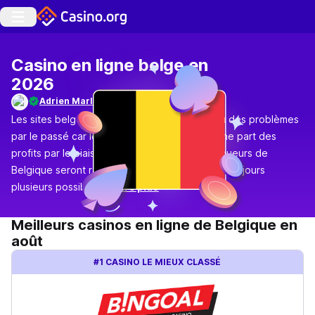
Casino en ligne belge en
2026
Adrien Marlair
Les sites belges de casino en ligne ont connu des problèmes
par le passé car le gouvernement prélevait une part des
profits par le biais de taxes. Néanmoins, les joueurs de
Belgique seront ravis d'apprendre qu'il existe toujours
plusieurs possibilités.
Lire plus
Meilleurs casinos en ligne de Belgique en
août
#1 CASINO LE MIEUX CLASSÉ