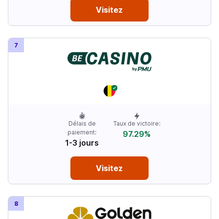
Visitez
7
Délais de
Taux de victoire:
paiement:
97.29%
1-3 jours
Visitez
8