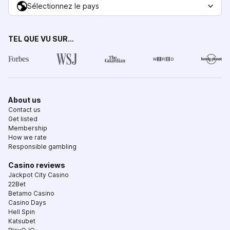
Sélectionnez le pays
TEL QUE VU SUR…
About us
Contact us
Get listed
Membership
How we rate
Responsible gambling
Casino reviews
Jackpot City Casino
22Bet
Betamo Casino
Casino Days
Hell Spin
Katsubet