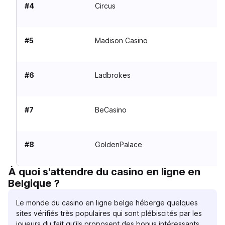
#4
Circus
#5
Madison Casino
#6
Ladbrokes
#7
BeCasino
#8
GoldenPalace
À quoi s'attendre du casino en ligne en
Belgique ?
Le monde du casino en ligne belge héberge quelques
sites vérifiés très populaires qui sont plébiscités par les
joueurs du fait qu’ils proposent des bonus intéressants,