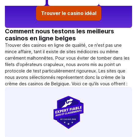
Trouver le casino idéal
Comment nous testons les meilleurs
casinos en ligne belges
Trouver des casinos en ligne de qualité, ce n'est pas une
mince affaire, tant il existe de sites médiocres ou même
carrément malhonnêtes. Pour vous éviter de tomber dans les
filets d'opérateurs crapuleux, nous avons mis au point un
protocole de test particulièrement rigoureux. Les sites que
nous avons sélectionnés représentent donc la crème de la
crème des casinos de Belgique. Voici ce qu'ils vous offrent :