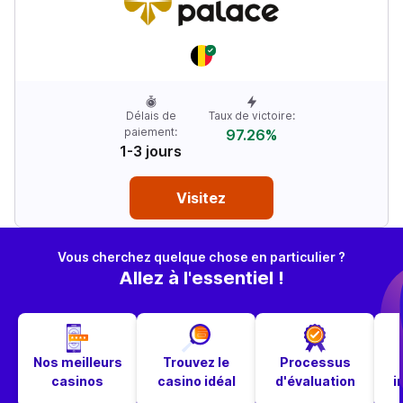
Délais de
Taux de victoire:
paiement:
97.26%
1-3 jours
Visitez
Vous cherchez quelque chose en particulier ?
Allez à l'essentiel !
Nos meilleurs
Trouvez le
Processus
casinos
casino idéal
d'évaluation
i