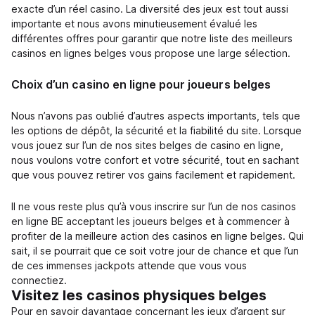
exacte d’un réel casino. La diversité des jeux est tout aussi
importante et nous avons minutieusement évalué les
différentes offres pour garantir que notre liste des meilleurs
casinos en lignes belges vous propose une large sélection.
Choix d’un casino en ligne pour joueurs belges
Nous n’avons pas oublié d’autres aspects importants, tels que
les options de dépôt, la sécurité et la fiabilité du site. Lorsque
vous jouez sur l’un de nos sites belges de casino en ligne,
nous voulons votre confort et votre sécurité, tout en sachant
que vous pouvez retirer vos gains facilement et rapidement.
Il ne vous reste plus qu’à vous inscrire sur l’un de nos casinos
en ligne BE acceptant les joueurs belges et à commencer à
profiter de la meilleure action des casinos en ligne belges. Qui
sait, il se pourrait que ce soit votre jour de chance et que l’un
de ces immenses jackpots attende que vous vous
connectiez.
Visitez les casinos physiques belges
Pour en savoir davantage concernant les jeux d’argent sur