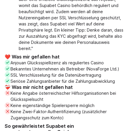
womit das Supabet Casino behördlich reguliert und
beaufsichtigt wird. Zudem werden all deine
Nutzereingaben per SSL Verschlüsselung geschützt,
was zeigt, dass Supabet viel Wert auf deine
Privatsphäre legt. Ein kleiner Tipp: Denke daran, dass
zur Auszahlung das KYC abgefragt wird, behalte also
deine Dokumente wie deinen Personalausweis
bereit."
❤️ Was mir gefallen hat
Anjouan Glücksspiellizenz als reguliertes Casino
Bekanntes Unternehmen als Betreiber (NovaForge Ltd.)
SSL Verschlüsselung für die Datenübertragung
Seriöse Zahlungsanbieter für die Zahlungsabwicklung
❤️‍🩹 Was mir nicht gefallen hat
Keine Angabe österreichischer Hilfsorganisationen bei
Glücksspielsucht
Keine eigenständige Spielersperre möglich
Keine Zwei-Faktor-Authentifizierung (zusätzlicher
Zugangsschutz zum Konto)
So gewährleistet Supabet ein