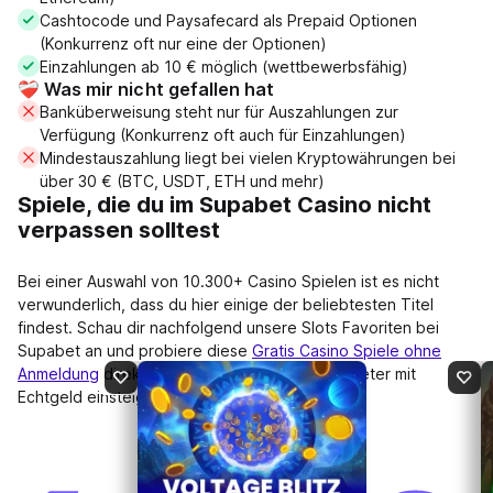
Cashtocode und Paysafecard als Prepaid Optionen
(Konkurrenz oft nur eine der Optionen)
Einzahlungen ab 10 € möglich (wettbewerbsfähig)
❤️‍🩹 Was mir nicht gefallen hat
Banküberweisung steht nur für Auszahlungen zur
Verfügung (Konkurrenz oft auch für Einzahlungen)
Mindestauszahlung liegt bei vielen Kryptowährungen bei
über 30 € (BTC, USDT, ETH und mehr)
Spiele, die du im Supabet Casino nicht
verpassen solltest
Bei einer Auswahl von 10.300+ Casino Spielen ist es nicht
verwunderlich, dass du hier einige der beliebtesten Titel
findest. Schau dir nachfolgend unsere Slots Favoriten bei
Supabet an und probiere diese
Gratis Casino Spiele ohne
Anmeldung
direkt hier aus, bevor du beim Anbieter mit
Echtgeld einsteigst.