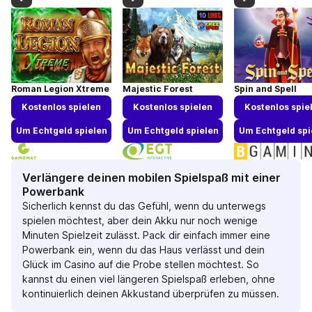
Roman Legion Xtreme
Majestic Forest
Spin and Spell
Kostenlos spielen
Kostenlos spielen
Kostenlos spie
Um Echtgeld spielen
Um Echtgeld spielen
Um Echtgeld spi
Verlängere deinen mobilen Spielspaß mit einer
Powerbank
Sicherlich kennst du das Gefühl, wenn du unterwegs
spielen möchtest, aber dein Akku nur noch wenige
Minuten Spielzeit zulässt. Pack dir einfach immer eine
Powerbank ein, wenn du das Haus verlässt und dein
Glück im Casino auf die Probe stellen möchtest. So
kannst du einen viel längeren Spielspaß erleben, ohne
kontinuierlich deinen Akkustand überprüfen zu müssen.