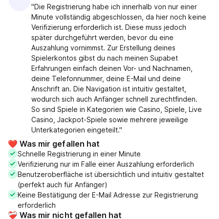
"Die Registrierung habe ich innerhalb von nur einer
Minute vollständig abgeschlossen, da hier noch keine
Verifizierung erforderlich ist. Diese muss jedoch
später durchgeführt werden, bevor du eine
Auszahlung vornimmst. Zur Erstellung deines
Spielerkontos gibst du nach meinen Supabet
Erfahrungen einfach deinen Vor- und Nachnamen,
deine Telefonnummer, deine E-Mail und deine
Anschrift an. Die Navigation ist intuitiv gestaltet,
wodurch sich auch Anfänger schnell zurechtfinden.
So sind Spiele in Kategorien wie Casino, Spiele, Live
Casino, Jackpot-Spiele sowie mehrere jeweilige
Unterkategorien eingeteilt."
❤️ Was mir gefallen hat
Schnelle Registrierung in einer Minute
Verifizierung nur im Falle einer Auszahlung erforderlich
Benutzeroberfläche ist übersichtlich und intuitiv gestaltet
(perfekt auch für Anfänger)
Keine Bestätigung der E-Mail Adresse zur Registrierung
erforderlich
❤️‍🩹 Was mir nicht gefallen hat