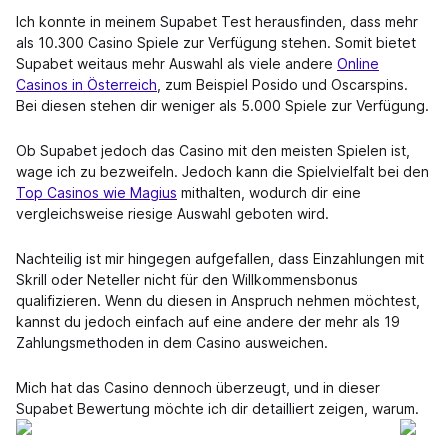
Ich konnte in meinem Supabet Test herausfinden, dass mehr
als 10.300 Casino Spiele zur Verfügung stehen. Somit bietet
Supabet weitaus mehr Auswahl als viele andere
Online
Casinos in Österreich
, zum Beispiel Posido und Oscarspins.
Bei diesen stehen dir weniger als 5.000 Spiele zur Verfügung.
Ob Supabet jedoch das Casino mit den meisten Spielen ist,
wage ich zu bezweifeln. Jedoch kann die Spielvielfalt bei den
Top Casinos wie Magius
mithalten, wodurch dir eine
vergleichsweise riesige Auswahl geboten wird.
Nachteilig ist mir hingegen aufgefallen, dass Einzahlungen mit
Skrill oder Neteller nicht für den Willkommensbonus
qualifizieren. Wenn du diesen in Anspruch nehmen möchtest,
kannst du jedoch einfach auf eine andere der mehr als 19
Zahlungsmethoden in dem Casino ausweichen.
Mich hat das Casino dennoch überzeugt, und in dieser
Supabet Bewertung möchte ich dir detailliert zeigen, warum.