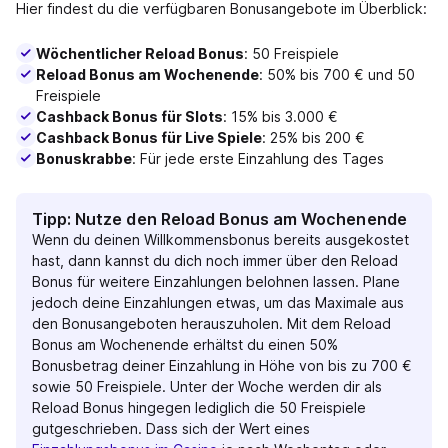
Hier findest du die verfügbaren Bonusangebote im Überblick:
Wöchentlicher Reload Bonus
: 50 Freispiele
Reload Bonus am Wochenende
: 50% bis 700 € und 50
Freispiele
Cashback Bonus für Slots
: 15% bis 3.000 €
Cashback Bonus für Live Spiele
: 25% bis 200 €
Bonuskrabbe
: Für jede erste Einzahlung des Tages
Tipp: Nutze den Reload Bonus am Wochenende
Wenn du deinen Willkommensbonus bereits ausgekostet
hast, dann kannst du dich noch immer über den Reload
Bonus für weitere Einzahlungen belohnen lassen. Plane
jedoch deine Einzahlungen etwas, um das Maximale aus
den Bonusangeboten herauszuholen. Mit dem Reload
Bonus am Wochenende erhältst du einen 50%
Bonusbetrag deiner Einzahlung in Höhe von bis zu 700 €
sowie 50 Freispiele. Unter der Woche werden dir als
Reload Bonus hingegen lediglich die 50 Freispiele
gutgeschrieben. Dass sich der Wert eines