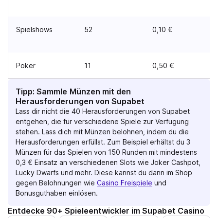
Spielshows
52
0,10 €
Poker
11
0,50 €
Tipp: Sammle Münzen mit den
Herausforderungen von Supabet
Lass dir nicht die 40 Herausforderungen von Supabet
entgehen, die für verschiedene Spiele zur Verfügung
stehen. Lass dich mit Münzen belohnen, indem du die
Herausforderungen erfüllst. Zum Beispiel erhältst du 3
Münzen für das Spielen von 150 Runden mit mindestens
0,3 € Einsatz an verschiedenen Slots wie
Joker Cashpot,
Lucky Dwarfs
und mehr. Diese kannst du dann im Shop
gegen Belohnungen wie
Casino Freispiele
und
Bonusguthaben einlösen.
Entdecke 90+ Spieleentwickler im Supabet Casino