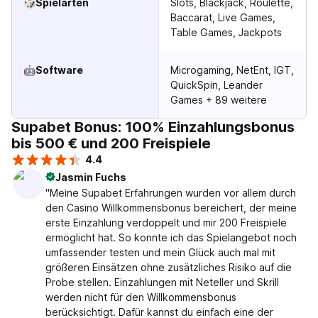
🎲
Spielarten
Slots, Blackjack, Roulette,
Baccarat, Live Games,
Table Games, Jackpots
🤖
Software
Microgaming, NetEnt, IGT,
QuickSpin, Leander
Games + 89 weitere
Supabet Bonus: 100% Einzahlungsbonus
bis 500 € und 200 Freispiele
4.4
Jasmin Fuchs
"Meine Supabet Erfahrungen wurden vor allem durch
den Casino Willkommensbonus bereichert, der meine
erste Einzahlung verdoppelt und mir 200 Freispiele
ermöglicht hat. So konnte ich das Spielangebot noch
umfassender testen und mein Glück auch mal mit
größeren Einsätzen ohne zusätzliches Risiko auf die
Probe stellen. Einzahlungen mit Neteller und Skrill
werden nicht für den Willkommensbonus
berücksichtigt. Dafür kannst du einfach eine der