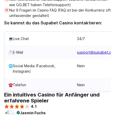
wie GG.BET haben Telefonsupport)
Nur 6 Fragen im Casino FAQ (FAQ ist bei der Konkurrenz oft
umfassender gestaltet)
So kannst du das Supabet Casino kontaktieren:
💻
Live Chat
24/7
📩
E-Mail
support@supabet.co
🌐
Social Media (Facebook,
Nein
Instagram)
☎️
Telefon
Nein
Ein intuitives Casino für Anfänger und
erfahrene Spieler
4.1
Jasmin Fuchs