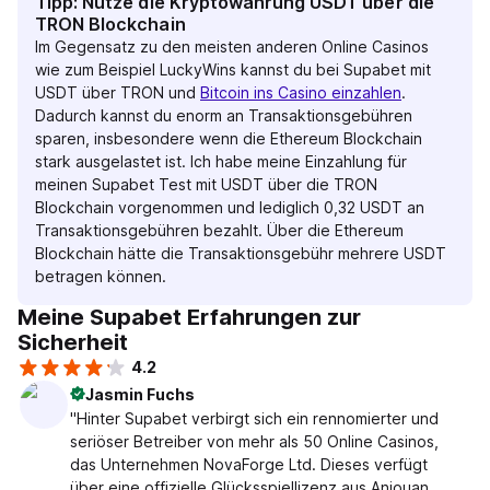
Tipp: Nutze die Kryptowährung USDT über die
TRON Blockchain
Im Gegensatz zu den meisten anderen Online Casinos
wie zum Beispiel LuckyWins kannst du bei Supabet mit
USDT über TRON und
Bitcoin ins Casino einzahlen
.
Dadurch kannst du enorm an Transaktionsgebühren
sparen, insbesondere wenn die Ethereum Blockchain
stark ausgelastet ist. Ich habe meine Einzahlung für
meinen Supabet Test mit USDT über die TRON
Blockchain vorgenommen und lediglich 0,32 USDT an
Transaktionsgebühren bezahlt. Über die Ethereum
Blockchain hätte die Transaktionsgebühr mehrere USDT
betragen können.
Meine Supabet Erfahrungen zur
Sicherheit
4.2
Jasmin Fuchs
"
Hinter Supabet verbirgt sich ein rennomierter und
seriöser Betreiber von mehr als 50 Online Casinos,
das Unternehmen NovaForge Ltd. Dieses verfügt
über eine offizielle Glücksspiellizenz aus Anjouan,