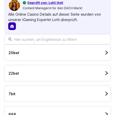
Geprüft von: Lotti Holl
Content Managerin für den DACH Markt
Alle Online Casino Details auf dieser Seite wurden von
unserer iGaming Expertin Lotti überprüft.
20bet
22bet
7bit
888