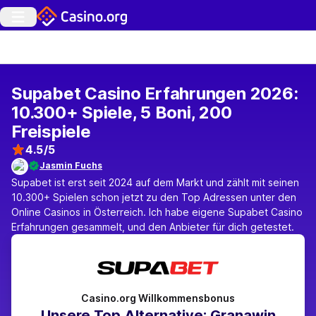
Supabet Casino Erfahrungen 2026:
10.300+ Spiele, 5 Boni, 200
Freispiele
4.5/5
Jasmin Fuchs
Supabet ist erst seit 2024 auf dem Markt und zählt mit seinen
10.300+ Spielen schon jetzt zu den Top Adressen unter den
Online Casinos in Österreich. Ich habe eigene Supabet Casino
Erfahrungen gesammelt, und den Anbieter für dich getestet.
Casino.org
Willkommensbonus
Unsere Top Alternative: Granawin