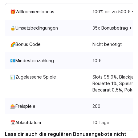
🎁
Willkommensbonus
100% bis zu 500 € + 2
🔒
Umsatzbedingungen
35x Bonusbetrag + 40
🌈
Bonus Code
Nicht benötigt
💶
Mindesteinzahlung
10 €
📊
Zugelassene Spiele
Slots 95,9%, Blackjac
Roulette 1%, Spielsho
Baccarat 0,5%, Poker
🎰
Freispiele
200
📅
Ablaufdatum
10 Tage
Lass dir auch die regulären Bonusangebote nicht