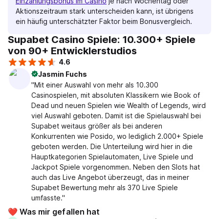
Einzahlungsbonus im Casino
je nach Wochentag oder
Aktionszeitraum stark unterscheiden kann, ist übrigens
ein häufig unterschätzter Faktor beim Bonusvergleich.
Supabet Casino Spiele: 10.300+ Spiele
von 90+ Entwicklerstudios
4.6
Jasmin Fuchs
"Mit einer Auswahl von mehr als 10.300
Casinospielen, mit absoluten Klassikern wie Book of
Dead und neuen Spielen wie Wealth of Legends, wird
viel Auswahl geboten. Damit ist die Spielauswahl bei
Supabet weitaus größer als bei anderen
Konkurrenten wie Posido, wo lediglich 2.000+ Spiele
geboten werden. Die Unterteilung wird hier in die
Hauptkategorien Spielautomaten, Live Spiele und
Jackpot Spiele vorgenommen. Neben den Slots hat
auch das Live Angebot überzeugt, das in meiner
Supabet Bewertung mehr als 370 Live Spiele
umfasste."
❤️ Was mir gefallen hat