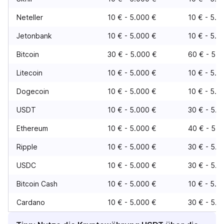
Neteller
10 € - 5.000 €
10 € - 5.0
Jetonbank
10 € - 5.000 €
10 € - 5.0
Bitcoin
30 € - 5.000 €
60 € - 5.0
Litecoin
10 € - 5.000 €
10 € - 5.0
Dogecoin
10 € - 5.000 €
10 € - 5.0
USDT
10 € - 5.000 €
30 € - 5.0
Ethereum
10 € - 5.000 €
40 € - 5.0
Ripple
10 € - 5.000 €
30 € - 5.0
USDC
10 € - 5.000 €
30 € - 5.0
Bitcoin Cash
10 € - 5.000 €
10 € - 5.0
Cardano
10 € - 5.000 €
30 € - 5.0