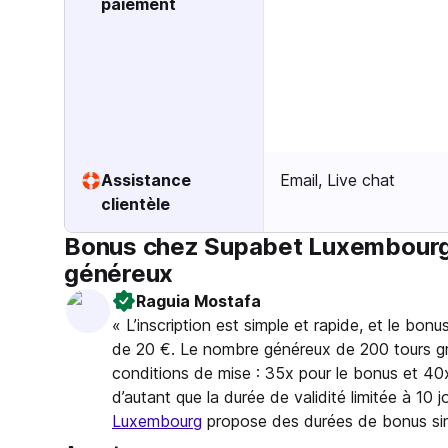
paiement
🛟
Assistance
Email, Live chat
clientèle
Bonus chez Supabet Luxembourg
généreux
Raguia Mostafa
« L’inscription est simple et rapide, et le b
de 20 €. Le nombre généreux de 200 tours grat
conditions de mise : 35x pour le bonus et 40x 
d’autant que la durée de validité limitée à 10 
Luxembourg
propose des durées de bonus simi