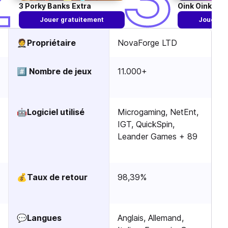
3 Porky Banks Extra
Oink Oink Oin
Jouer gratuitement
Jouer gr
🤵
Propriétaire
NovaForge LTD
#️⃣ Nombre de jeux
11.000+
🤖
Logiciel utilisé
Microgaming, NetEnt,
IGT, QuickSpin,
Leander Games + 89
💰
Taux de retour
98,39%
💬
Langues
Anglais, Allemand,