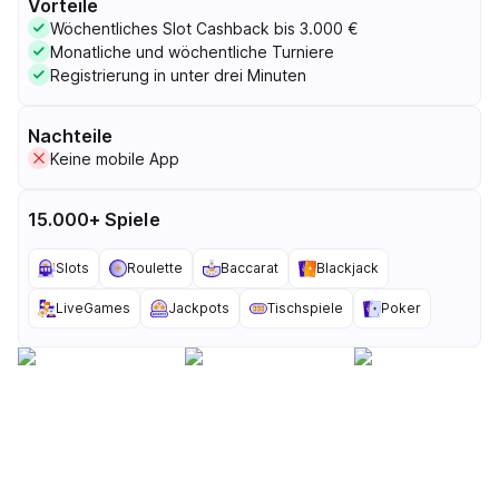
Vorteile
Wöchentliches Slot Cashback bis 3.000 €
Monatliche und wöchentliche Turniere
Registrierung in unter drei Minuten
Nachteile
Keine mobile App
15.000+ Spiele
Slots
Roulette
Baccarat
Blackjack
LiveGames
Jackpots
Tischspiele
Poker