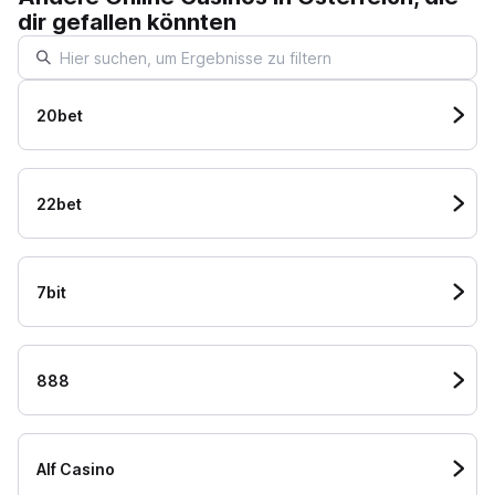
dir gefallen könnten
20bet
22bet
7bit
888
Alf Casino