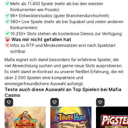
Mehr als 11.400 Spiele (mehr als bei den meisten
Konkurrenten wie Posido)
96+ Entwicklerstudios (guter Branchendurchschnitt)
580+ Live Spiele (mehr als bei Supabet und vielen anderen
Konkurrenten)
10.250+ Slots stehen als kostenlose Demos zur Verfügung
❤️‍🩹 Was mir nicht gefallen hat
Infos zu RTP und Mindesteinsätzen erst nach Spielstart
sichtbar
Mafia eignet sich damit besonders für erfahrene Spieler, die
viel Abwechslung suchen und gerne neue Slots ausprobieren.
Es steht damit im Kontrast zu unserer NetBet Erfahrung, die mit
über 2.500 Spielen eine kompaktere und
einsteigerfreundlichere Auswahl aufzeigt.
Teste auch diese Auswahl an Top Spielen bei Mafia
Casino