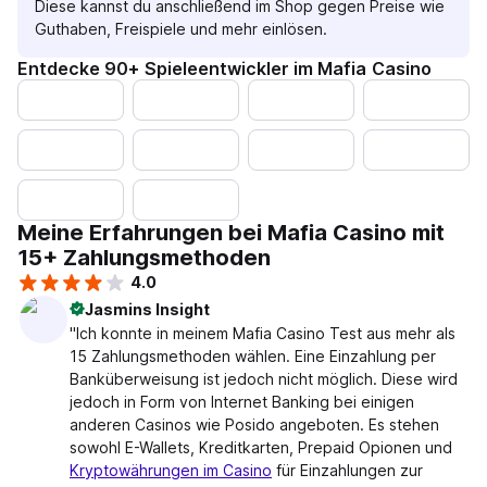
Diese kannst du anschließend im Shop gegen Preise wie
Guthaben, Freispiele und mehr einlösen.
Entdecke 90+ Spieleentwickler im Mafia Casino
Meine Erfahrungen bei Mafia Casino mit
15+ Zahlungsmethoden
4.0
Jasmins Insight
"Ich konnte in meinem Mafia Casino Test aus mehr als
15 Zahlungsmethoden wählen. Eine Einzahlung per
Banküberweisung ist jedoch nicht möglich. Diese wird
jedoch in Form von Internet Banking bei einigen
anderen Casinos wie Posido angeboten. Es stehen
sowohl E-Wallets, Kreditkarten, Prepaid Opionen und
Kryptowährungen im Casino
für Einzahlungen zur