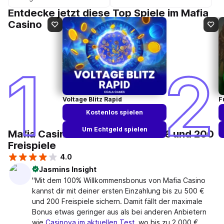
Entdecke jetzt diese Top Spiele im Mafia
Casino
Voltage Blitz Rapid
F
Kostenlos spielen
Um Echtgeld spielen
Mafia Casino Bonus: Bis zu 500 € und 200
Freispiele
4.0
Jasmins Insight
"Mit dem 100% Willkommensbonus von Mafia Casino
kannst dir mit deiner ersten Einzahlung bis zu 500 €
und 200 Freispiele sichern. Damit fällt der maximale
Bonus etwas geringer aus als bei anderen Anbietern
wie
Casinova im aktuellen Test
, wo bis zu 2.000 €