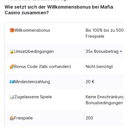
Wie setzt sich der Willkommensbonus bei Mafia
Casino zusammen?
🎁
Willkommensbonus
Bis 100% bis zu 500 €
Freispiele
🔒
Umsatzbedingungen
35x Bonusbetrag + 40
🌈
Bonus Code (falls vorhanden)
Nicht benötigt
💶
Mindesteinzahlung
20 €
📊
Zugelassene Spiele
Keine Einschränkung i
Bonusbedingungen
🎰
Freispiele
200