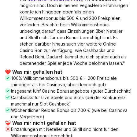
möglich sind. Doch in meinen VegasHero Erfahrungen
konnte ich hingegen ebenfalls einen
Willkommensbonus bis 500 € und 200 Freispielen
vorfinden. Beachte beim Willkommensbonus
unbedingt darauf, dass Einzahlungen über Neteller
und Skrill nicht für den Bonus berechtigt sind. Es
stehen darüber hinaus auch vier weitere Online
Casino Bon zur Verfügung, wie Cashbacks und
Reload Boni. Dadurch kannst du dich später auch als
bestehender Spieler jede Woche belohnen lassen."
❤️ Was mir gefallen hat
100% Willkommensbonus bis 500 € + 200 Freispiele
(niedriger als bei Casinova, aber dennoch gut)
Insgesamt fünf Casino Bonusangebote (guter Durchschnitt)
Cashbacks für Live Spiele und Slots (bei der Konkurrenz
manchmal nur Slot Cashback)
Wöchentlicher Reload Bonus bis 700 € (wie bei Casinova
und VegasHero)
❤️‍🩹 Was mir nicht gefallen hat
Einzahlungen mit Neteller und Skrill sind nicht für den
Willkommensbonus berechtigt