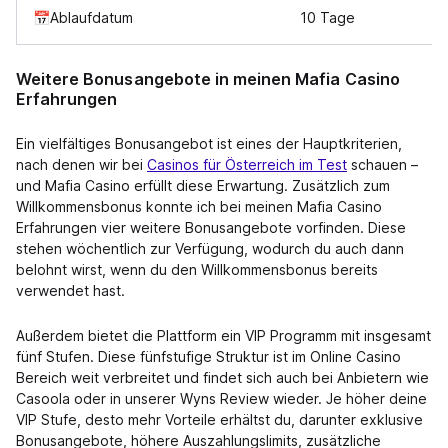
📅
Ablaufdatum
10 Tage
Weitere Bonusangebote in meinen Mafia Casino
Erfahrungen
Ein vielfältiges Bonusangebot ist eines der Hauptkriterien,
nach denen wir bei
Casinos für Österreich im Test
schauen –
und Mafia Casino erfüllt diese Erwartung. Zusätzlich zum
Willkommensbonus konnte ich bei meinen Mafia Casino
Erfahrungen vier weitere Bonusangebote vorfinden. Diese
stehen wöchentlich zur Verfügung, wodurch du auch dann
belohnt wirst, wenn du den Willkommensbonus bereits
verwendet hast.
Außerdem bietet die Plattform ein VIP Programm mit insgesamt
fünf Stufen. Diese fünfstufige Struktur ist im Online Casino
Bereich weit verbreitet und findet sich auch bei Anbietern wie
Casoola oder in unserer Wyns Review wieder. Je höher deine
VIP Stufe, desto mehr Vorteile erhältst du, darunter exklusive
Bonusangebote, höhere Auszahlungslimits, zusätzliche