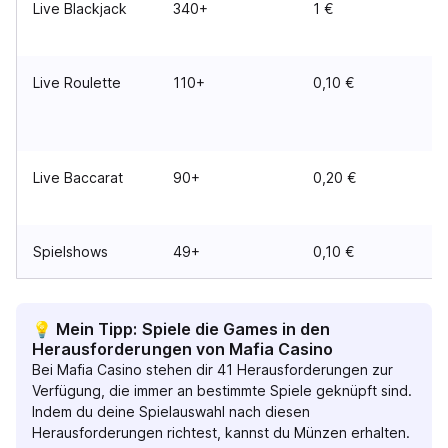
Live Blackjack
340+
1 €
Live Roulette
110+
0,10 €
Live Baccarat
90+
0,20 €
Spielshows
49+
0,10 €
💡 Mein Tipp: Spiele die Games in den
Herausforderungen von Mafia Casino
Bei Mafia Casino stehen dir 41 Herausforderungen zur
Verfügung, die immer an bestimmte Spiele geknüpft sind.
Indem du deine Spielauswahl nach diesen
Herausforderungen richtest, kannst du Münzen erhalten.