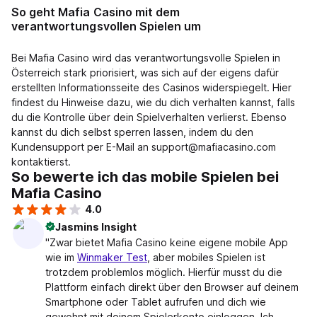
So geht Mafia Casino mit dem
verantwortungsvollen Spielen um
Bei Mafia Casino wird das verantwortungsvolle Spielen in
Österreich stark priorisiert, was sich auf der eigens dafür
erstellten Informationsseite des Casinos widerspiegelt. Hier
findest du Hinweise dazu, wie du dich verhalten kannst, falls
du die Kontrolle über dein Spielverhalten verlierst. Ebenso
kannst du dich selbst sperren lassen, indem du den
Kundensupport per E-Mail an support@mafiacasino.com
kontaktierst.
So bewerte ich das mobile Spielen bei
Mafia Casino
4.0
Jasmins Insight
"Zwar bietet Mafia Casino keine eigene mobile App
wie im
Winmaker Test
, aber mobiles Spielen ist
trotzdem problemlos möglich. Hierfür musst du die
Plattform einfach direkt über den Browser auf deinem
Smartphone oder Tablet aufrufen und dich wie
gewohnt mit deinem Spielerkonto einloggen. Ich