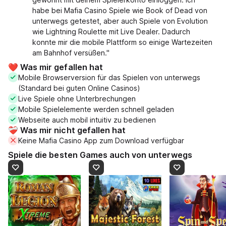
habe bei Mafia Casino Spiele wie Book of Dead von
unterwegs getestet, aber auch Spiele von Evolution
wie Lightning Roulette mit Live Dealer. Dadurch
konnte mir die mobile Plattform so einige Wartezeiten
am Bahnhof versüßen."
❤️ Was mir gefallen hat
Mobile Browserversion für das Spielen von unterwegs
(Standard bei guten Online Casinos)
Live Spiele ohne Unterbrechungen
Mobile Spielelemente werden schnell geladen
Webseite auch mobil intuitiv zu bedienen
❤️‍🩹 Was mir nicht gefallen hat
Keine Mafia Casino App zum Download verfügbar
Spiele die besten Games auch von unterwegs