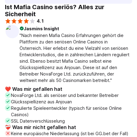
Ist Mafia Casino seriös? Alles zur
Sicherheit
4.1
Jasmins Insight
"Nach meinen Mafia Casino Erfahrungen gehört die
Plattform zu den seriösen Online Casinos in
Österreich. Hier erlebst du eine Vielzahl von seriösen
Entwicklerstudios, die in zahlreichen Ländern reguliert
sind. Ebenso besitzt Mafia Casino selbst eine
Glücksspiellizenz aus Anjouan. Diese ist auf den
Betreiber NovaForge Ltd. zurückzuführen, der
weltweit mehr als 50 Casinomarken betreibt."
❤️ Was mir gefallen hat
NovaForge Ltd. als seriöser und bekannter Betreiber
Glücksspiellizenz aus Anjouan
Regulierte Spieleentwickler (typisch für seriöse Online
Casinos)
SSL Datenverschlüsselung
❤️‍🩹 Was mir nicht gefallen hat
Keine europäische Niederlassung (ist bei GG.bet der Fall)