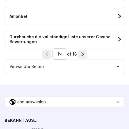
Amonbet
Durchsuche die vollständige Liste unserer Casino
Bewertungen
1
of
18
Verwandte Seiten
Land auswählen
BEKANNT AUS…