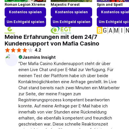
Roman Legion Xtreme
Majestic Forest
Spin and Spell
Kostenlos spielen
Kostenlos spielen
Kostenlos spie
Um Echtgeld spielen
Um Echtgeld spielen
Um Echtgeld spi
Meine Erfahrungen mit dem 24/7
Kundensupport von Mafia Casino
4.2
Jasmins Insight
"Der Mafia Casino Kundensupport steht dir über
einen Live Chat und per E-Mail zur Verfügung. Für
meinen Test der Plattform habe ich über beide
Kontaktmöglichkeiten eine Anfrage gestellt. Im Live
Chat stand bereits nach zwei Minuten ein Mitarbeiter
zur Seite, der meine Fragen zum
Registrierungsprozess kompetent beantworten
konnte. Auf meine Anfrage per E-Mail habe ich
innerhalb von vier Stunden eine Rückmeldung
erhalten, die ebenfalls kompetent und freundlich
geschrieben war. Diese schnelle Reaktionszeit