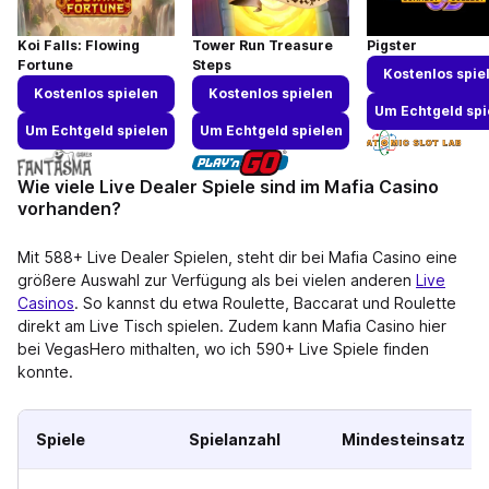
Koi Falls: Flowing
Tower Run Treasure
Pigster
Fortune
Steps
Kostenlos spie
Kostenlos spielen
Kostenlos spielen
Um Echtgeld spi
Um Echtgeld spielen
Um Echtgeld spielen
Wie viele Live Dealer Spiele sind im Mafia Casino
vorhanden?
Mit 588+ Live Dealer Spielen, steht dir bei Mafia Casino eine
größere Auswahl zur Verfügung als bei vielen anderen
Live
Casinos
. So kannst du etwa
Roulette
,
Baccarat
und
Roulette
direkt am Live Tisch spielen. Zudem kann Mafia Casino hier
bei VegasHero mithalten, wo ich 590+ Live Spiele finden
konnte.
Spiele
Spielanzahl
Mindesteinsatz