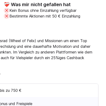
❤️‍🩹 Was mir nicht gefallen hat
Kein Bonus ohne Einzahlung verfügbar
Bestimmte Aktionen mit 50 € Einzahlung
srad (Wheel of Felix) und Missionen um einen Top
wechslung und eine dauerhafte Motivation und daher
nkten. Im Vergleich zu anderen Plattformen wie dem
 auch für Vielspieler durch ein 25%iges Cashback
?
bis zu 750 €
nus und Freispiele