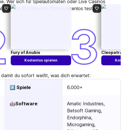
be. Wer sich für Spielautomaten oder Live Casinos
rab bei uns 10 bekannte Slots kostenlos testen.
Fury of Anubis
Cleopatra
Kostenlos spielen
Kostenl
, damit du sofort weißt, was dich erwartet:
#️⃣ Spiele
6.000+
🤖
Software
Amatic Industries,
Betsoft Gaming,
Endorphina,
Microgaming,