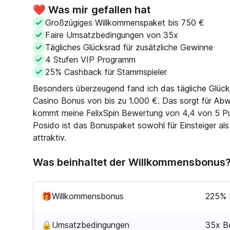
❤️ Was mir gefallen hat
Großzügiges Willkommenspaket bis 750 €
Faire Umsatzbedingungen von 35x
Tägliches Glücksrad für zusätzliche Gewinne
4 Stufen VIP Programm
25% Cashback für Stammspieler
Besonders überzeugend fand ich das tägliche Glück
Casino Bonus von bis zu 1.000 €. Das sorgt für Ab
kommt meine FelixSpin Bewertung von 4,4 von 5 Pu
Posido ist das Bonuspaket sowohl für Einsteiger als
attraktiv.
Was beinhaltet der Willkommensbonus
🎁
Willkommensbonus
225% 
🔒
Umsatzbedingungen
35x Bo