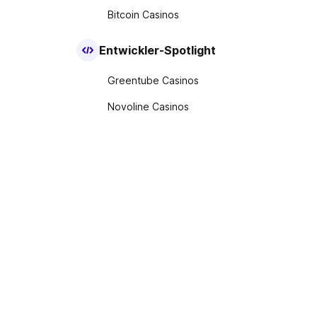
Bitcoin Casinos
Entwickler-Spotlight
Greentube Casinos
Novoline Casinos