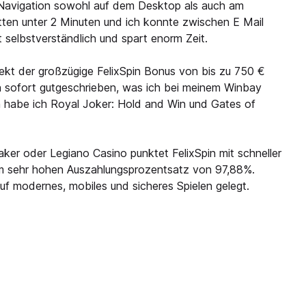
e Navigation sowohl auf dem Desktop als auch am
tten unter 2 Minuten und ich konnte zwischen E Mail
 selbstverständlich und spart enorm Zeit.
rekt der großzügige FelixSpin Bonus von bis zu 750 €
en sofort gutgeschrieben, was ich bei meinem Winbay
n habe ich
Royal Joker: Hold and Win
und
Gates of
ker oder Legiano Casino punktet FelixSpin mit schneller
em sehr hohen Auszahlungsprozentsatz von 97,88%.
auf modernes, mobiles und sicheres Spielen gelegt.