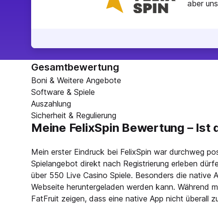
aber un
Gesamtbewertung
Boni & Weitere Angebote
Software & Spiele
Auszahlung
Sicherheit &
Regulierung
Meine FelixSpin Bewertung – Ist 
Mein erster Eindruck bei FelixSpin war durchweg pos
Spielangebot direkt nach Registrierung erleben dürfe
über 550 Live Casino Spiele. Besonders die native A
Webseite heruntergeladen werden kann. Während m
FatFruit zeigen, dass eine native App nicht überall zu