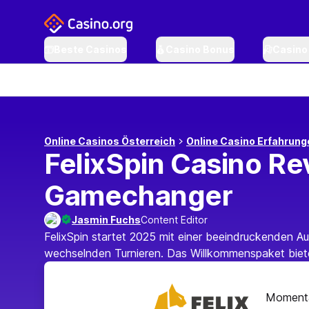
Beste Casinos
Casino Bonus
Casino
Online Casinos Österreich
Online Casino Erfahrung
FelixSpin Casino Re
Gamechanger
Jasmin Fuchs
Content Editor
FelixSpin startet 2025 mit einer beeindruckenden A
wechselnden Turnieren. Das Willkommenspaket bietet
Momentan