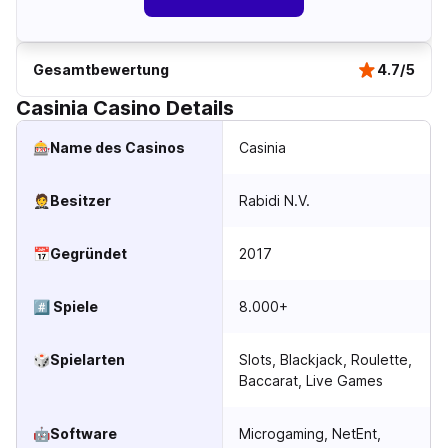
Gesamtbewertung
4.7/5
Casinia Casino Details
🎰
Name des Casinos
Casinia
🤵
Besitzer
Rabidi N.V.
📅
Gegründet
2017
#️⃣ Spiele
8.000+
🎲
Spielarten
Slots, Blackjack, Roulette,
Baccarat, Live Games
🤖
Software
Microgaming, NetEnt,