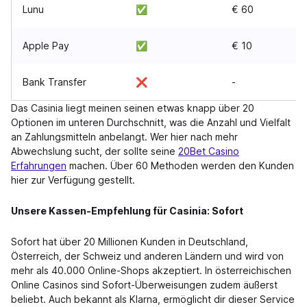
Lunu
✅
€ 60
Apple Pay
✅
€ 10
Bank Transfer
❌
-
Das Casinia liegt meinen seinen etwas knapp über 20
Optionen im unteren Durchschnitt, was die Anzahl und Vielfalt
an Zahlungsmitteln anbelangt. Wer hier nach mehr
Abwechslung sucht, der sollte seine
20Bet Casino
Erfahrungen
machen. Über 60 Methoden werden den Kunden
hier zur Verfügung gestellt.
Unsere Kassen-Empfehlung für Casinia: Sofort
Sofort hat über 20 Millionen Kunden in Deutschland,
Österreich, der Schweiz und anderen Ländern und wird von
mehr als 40.000 Online-Shops akzeptiert. In österreichischen
Online Casinos sind Sofort-Überweisungen zudem äußerst
beliebt. Auch bekannt als Klarna, ermöglicht dir dieser Service