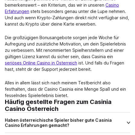
bemerkenswert – ein Kriterium, das wir in unseren
Casino
Erfahrungen
stets besonders genau unter die Lupe nehmen.
Und auch wenn Krypto-Zahlungen direkt nicht verfügbar sind,
kannst du Krypto über deine Karte erwerben.
Die großzügigen Bonusangebote sorgen jede Woche für
Aufregung und zusätzliche Motivation, um dein Spielerlebnis
zu verbessern. Mit renommierten Spielherstellern und einer
gültigen Lizenz kannst du sicher sein, dass Casinia ein
seriöses Online Casino in Österreich
ist. Und falls du Fragen
hast, steht dir der Support jederzeit bereit.
Alles in allem lässt sich nach meinem Testbericht also
festhalten, dass dir Casino Casinia eine Menge Spaß und ein
fesselndes Spielerlebnis bietet.
Häufig gestellte Fragen zum Casinia
Casino Österreich
Haben österreichische Spieler bisher gute Casinia
Casino Erfahrungen gemacht?