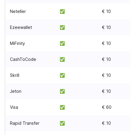
Neteller
✅
€ 10
Ezeewallet
✅
€ 10
MiFinity
✅
€ 10
CashToCode
✅
€ 10
Skrill
✅
€ 10
Jeton
✅
€ 10
Visa
✅
€ 60
Rapid Transfer
✅
€ 10