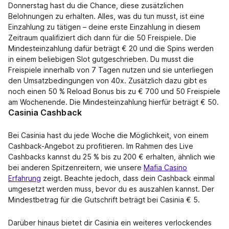
Donnerstag hast du die Chance, diese zusätzlichen
Belohnungen zu erhalten. Alles, was du tun musst, ist eine
Einzahlung zu tätigen – deine erste Einzahlung in diesem
Zeitraum qualifiziert dich dann für die 50 Freispiele. Die
Mindesteinzahlung dafür beträgt € 20 und die Spins werden
in einem beliebigen Slot gutgeschrieben. Du musst die
Freispiele innerhalb von 7 Tagen nutzen und sie unterliegen
den Umsatzbedingungen von 40x. Zusätzlich dazu gibt es
noch einen 50 % Reload Bonus bis zu € 700 und 50 Freispiele
am Wochenende. Die Mindesteinzahlung hierfür beträgt € 50.
Casinia Cashback
Bei Casinia hast du jede Woche die Möglichkeit, von einem
Cashback-Angebot zu profitieren. Im Rahmen des Live
Cashbacks kannst du 25 % bis zu 200 € erhalten, ähnlich wie
bei anderen Spitzenreitern, wie unsere
Mafia Casino
Erfahrung
zeigt. Beachte jedoch, dass dein Cashback einmal
umgesetzt werden muss, bevor du es auszahlen kannst. Der
Mindestbetrag für die Gutschrift beträgt bei Casinia € 5.
Darüber hinaus bietet dir Casinia ein weiteres verlockendes