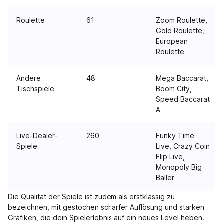
Roulette
61
Zoom Roulette,
Gold Roulette,
European
Roulette
Andere
48
Mega Baccarat,
Tischspiele
Boom City,
Speed Baccarat
A
Live-Dealer-
260
Funky Time
Spiele
Live, Crazy Coin
Flip Live,
Monopoly Big
Baller
Die Qualität der Spiele ist zudem als erstklassig zu
bezeichnen, mit gestochen scharfer Auflösung und starken
Grafiken, die dein Spielerlebnis auf ein neues Level heben.