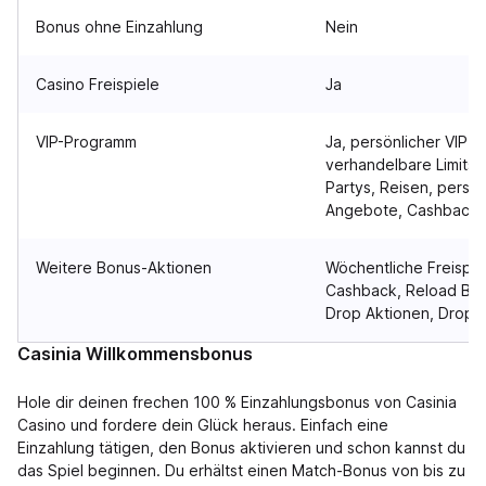
Bonus ohne Einzahlung
Nein
Casino Freispiele
Ja
VIP-Programm
Ja, persönlicher VIP 
verhandelbare Limits, 
Partys, Reisen, person
Angebote, Cashback
Weitere Bonus-Aktionen
Wöchentliche Freispie
Cashback, Reload Bon
Drop Aktionen, Drops
Casinia Willkommensbonus
Hole dir deinen frechen 100 % Einzahlungsbonus von Casinia
Casino und fordere dein Glück heraus. Einfach eine
Einzahlung tätigen, den Bonus aktivieren und schon kannst du
das Spiel beginnen. Du erhältst einen Match-Bonus von bis zu