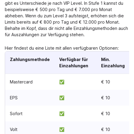
gibt es Unterschiede je nach VIP Level. In Stufe 1 kannst du
beispielsweise € 500 pro Tag und € 7.000 pro Monat
abheben. Wenn du zum Level 3 aufsteigst, erhöhen sich die
Limits bereits auf € 800 pro Tag und € 12.000 pro Monat.
Behalte im Kopf, dass dir nicht alle Einzahlungsmethoden auch
für Auszahlungen zur Verfügung stehen.
Hier findest du eine Liste mit allen verfügbaren Optionen:
Zahlungsmethode
Verfügbar für
Min.
Einzahlungen
Einzahlung
Mastercard
✅
€ 10
EPS
✅
€ 10
Sofort
✅
€ 10
Volt
✅
€ 10