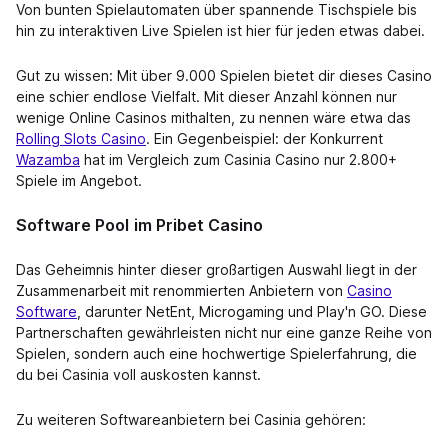
Von bunten Spielautomaten über spannende Tischspiele bis
hin zu interaktiven Live Spielen ist hier für jeden etwas dabei.
Gut zu wissen: Mit über 9.000 Spielen bietet dir dieses Casino
eine schier endlose Vielfalt. Mit dieser Anzahl können nur
wenige Online Casinos mithalten, zu nennen wäre etwa das
Rolling Slots Casino
. Ein Gegenbeispiel: der Konkurrent
Wazamba
hat im Vergleich zum Casinia Casino nur 2.800+
Spiele im Angebot.
Software Pool im Pribet Casino
Das Geheimnis hinter dieser großartigen Auswahl liegt in der
Zusammenarbeit mit renommierten Anbietern von
Casino
Software
, darunter NetEnt, Microgaming und Play'n GO. Diese
Partnerschaften gewährleisten nicht nur eine ganze Reihe von
Spielen, sondern auch eine hochwertige Spielerfahrung, die
du bei Casinia voll auskosten kannst.
Zu weiteren Softwareanbietern bei Casinia gehören: