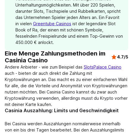
Unterhaltungsmöglichkeiten. Mit über 220 Spielen,
darunter Slots, Tischspiele und Rubbelkarten, spricht
das Unternehmen Spieler jeden Alters an. Ein Favorit
in vielen
Greentube Casinos
ist der legendäre Slot
Book of Ra
, der einen mit schönen Symbole,
fesselnden Freispielrunde und einem Top-Gewinn von
450.000 € anlockt.
Eine Menge Zahlungsmethoden im
4.7/5
Casinia Casino
Andere Anbieter - wie zum Beispiel das
SlotsPalace Casino
auch - bieten dir auch direkt die Zahlung mit
Kryptowährungen an. Das macht es zu einer einfacheren Wahl
für alle, die die Vorteile und Anonymität von Kryptowährungen
nutzen möchten. Bei Casinia Casino kannst du zwar auch
Kryptowährung verwenden, allerdings musst du Krypto vorher
mit deiner Karte kaufen.
Casinia Auszahlung: Limits und Geschwindigkeit
Bei Casinia werden Auszahlungen normalerweise innerhalb
von ein bis drei Tagen bearbeitet. Bei den Auszahlungslimits