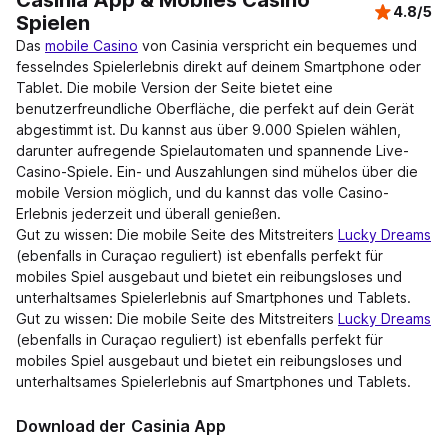
4.8/5
Spielen
Das
mobile Casino
von Casinia verspricht ein bequemes und
fesselndes Spielerlebnis direkt auf deinem Smartphone oder
Tablet. Die mobile Version der Seite bietet eine
benutzerfreundliche Oberfläche, die perfekt auf dein Gerät
abgestimmt ist. Du kannst aus über 9.000 Spielen wählen,
darunter aufregende Spielautomaten und spannende Live-
Casino-Spiele. Ein- und Auszahlungen sind mühelos über die
mobile Version möglich, und du kannst das volle Casino-
Erlebnis jederzeit und überall genießen.
Gut zu wissen: Die mobile Seite des Mitstreiters
Lucky Dreams
(ebenfalls in Curaçao reguliert) ist ebenfalls perfekt für
mobiles Spiel ausgebaut und bietet ein reibungsloses und
unterhaltsames Spielerlebnis auf Smartphones und Tablets.
Gut zu wissen: Die mobile Seite des Mitstreiters
Lucky Dreams
(ebenfalls in Curaçao reguliert) ist ebenfalls perfekt für
mobiles Spiel ausgebaut und bietet ein reibungsloses und
unterhaltsames Spielerlebnis auf Smartphones und Tablets.
Download der Casinia App