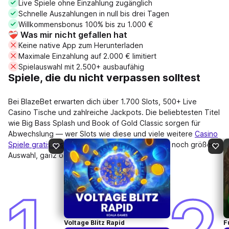
Live Spiele ohne Einzahlung zugänglich
Schnelle Auszahlungen in null bis drei Tagen
Willkommensbonus 100% bis zu 1.000 €
❤️‍🩹 Was mir nicht gefallen hat
Keine native App zum Herunterladen
Maximale Einzahlung auf 2.000 € limitiert
Spielauswahl mit 2.500+ ausbaufähig
Spiele, die du nicht verpassen solltest
Bei BlazeBet erwarten dich über 1.700 Slots, 500+ Live
Casino Tische und zahlreiche Jackpots. Die beliebtesten Titel
wie Big Bass Splash und Book of Gold Classic sorgen für
Abwechslung — wer Slots wie diese und viele weitere
Casino
Spiele gratis testen
möchte, findet bei uns eine noch größere
Auswahl, ganz ohne Anmeldung.
Voltage Blitz Rapid
F