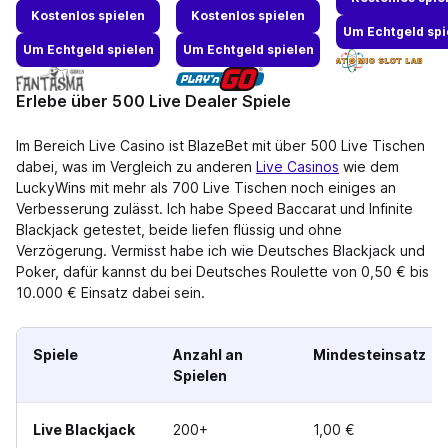
Kostenlos spielen
Kostenlos spielen
Um Echtgeld spi
Um Echtgeld spielen
Um Echtgeld spielen
Erlebe über 500 Live Dealer Spiele
Im Bereich Live Casino ist BlazeBet mit über 500 Live Tischen
dabei, was im Vergleich zu anderen
Live Casinos
wie dem
LuckyWins mit mehr als 700 Live Tischen noch einiges an
Verbesserung zulässt. Ich habe
Speed Baccarat
und
Infinite
Blackjack
getestet, beide liefen flüssig und ohne
Verzögerung. Vermisst habe ich wie
Deutsches Blackjack
und
Poker, dafür kannst du bei
Deutsches Roulette
von 0,50 € bis
10.000 € Einsatz dabei sein.
Spiele
Anzahl an
Mindesteinsatz
Spielen
Live Blackjack
200+
1,00 €