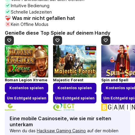
Intuitive Bedienung
Schnelle Ladezeiten
❤️‍🩹 Was mir nicht gefallen hat
Kein Offline Modus
Genieße diese Top Spiele auf deinem Handy
Roman Legion Xtreme
Majestic Forest
Spin and Spell
Kostenlos spielen
Kostenlos spielen
Kostenlos spie
Um Echtgeld spielen
Um Echtgeld spielen
Um Echtgeld spi
Eine mobile Casinoseite, wie sie mir selten
unterkam
Wenn du das
Hacksaw Gaming Casino
auf der mobilen