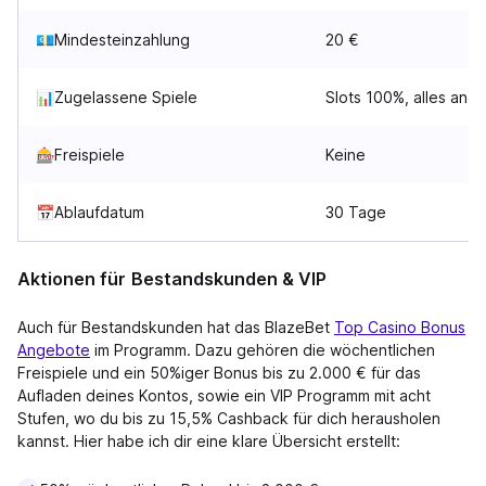
💶
Mindesteinzahlung
20 €
📊
Zugelassene Spiele
Slots 100%, alles and
🎰
Freispiele
Keine
📅
Ablaufdatum
30 Tage
Aktionen für Bestandskunden & VIP
Auch für Bestandskunden hat das BlazeBet
Top Casino Bonus
Angebote
im Programm. Dazu gehören die wöchentlichen
Freispiele und ein 50%iger Bonus bis zu 2.000 € für das
Aufladen deines Kontos, sowie ein VIP Programm mit acht
Stufen, wo du bis zu 15,5% Cashback für dich herausholen
kannst. Hier habe ich dir eine klare Übersicht erstellt: