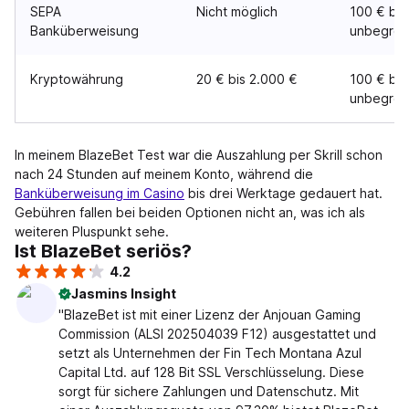
SEPA
Nicht möglich
100 € bis
Banküberweisung
unbegren
Kryptowährung
20 € bis 2.000 €
100 € bis
unbegren
In meinem BlazeBet Test war die Auszahlung per Skrill schon
nach 24 Stunden auf meinem Konto, während die
Banküberweisung im Casino
bis drei Werktage gedauert hat.
Gebühren fallen bei beiden Optionen nicht an, was ich als
weiteren Pluspunkt sehe.
Ist BlazeBet seriös?
4.2
Jasmins Insight
"BlazeBet ist mit einer Lizenz der Anjouan Gaming
Commission (ALSI 202504039 F12) ausgestattet und
setzt als Unternehmen der Fin Tech Montana Azul
Capital Ltd. auf 128 Bit SSL Verschlüsselung. Diese
sorgt für sichere Zahlungen und Datenschutz. Mit