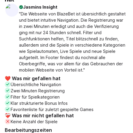
Jasmins Insight
"Die Webseite von BlazeBet ist übersichtlich gestaltet
und bietet intuitive Navigation. Die Registrierung war
in zwei Minuten erledigt und auch die Verifizierung
ging mit nur 24 Stunden schnell. Filter und
Suchfunktionen helfen, Titel blitzschnell zu finden,
außerdem sind die Spiele in verschiedene Kategorien
wie Spielautomaten, Live Spiele und neue Spiele
aufgeteilt. Im Footer findest du nochmal alle
Oberbegriffe, was vor allem für das Gebrauchen der
mobilen Webseite von Vorteil ist."
❤️ Was mir gefallen hat
Übersichtliche Navigation
Zwei Minuten Registrierung
Filter für Spielkategorien
Klar strukturierte Bonus Infos
Favoritenliste für zuletzt gespielte Games
❤️‍🩹 Was mir nicht gefallen hat
Keine Anzahl der Spiele
Bearbeitungszeiten