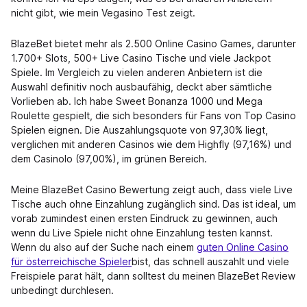
nicht gibt, wie mein Vegasino Test zeigt.
BlazeBet bietet mehr als 2.500 Online Casino Games, darunter
1.700+ Slots, 500+ Live Casino Tische und viele Jackpot
Spiele. Im Vergleich zu vielen anderen Anbietern ist die
Auswahl definitiv noch ausbaufähig, deckt aber sämtliche
Vorlieben ab. Ich habe
Sweet Bonanza 1000
und
Mega
Roulette
gespielt, die sich besonders für Fans von Top Casino
Spielen eignen. Die Auszahlungsquote von 97,30% liegt,
verglichen mit anderen Casinos wie dem Highfly (97,16%) und
dem Casinolo (97,00%), im grünen Bereich.
Meine BlazeBet Casino Bewertung zeigt auch, dass viele Live
Tische auch ohne Einzahlung zugänglich sind. Das ist ideal, um
vorab zumindest einen ersten Eindruck zu gewinnen, auch
wenn du Live Spiele nicht ohne Einzahlung testen kannst.
Wenn du also auf der Suche nach einem
guten Online Casino
für österreichische Spieler
bist, das schnell auszahlt und viele
Freispiele parat hält, dann solltest du meinen BlazeBet Review
unbedingt durchlesen.