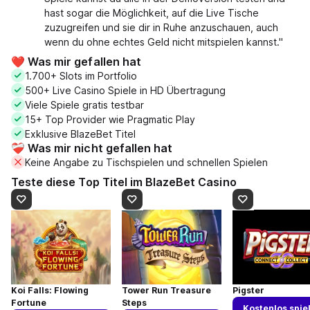
hast sogar die Möglichkeit, auf die Live Tische
zuzugreifen und sie dir in Ruhe anzuschauen, auch
wenn du ohne echtes Geld nicht mitspielen kannst."
❤️ Was mir gefallen hat
1.700+ Slots im Portfolio
500+ Live Casino Spiele in HD Übertragung
Viele Spiele gratis testbar
15+ Top Provider wie Pragmatic Play
Exklusive BlazeBet Titel
❤️‍🩹 Was mir nicht gefallen hat
Keine Angabe zu Tischspielen und schnellen Spielen
Teste diese Top Titel im BlazeBet Casino
Koi Falls: Flowing
Tower Run Treasure
Pigster
Fortune
Steps
Kostenlos spie