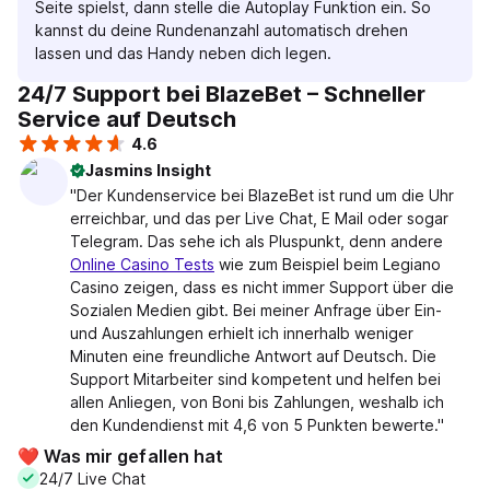
Seite spielst, dann stelle die Autoplay Funktion ein. So
kannst du deine Rundenanzahl automatisch drehen
lassen und das Handy neben dich legen.
24/7 Support bei BlazeBet – Schneller
Service auf Deutsch
4.6
Jasmins Insight
"Der Kundenservice bei BlazeBet ist rund um die Uhr
erreichbar, und das per Live Chat, E Mail oder sogar
Telegram. Das sehe ich als Pluspunkt, denn andere
Online Casino Tests
wie zum Beispiel beim Legiano
Casino zeigen, dass es nicht immer Support über die
Sozialen Medien gibt. Bei meiner Anfrage über Ein-
und Auszahlungen erhielt ich innerhalb weniger
Minuten eine freundliche Antwort auf Deutsch. Die
Support Mitarbeiter sind kompetent und helfen bei
allen Anliegen, von Boni bis Zahlungen, weshalb ich
den Kundendienst mit 4,6 von 5 Punkten bewerte."
❤️ Was mir gefallen hat
24/7 Live Chat