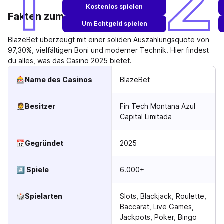
Kostenlos spielen
Fakten zum BlazeBet Casino
Um Echtgeld spielen
BlazeBet überzeugt mit einer soliden Auszahlungsquote von
97,30%, vielfältigen Boni und moderner Technik. Hier findest
du alles, was das Casino 2025 bietet.
🎰
Name des Casinos
BlazeBet
🤵
Besitzer
Fin Tech Montana Azul
Capital Limitada
📅
Gegründet
2025
#️⃣ Spiele
6.000+
🎲
Spielarten
Slots, Blackjack, Roulette,
Baccarat, Live Games,
Jackpots, Poker, Bingo