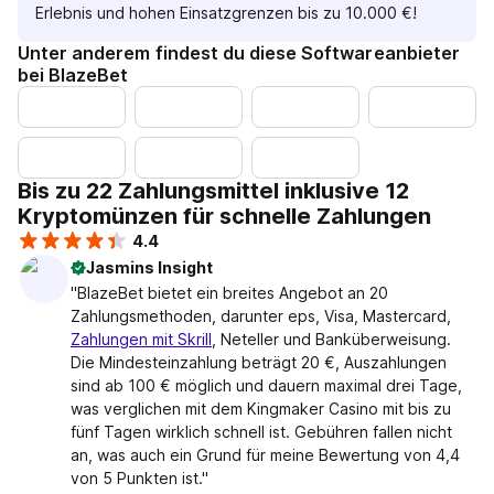
Erlebnis und hohen Einsatzgrenzen bis zu 10.000 €!
Unter anderem findest du diese Softwareanbieter
bei BlazeBet
Bis zu 22 Zahlungsmittel inklusive 12
Kryptomünzen für schnelle Zahlungen
4.4
Jasmins Insight
"BlazeBet bietet ein breites Angebot an 20
Zahlungsmethoden, darunter eps, Visa, Mastercard,
Zahlungen mit Skrill
, Neteller und Banküberweisung.
Die Mindesteinzahlung beträgt 20 €, Auszahlungen
sind ab 100 € möglich und dauern maximal drei Tage,
was verglichen mit dem Kingmaker Casino mit bis zu
fünf Tagen wirklich schnell ist. Gebühren fallen nicht
an, was auch ein Grund für meine Bewertung von 4,4
von 5 Punkten ist."