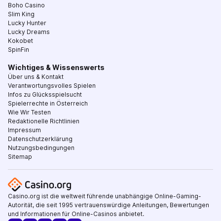
Boho Casino
Slim King
Lucky Hunter
Lucky Dreams
Kokobet
SpinFin
Wichtiges & Wissenswerts
Über uns & Kontakt
Verantwortungsvolles Spielen
Infos zu Glücksspielsucht
Spielerrechte in Österreich
Wie Wir Testen
Redaktionelle Richtlinien
Impressum
Datenschutzerklärung
Nutzungsbedingungen
Sitemap
Casino.org ist die weltweit führende unabhängige Online-Gaming-
Autorität, die seit 1995 vertrauenswürdige Anleitungen, Bewertungen
und Informationen für Online-Casinos anbietet.