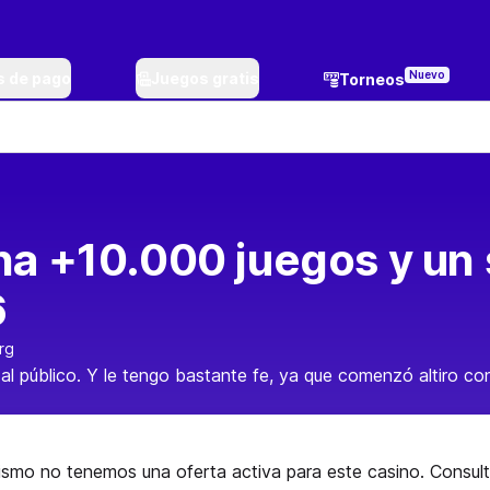
Nuevo
 de pago
Juegos gratis
Torneos
ha +10.000 juegos y un
6
rg
 al público. Y le tengo bastante fe, ya que comenzó altiro c
smo no tenemos una oferta activa para este casino. Consult