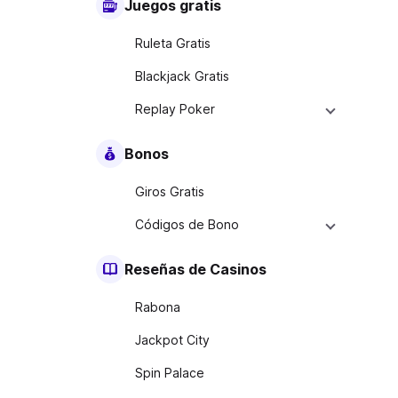
Juegos gratis
Ruleta Gratis
Blackjack Gratis
Replay Poker
Bonos
Giros Gratis
Códigos de Bono
Reseñas de Casinos
Rabona
Jackpot City
Spin Palace