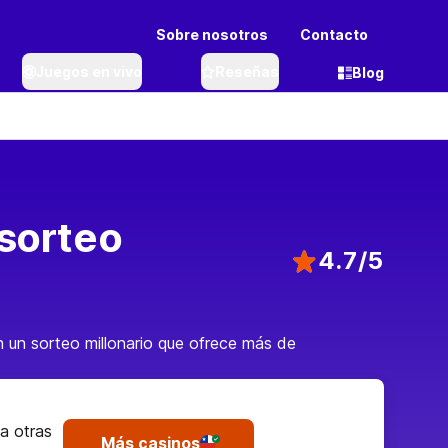
Sobre nosotros
Contacto
Juegos en vivo
Reseñas
Blog
 sorteo
4.7/5
on un sorteo millonario que ofrece más de
a otras
Más casinos