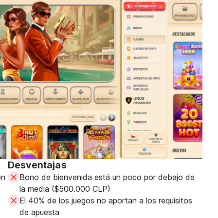
Desventajas
en
Bono de bienvenida está un poco por debajo de
la media ($500.000 CLP)
El 40% de los juegos no aportan a los requisitos
de apuesta