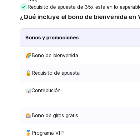
Requisito de apuesta de 35x está en lo esperabl
¿Qué incluye el bono de bienvenida en 
Bonos y promociones
🌈
Bono de bienvenida
🔓
Requisito de apuesta
📊
Contribución
🎰
Bono de giros gratis
🥇
Programa VIP