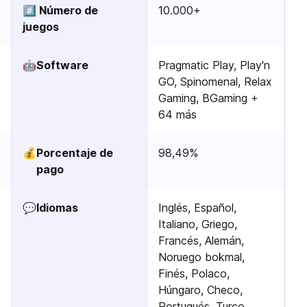
#️⃣ Número de
10.000+
juegos
🤖
Software
Pragmatic Play, Play'n
GO, Spinomenal, Relax
Gaming, BGaming +
64 más
💰
Porcentaje de
98,49%
pago
💬
Idiomas
Inglés, Español,
Italiano, Griego,
Francés, Alemán,
Noruego bokmal,
Finés, Polaco,
Húngaro, Checo,
Portugués, Turco