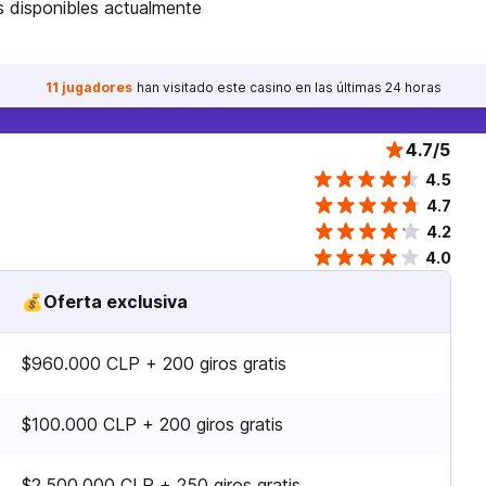
 disponibles actualmente
11 jugadores
han visitado este casino en las últimas 24 horas
4.7/5
4.5
4.7
4.2
4.0
💰
Oferta exclusiva
$960.000 CLP + 200 giros gratis
$100.000 CLP + 200 giros gratis
$2.500.000 CLP + 250 giros gratis