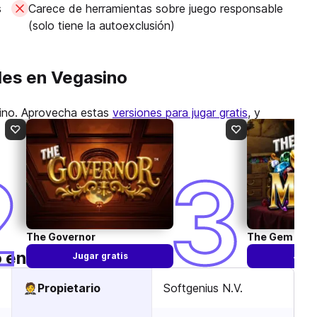
s
Carece de herramientas sobre juego responsable
(solo tiene la autoexclusión)
les en Vegasino
sino. Aprovecha estas
versiones para jugar gratis
, y
The Governor
The Gem Mas
 en Chile
Jugar gratis
Jugar
🤵
Propietario
Softgenius N.V.