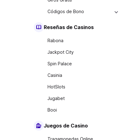
Códigos de Bono
Reseñas de Casinos
Rabona
Jackpot City
Spin Palace
Casinia
HotSlots
Jugabet
Booi
Juegos de Casino
Tragamonedas Online