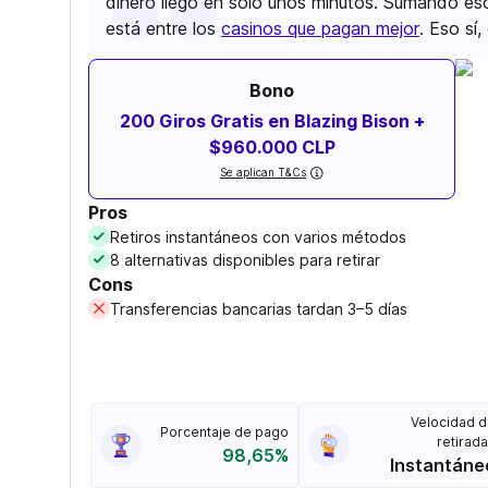
dinero llegó en solo unos minutos. Sumando es
está entre los
casinos que pagan mejor
. Eso sí
usas criptomonedas, el dinero se demora meno
Bono
200 Giros Gratis en Blazing Bison +
$960.000 CLP
Se aplican T&Cs
Pros
Retiros instantáneos con varios métodos
8 alternativas disponibles para retirar
Cons
Transferencias bancarias tardan 3–5 días
Velocidad 
Porcentaje de pago
retirad
98,65%
Instantáne