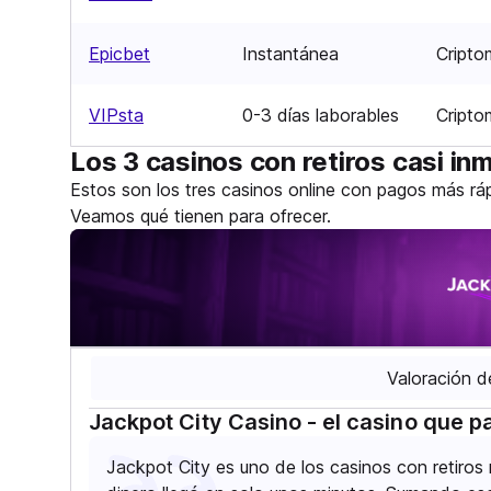
Epicbet
Instantánea
Cript
VIPsta
0-3 días laborables
Cript
Los 3 casinos con retiros casi in
Estos son los tres casinos online con pagos más rá
Veamos qué tienen para ofrecer.
Jackpot City Casino Reseña completa
Spin Palace Reseña completa
Rabona Reseña completa
Puntuación global
Puntuación global
Puntuación global
4.2
4.8
4.2
/5
/5
/5
Bonos
Bonos
Bonos
4.7
4.5
4.2
/5
/5
/5
Juegos
Juegos
Juegos
4.2
4
5
/5
/5
/5
Seguridad
Seguridad
Seguridad
4.5
4.1
3.6
/5
/5
/5
Soporte
Soporte
3
4.5
/5
/5
Valoración d
Móvil
Móvil
4.7
3.8
/5
/5
Jackpot City Casino - el casino que p
Jackpot City es uno de los casinos con retiros