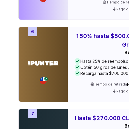
Tiempo de re
Pago d
6
150% hasta $500.0
Gr
B
Hasta 25% de reembolso 
Obtén 50 giros de lunes 
Recarga hasta $700.000
Tiempo de retirada
Pago d
7
Hasta $270.000 CLP
B