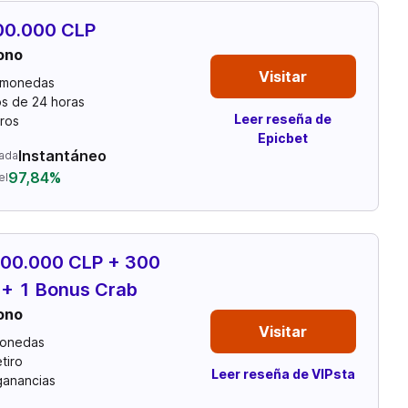
todos para retirar
Más de 10 métodos para
00.000 CLP
retirar
ono
ediatos desde su
Apuesta en +11.000
Visitar
tragamonedas
tomonedas
s de 24 horas
Leer reseña de
isitar
Visitar
bros
Epicbet
 de Jackpot City
Leer reseña de Rabona
Instantáneo
rada
asino
97,84%
el
00.000 CLP + 300
 + 1 Bonus Crab
ono
Visitar
monedas
tiro
Leer reseña de VIPsta
 ganancias