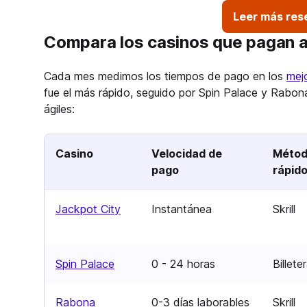
Leer más res
Compara los casinos que pagan al
Cada mes medimos los tiempos de pago en los
mejo
fue el más rápido, seguido por Spin Palace y Rabon
ágiles:
Casino
Velocidad de
Métod
pago
rápid
Jackpot City
Instantánea
Skrill
Spin Palace
0 - 24 horas
Billete
Rabona
0-3 días laborables
Skrill