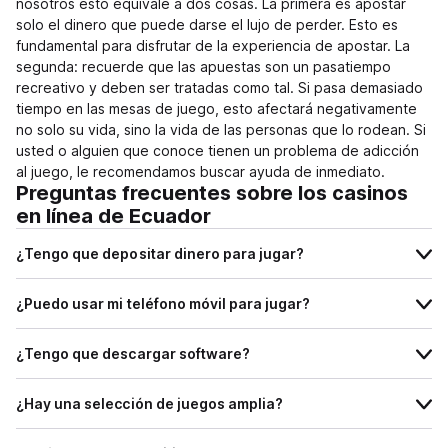
nosotros esto equivale a dos cosas. La primera es apostar
solo el dinero que puede darse el lujo de perder. Esto es
fundamental para disfrutar de la experiencia de apostar. La
segunda: recuerde que las apuestas son un pasatiempo
recreativo y deben ser tratadas como tal. Si pasa demasiado
tiempo en las mesas de juego, esto afectará negativamente
no solo su vida, sino la vida de las personas que lo rodean. Si
usted o alguien que conoce tienen un problema de adicción
al juego, le recomendamos buscar ayuda de inmediato.
Preguntas frecuentes sobre los casinos
en línea de Ecuador
¿Tengo que depositar dinero para jugar?
¿Puedo usar mi teléfono móvil para jugar?
¿Tengo que descargar software?
¿Hay una selección de juegos amplia?