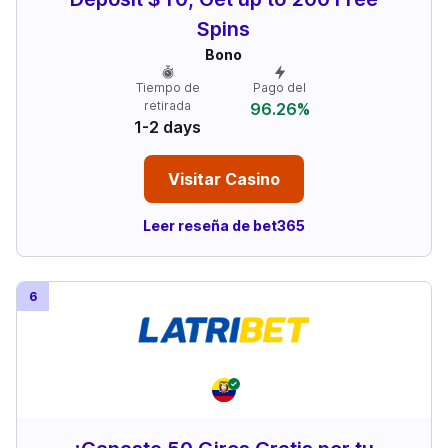
Spins
Bono
Tiempo de
Pago del
retirada
96.26%
1-2 days
Visitar Casino
Leer reseña de bet365
6