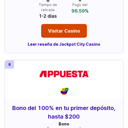
Tiempo de
Pago del
retirada
96.59%
1-2 días
Visitar Casino
Leer reseña de Jackpot City Casino
8
Bono del 100% en tu primer depósito,
hasta $200
Bono