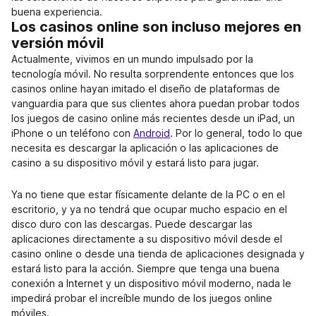
buena experiencia.
Los casinos online son incluso mejores en
versión móvil
Actualmente, vivimos en un mundo impulsado por la
tecnología móvil. No resulta sorprendente entonces que los
casinos online hayan imitado el diseño de plataformas de
vanguardia para que sus clientes ahora puedan probar todos
los juegos de casino online más recientes desde un iPad, un
iPhone o un teléfono con
Android
. Por lo general, todo lo que
necesita es descargar la aplicación o las aplicaciones de
casino a su dispositivo móvil y estará listo para jugar.
Ya no tiene que estar físicamente delante de la PC o en el
escritorio, y ya no tendrá que ocupar mucho espacio en el
disco duro con las descargas. Puede descargar las
aplicaciones directamente a su dispositivo móvil desde el
casino online o desde una tienda de aplicaciones designada y
estará listo para la acción. Siempre que tenga una buena
conexión a Internet y un dispositivo móvil moderno, nada le
impedirá probar el increíble mundo de los juegos online
móviles.