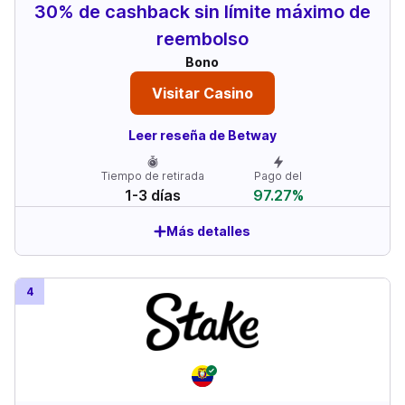
30% de cashback sin límite máximo de
reembolso
Bono
Visitar Casino
Leer reseña de Betway
Tiempo de retirada
Pago del
1-3 días
97.27%
Más detalles
Opciones de depósito
Gran selección de juegos
Amplia variedad de métodos de depósito
4
Chat en vivo
Visitar Casino