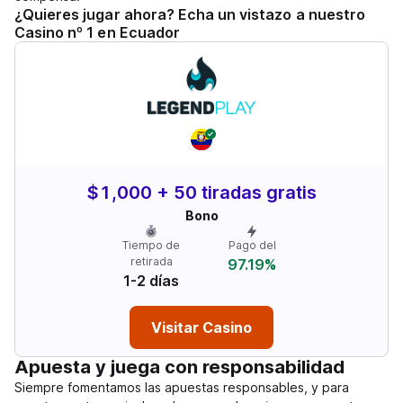
¿Quieres jugar ahora? Echa un vistazo a nuestro
Casino nº 1 en Ecuador
$1,000 + 50 tiradas gratis
Bono
Tiempo de
Pago del
retirada
97.19%
1-2 días
Visitar Casino
Apuesta y juega con responsabilidad
Siempre fomentamos las apuestas responsables, y para