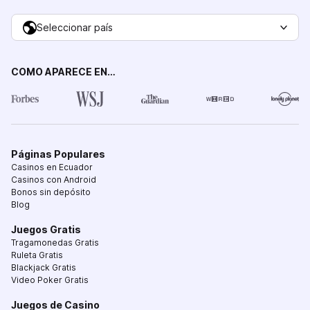
Seleccionar país
COMO APARECE EN…
Páginas Populares
Casinos en Ecuador
Casinos con Android
Bonos sin depósito
Blog
Juegos Gratis
Tragamonedas Gratis
Ruleta Gratis
Blackjack Gratis
Video Poker Gratis
Juegos de Casino