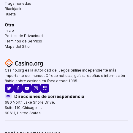
Tragamonedas
Blackjack
Ruleta
Otro
Inicio
Política de Privacidad
Terminos de Servicio
Mapa del Sitio
Casino.org es la autoridad de juegos online independiente más
importante del mundo. Ofrece noticias, guías, reseñas e información
fiable sobre casinos en línea desde 1995.
Direcciones de correspondencia
680 North Lake Shore Drive
,
Suite 110,
Chicago IL
,
60611
,
United States