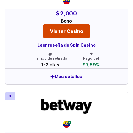
$2,000
Bono
Visitar Casino
Leer reseña de Spin Casino
Tiempo de retirada
Pago del
1-2 días
97,59%
Más detalles
Opciones de depósito
Más de 700 juegos de alta calidad
Variedad de métodos de depósito
3
Visitar Casino