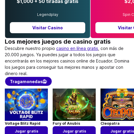
$1,000 + 50 tiradas gratis
$2,
Legendplay
Spin 
Visitar Casino
Visitar
Los mejores juegos de casino gratis
Descubre nuestro propio
casino en línea gratis
, con más de
20.000 juegos. Ya puedes jugar a todos los juegos que
encontrarás en los mejores casinos online de Ecuador. Domina
los juegos para conseguir tus mejores manos y apostar con
dinero real.
Tragamonedas
Voltage Blitz Rapid
Fury of Anubis
Cleopatra
Jugar gratis
Jugar gratis
Jugar gratis