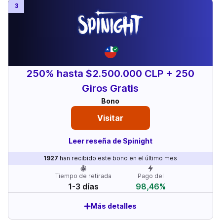
3
Programa VIP de 5 niveles
Visitar
250% hasta $2.500.000 CLP + 250
Giros Gratis
Bono
Visitar
Leer reseña de Spinight
1927
han recibido este bono en el último mes
Tiempo de retirada
Pago del
1-3 días
98,46%
Más detalles
Opciones de depósito
Participa en sorteos de $20.000.000