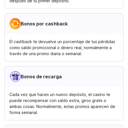
después de tu primer depósito.
Bonos por cashback
El cashback te devuelve un porcentaje de tus pérdidas
como saldo promocional o dinero real, normalmente a
través de una promo diaria o semanal.
Bonos de recarga
Cada vez que haces un nuevo depósito, el casino te
puede recompensar con saldo extra, giros gratis o
ambas cosas. Normalmente, estas promos aparecen de
forma semanal.