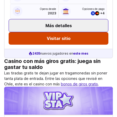
Opera desde
Opciones de pago
2023
+
4
Más detalles
Visitar sitio
2435
nuevos jugadores en
este mes
Casino con más giros gratis: juega sin
gastar tu saldo
Las tiradas gratis te dejan jugar en tragamonedas sin poner
tanta plata de entrada. Entre las opciones que revisé en
Chile, este es el casino con más
bonos de giros gratis
.
VIPsta Reseña completa
Puntuación global
4.3
/5
Bonos
4
/5
Juegos
4.2
/5
Seguridad
3.2
/5