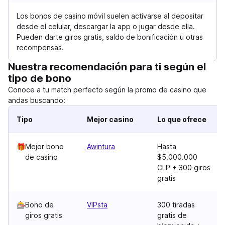
Los bonos de casino móvil suelen activarse al depositar
desde el celular, descargar la app o jugar desde ella.
Pueden darte giros gratis, saldo de bonificación u otras
recompensas.
Nuestra recomendación para ti según el
tipo de bono
Conoce a tu match perfecto según la promo de casino que
andas buscando:
Tipo
Mejor casino
Lo que ofrece
🎁
Mejor bono
Awintura
Hasta
de casino
$5.000.000
CLP + 300 giros
gratis
🎰
Bono de
VIPsta
300 tiradas
giros gratis
gratis de