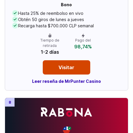
Bono
Hasta 25% de reembolso en vivo
Obtén 50 giros de lunes a jueves
Recarga hasta $700.000 CLP semanal
Tiempo de
Pago del
retirada
98,74%
1-2 días
Visitar
Leer reseña de MrPunter Casino
8