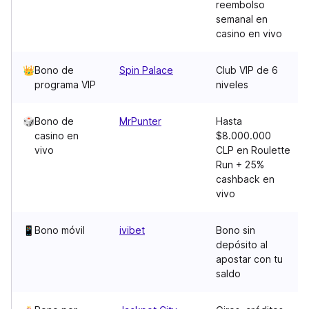
reembolso
semanal en
casino en vivo
👑
Bono de
Spin Palace
Club VIP de 6
programa VIP
niveles
🎲
Bono de
MrPunter
Hasta
casino en
$8.000.000
vivo
CLP en Roulette
Run + 25%
cashback en
vivo
📱
Bono móvil
ivibet
Bono sin
depósito al
apostar con tu
saldo