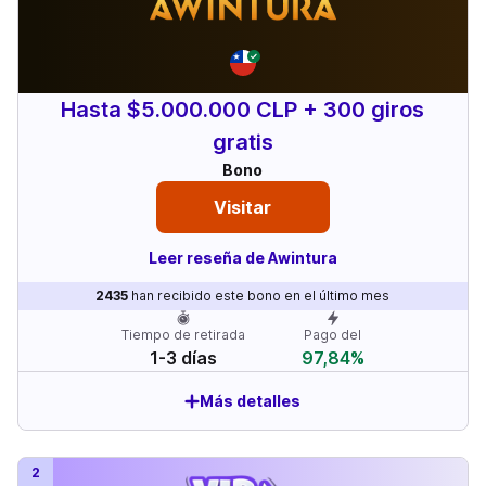
Hasta $5.000.000 CLP + 300 giros
gratis
Bono
Visitar
Leer reseña de Awintura
2435
han recibido este bono en el último mes
Tiempo de retirada
Pago del
1-3 días
97,84%
Más detalles
Opciones de depósito
Bono de 50 giros semanales
Club VIP de siete niveles
2
Cashback hasta 10%