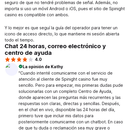
seguro de que no tendré problemas de señal. Además, no
importa si uso un móvil Android o iOS, pues el sitio de Spinight
casino es compatible con ambos.
Y lo mejor es que seguí la guía del operador para tener un
icono de acceso directo, lo que mantiene mi sesión abierta
todo el tiempo.
Chat 24 horas, correo electrónico y
centro de ayuda
4.0
La opinión de Kathy
"Cuando intenté comunicarme con el servicio de
atención al cliente de Spinight casino fue muy
sencillo. Pero para empezar, mis primeras dudas pude
solucionarlas con un completo Centro de Ayuda,
donde aparecen las preguntas más recurrentes y las
respuestas son claras, directas y sencillas. Después,
en el chat en vivo, disponible las 24 horas del día,
primero tuve que incluir mis datos para
posteriormente comunicarme con un chatbot. En caso
de que tu duda o reclamación sea muy grave o