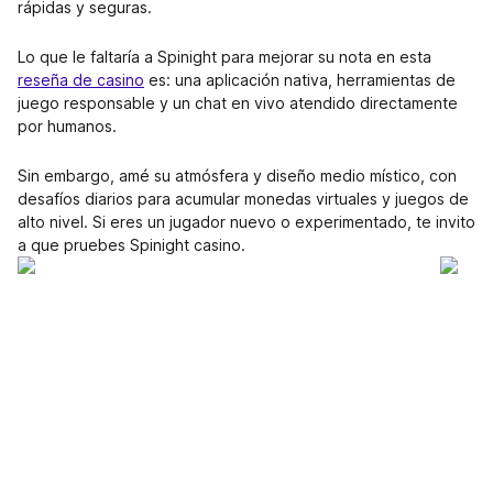
rápidas y seguras.
Lo que le faltaría a Spinight para mejorar su nota en esta
reseña de casino
es: una aplicación nativa, herramientas de
juego responsable y un chat en vivo atendido directamente
por humanos.
Sin embargo, amé su atmósfera y diseño medio místico, con
desafíos diarios para acumular monedas virtuales y juegos de
alto nivel. Si eres un jugador nuevo o experimentado, te invito
a que pruebes Spinight casino.