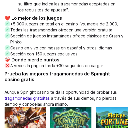
su filtro que indica las tragamonedas aceptadas en
los requisitos de apuesta".
❤️ Lo mejor de los juegos
+5.000 juegos en total en el casino (vs. media de 2.000)
Todas las tragamonedas ofrecen una versión gratuita
Sección de juegos instantáneos ofrece clásicos de Crash y
Plinko
Casino en vivo con mesas en español y otros idiomas
Sección con 150 juegos exclusivos
❤️‍🩹 Donde pierde puntos
A veces la página tarda +30 segundos en cargar
Prueba las mejores tragamonedas de Spinight
casino gratis
Aunque Spinight casino te da la oportunidad de probar sus
tragamonedas gratuitas
a través de sus demos, no pierdas
tiempo y conócelas ahora mismo.