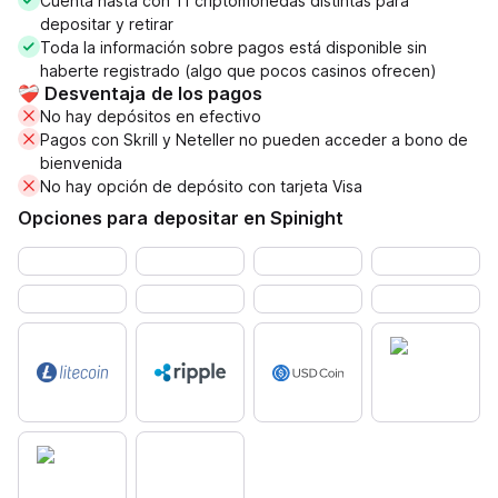
Cuenta hasta con 11 criptomonedas distintas para
depositar y retirar
Toda la información sobre pagos está disponible sin
haberte registrado (algo que pocos casinos ofrecen)
❤️‍🩹 Desventaja de los pagos
No hay depósitos en efectivo
Pagos con Skrill y Neteller no pueden acceder a bono de
bienvenida
No hay opción de depósito con tarjeta Visa
Opciones para depositar en Spinight