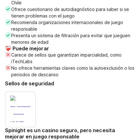
Chile
Ofrece cuestionario de autodiagnóstico para saber si se
tienen problemas con el juego
Recomienda organizaciones internacionales de juego
responsable
Presenta un sistema de filtración para evitar que jueguen
menores de edad
❤️‍🩹 Puede mejorar
Carece de sellos que garantizan imparcialidad, como
iTechLabs
No ofrece herramientas claves como la autoexclusión o los
periodos de descanso
Sellos de seguridad
Spinight es un casino seguro, pero necesita
mejorar en juego responsable