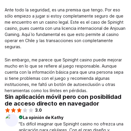
Ante todo la seguridad, es una premisa que tengo. Por eso
sólo empiezo a jugar si estoy completamente seguro de que
me encuentro en un casino legal. Este es el caso de Spinight
casino, pues cuenta con una licencia internacional de Anjouan
Gaming. Aquí lo fundamental es que esto permite al casino
operar en Chile y las transacciones son completamente
seguras.
Sin embargo, me parece que Spinight casino puede mejorar
mucho en lo que se refiere al juego responsable. Aunque
cuenta con la información básica para que una persona sepa
si tiene problemas con el juego y recomienda algunas
instituciones, me faltó un botón de autoexclusión u otras
herramientas como los límites en pérdidas.
Sin aplicación móvil pero con posibilidad
de acceso directo en navegador
3.0
La opinión de Kathy
"Es difícil imaginar que Spinight casino no ofrezca una
aplicación para celulares. Con el gran diseño y