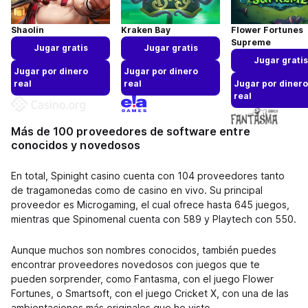
Shaolin
Kraken Bay
Flower Fortunes
Supreme
Jugar gratis
Jugar gratis
Jugar gratis
Jugar por dinero
Jugar por dinero
real
real
Jugar por dinero
real
Más de 100 proveedores de software entre
conocidos y novedosos
En total, Spinight casino cuenta con 104 proveedores tanto
de tragamonedas como de casino en vivo. Su principal
proveedor es Microgaming, el cual ofrece hasta 645 juegos,
mientras que Spinomenal cuenta con 589 y Playtech con 550.
Aunque muchos son nombres conocidos, también puedes
encontrar proveedores novedosos con juegos que te
pueden sorprender, como Fantasma, con el juego
Flower
Fortunes
, o Smartsoft, con el juego
Cricket X
, con una de las
ambientaciones más originales que he visto.