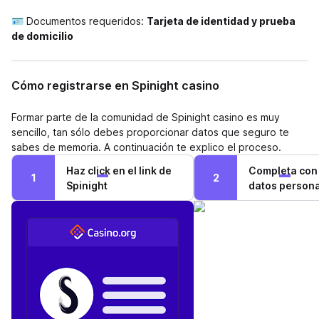
🪪 Documentos requeridos:
Tarjeta de identidad y prueba
de domicilio
Cómo registrarse en Spinight casino
Formar parte de la comunidad de Spinight casino es muy
sencillo, tan sólo debes proporcionar datos que seguro te
sabes de memoria. A continuación te explico el proceso.
Haz click en el link de
Completa con
1
2
Spinight
datos person