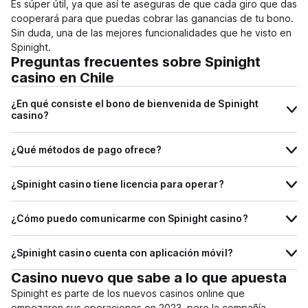
Es súper útil, ya que así te aseguras de que cada giro que das
cooperará para que puedas cobrar las ganancias de tu bono.
Sin duda, una de las mejores funcionalidades que he visto en
Spinight.
Preguntas frecuentes sobre Spinight
casino en Chile
¿En qué consiste el bono de bienvenida de Spinight
casino?
¿Qué métodos de pago ofrece?
¿Spinight casino tiene licencia para operar?
¿Cómo puedo comunicarme con Spinight casino?
¿Spinight casino cuenta con aplicación móvil?
Casino nuevo que sabe a lo que apuesta
Spinight es parte de los nuevos casinos online que
empezaron sus operaciones en 2023, pero la compañía