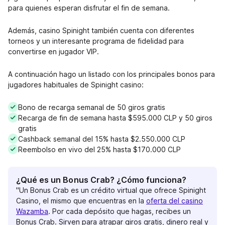
para quienes esperan disfrutar el fin de semana.
Además, casino Spinight también cuenta con diferentes
torneos y un interesante programa de fidelidad para
convertirse en jugador VIP.
A continuación hago un listado con los principales bonos para
jugadores habituales de Spinight casino:
Bono de recarga semanal de 50 giros gratis
Recarga de fin de semana hasta $595.000 CLP y 50 giros
gratis
Cashback semanal del 15% hasta $2.550.000 CLP
Reembolso en vivo del 25% hasta $170.000 CLP
¿Qué es un Bonus Crab? ¿Cómo funciona?
"Un Bonus Crab es un crédito virtual que ofrece Spinight
Casino, el mismo que encuentras en la
oferta del casino
Wazamba
. Por cada depósito que hagas, recibes un
Bonus Crab. Sirven para atrapar giros gratis, dinero real y