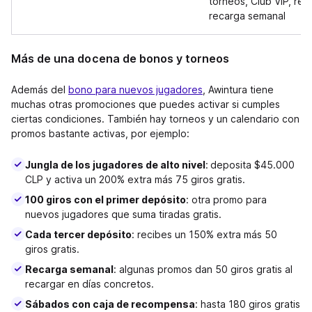
torneos, Club VIP, re
recarga semanal
Más de una docena de bonos y torneos
Además del
bono para nuevos jugadores
, Awintura tiene
muchas otras promociones que puedes activar si cumples
ciertas condiciones. También hay torneos y un calendario con
promos bastante activas, por ejemplo:
Jungla de los jugadores de alto nivel
:
deposita $45.000
CLP y activa un 200% extra más 75 giros gratis.
100 giros con el primer depósito
: otra promo para
nuevos jugadores que suma tiradas gratis.
Cada tercer depósito
: recibes un 150% extra más 50
giros gratis.
Recarga semanal
: algunas promos dan 50 giros gratis al
recargar en días concretos.
Sábados con caja de recompensa
: hasta 180 giros gratis