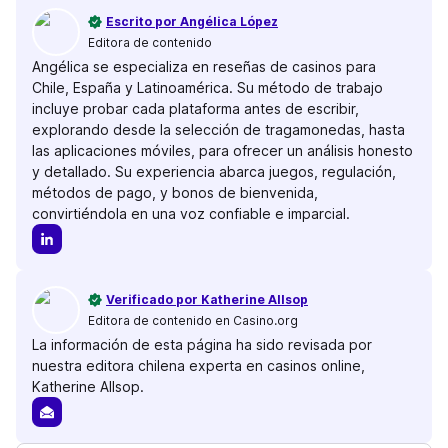
Escrito por Angélica López
Editora de contenido
Angélica se especializa en reseñas de casinos para
Chile, España y Latinoamérica. Su método de trabajo
incluye probar cada plataforma antes de escribir,
explorando desde la selección de tragamonedas, hasta
las aplicaciones móviles, para ofrecer un análisis honesto
y detallado. Su experiencia abarca juegos, regulación,
métodos de pago, y bonos de bienvenida,
convirtiéndola en una voz confiable e imparcial.
Verificado por Katherine Allsop
Editora de contenido en Casino.org
La información de esta página ha sido revisada por
nuestra editora chilena experta en casinos online,
Katherine Allsop.