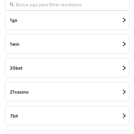
1go
1win
20bet
21casino
7bit