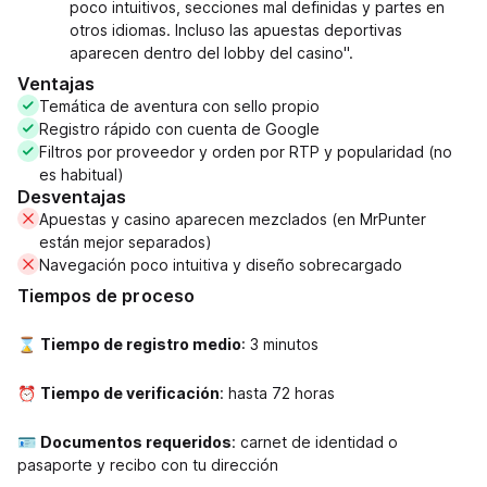
poco intuitivos, secciones mal definidas y partes en
otros idiomas. Incluso las apuestas deportivas
aparecen dentro del lobby del casino".
Ventajas
Temática de aventura con sello propio
Registro rápido con cuenta de Google
Filtros por proveedor y orden por RTP y popularidad (no
es habitual)
Desventajas
Apuestas y casino aparecen mezclados (en MrPunter
están mejor separados)
Navegación poco intuitiva y diseño sobrecargado
Tiempos de proceso
⌛
Tiempo de registro medio
: 3 minutos
⏰
Tiempo de verificación
: hasta 72 horas
🪪
Documentos requeridos
: carnet de identidad o
pasaporte y recibo con tu dirección