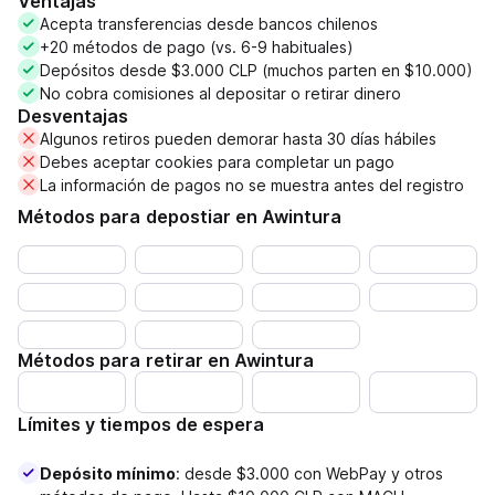
Ventajas
Acepta transferencias desde bancos chilenos
+20 métodos de pago (vs. 6-9 habituales)
Depósitos desde $3.000 CLP (muchos parten en $10.000)
No cobra comisiones al depositar o retirar dinero
Desventajas
Algunos retiros pueden demorar hasta 30 días hábiles
Debes aceptar cookies para completar un pago
La información de pagos no se muestra antes del registro
Métodos para depostiar en Awintura
Métodos para retirar en Awintura
Límites y tiempos de espera
Depósito mínimo
: desde $3.000 con WebPay y otros