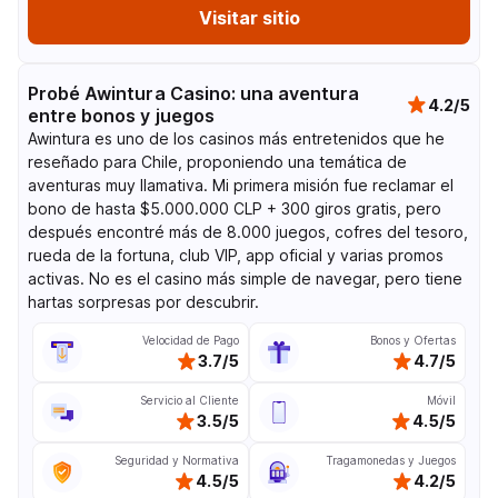
Visitar sitio
Probé Awintura Casino: una aventura
4.2/5
entre bonos y juegos
Awintura es uno de los casinos más entretenidos que he
reseñado para Chile, proponiendo una temática de
aventuras muy llamativa. Mi primera misión fue reclamar el
bono de hasta $5.000.000 CLP + 300 giros gratis, pero
después encontré más de 8.000 juegos, cofres del tesoro,
rueda de la fortuna, club VIP, app oficial y varias promos
activas. No es el casino más simple de navegar, pero tiene
hartas sorpresas por descubrir.
Velocidad de Pago
Bonos y Ofertas
3.7/5
4.7/5
Servicio al Cliente
Móvil
3.5/5
4.5/5
Seguridad y Normativa
Tragamonedas y Juegos
4.5/5
4.2/5