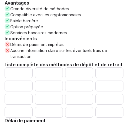
Avantages
Grande diversité de méthodes
Compatible avec les cryptomonnaies
Faible barrière
Option prépayée
Services bancaires modernes
Inconvénients
Délais de paiement imprécis
Aucune information claire sur les éventuels frais de
transaction.
Liste complète des méthodes de dépôt et de retrait
Délai de paiement