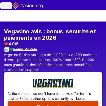
Vegasino avis : bonus, sécurité et
paiements en 2026
4.0/5
Raguia Mostafa
Vegasino Casino offre plus de 11 000 jeux et 700 tables en
direct. Il propose un bonus de 100 % jusqu’à 500 € + 200
tours gratuits et des méthodes de paiement sécurisées,
classiques et cryptées.
At the moment, we don’t have an active offer for this
casino. Explore other options currently available.