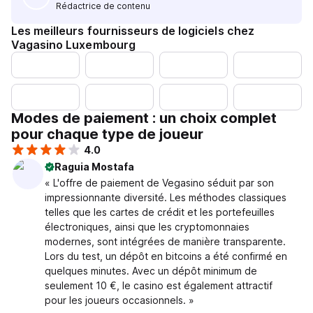
Rédactrice de contenu
Les meilleurs fournisseurs de logiciels chez
Vagasino Luxembourg
Modes de paiement : un choix complet
pour chaque type de joueur
4.0
Raguia Mostafa
«
L'offre de paiement de Vegasino séduit par son
impressionnante diversité. Les méthodes classiques
telles que les cartes de crédit et les portefeuilles
électroniques, ainsi que les cryptomonnaies
modernes, sont intégrées de manière transparente.
Lors du test, un dépôt en bitcoins a été confirmé en
quelques minutes. Avec un dépôt minimum de
seulement 10 €, le casino est également attractif
pour les joueurs occasionnels.
»