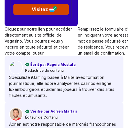
Cliquez sur notre lien pour accéder
Remplissez le formulaire d’
directement au site officiel de
en indiquant votre adresse
Vegasino. Vous pourrez vous y
mot de passe sécurisé et 
inscrire en toute sécurité et créer
de résidence. Vous recev
votre compte joueur.
un email de confirmation.
Écrit par Raguia Mostafa
Rédactrice de contenu
Spécialiste iGaming basée à Malte avec formation
journalistique, elle adore analyser les casinos en ligne
luxembourgeois et aider les joueurs à trouver des sites
fiables et amusants.
Vérifié par Adrien Marlair
Éditeur de Contenu
Adrien est notre responsable de marchés francophones