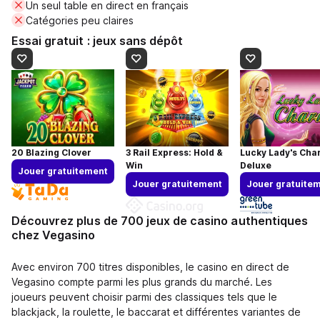
Un seul table en direct en français
Catégories peu claires
Essai gratuit : jeux sans dépôt
20 Blazing Clover
3 Rail Express: Hold &
Lucky Lady's Cha
Win
Deluxe
Jouer gratuitement
Jouer gratuitement
Jouer gratuite
Découvrez plus de 700 jeux de casino authentiques
chez Vegasino
Avec environ 700 titres disponibles, le casino en direct de
Vegasino compte parmi les plus grands du marché. Les
joueurs peuvent choisir parmi des classiques tels que le
blackjack, la roulette, le baccarat et différentes variantes de