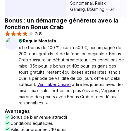
Spinomenal, Relax
Gaming, BGaming + 64
Bonus : un démarrage généreux avec la
fonction Bonus Crab
3.8
Raguia Mostafa
« Le bonus de 100 % jusqu'à 500 €, accompagné de
200 tours gratuits et de la fonction originale « Bonus
Crab » assure un début prometteur. Les conditions de
mise, 35x pour le bonus et 40x pour les gains des
tours gratuits, restent équilibrées et réalistes, tandis
que la période de validité de dix jours offre un délai
suffisant.
Winmaker Casino
attire les joueurs avec des
mises maximales nettement plus élevées ; Vegasino
marque des points avec Bonus Crab et des délais
raisonnables. »
Avantages
Bonus de bienvenue attractif
Conditions équitables
Validité appropriée : 10 jours