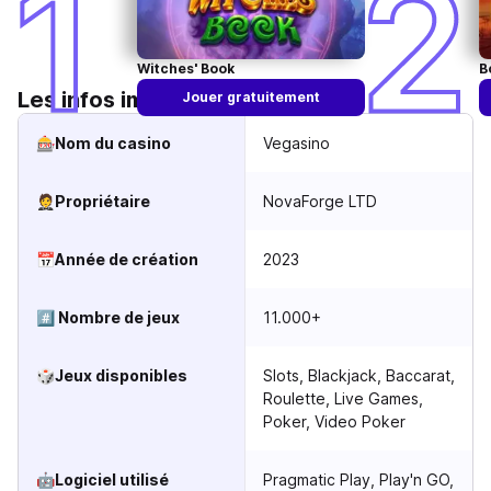
Witches' Book
B
Les infos importantes
Jouer gratuitement
🎰
Nom du casino
Vegasino
🤵
Propriétaire
NovaForge LTD
📅
Année de création
2023
#️⃣ Nombre de jeux
11.000+
🎲
Jeux disponibles
Slots, Blackjack, Baccarat,
Roulette, Live Games,
Poker, Video Poker
🤖
Logiciel utilisé
Pragmatic Play, Play'n GO,