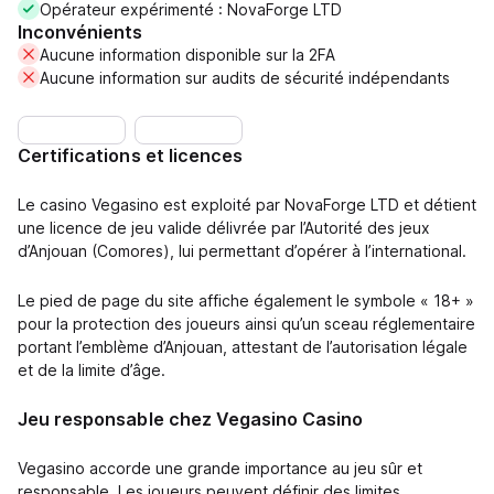
Opérateur expérimenté : NovaForge LTD
Inconvénients
Aucune information disponible sur la 2FA
Aucune information sur audits de sécurité indépendants
Certifications et licences
Le casino Vegasino est exploité par NovaForge LTD et détient
une licence de jeu valide délivrée par l’Autorité des jeux
d’Anjouan (Comores), lui permettant d’opérer à l’international.
Le pied de page du site affiche également le symbole « 18+ »
pour la protection des joueurs ainsi qu’un sceau réglementaire
portant l’emblème d’Anjouan, attestant de l’autorisation légale
et de la limite d’âge.
Jeu responsable chez Vegasino Casino
Vegasino accorde une grande importance au jeu sûr et
responsable. Les joueurs peuvent définir des limites