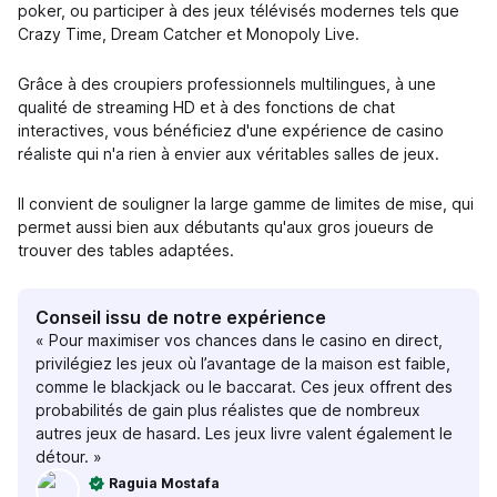
poker, ou participer à des jeux télévisés modernes tels que
Crazy Time, Dream Catcher et Monopoly Live.
Grâce à des croupiers professionnels multilingues, à une
qualité de streaming HD et à des fonctions de chat
interactives, vous bénéficiez d'une expérience de casino
réaliste qui n'a rien à envier aux véritables salles de jeux.
Il convient de souligner la large gamme de limites de mise, qui
permet aussi bien aux débutants qu'aux gros joueurs de
trouver des tables adaptées.
Conseil issu de notre expérience
« Pour maximiser vos chances dans le casino en direct,
privilégiez les jeux où l’avantage de la maison est faible,
comme le blackjack ou le baccarat. Ces jeux offrent des
probabilités de gain plus réalistes que de nombreux
autres jeux de hasard. Les jeux livre valent également le
détour. »
Raguia Mostafa