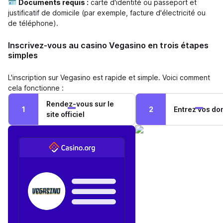
🪪
Documents requis :
carte d'identité ou passeport et
justificatif de domicile (par exemple, facture d'électricité ou
de téléphone).
Inscrivez-vous au casino Vegasino en trois étapes
simples
L'inscription sur Vegasino est rapide et simple. Voici comment
cela fonctionne :
Rendez-vous sur le
1
2
Entrez vos d
site officiel