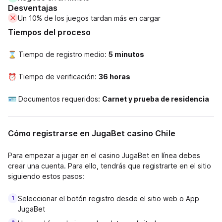
Desventajas
Un 10% de los juegos tardan más en cargar
Tiempos del proceso
⌛ Tiempo de registro medio:
5 minutos
⏰ Tiempo de verificación:
36 horas
🪪 Documentos requeridos:
Carnet y prueba de residencia
Cómo registrarse en JugaBet casino Chile
Para empezar a jugar en el casino JugaBet en línea debes
crear una cuenta. Para ello, tendrás que registrarte en el sitio
siguiendo estos pasos:
Seleccionar el botón registro desde el sitio web o App
1
JugaBet