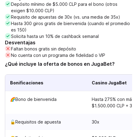
Depósito mínimo de $5.000 CLP para el bono (otros
exigen $10.000 CLP)
Requisito de apuestas de 30x (vs. una media de 35x)
Hasta 300 giros gratis de bienvenida (cuando el promedio
es 150)
Solicita hasta un 10% de cashback semanal
Desventajas
Faltan bonos gratis sin depósito
No cuenta con un programa de fidelidad o VIP
¿Qué incluye la oferta de bonos en JugaBet?
Bonificaciones
Casino JugaBet
🌈
Bono de bienvenida
Hasta 275% con máxi
$1.500.000 CLP + 300 
🔓
Requisitos de apuesta
30x