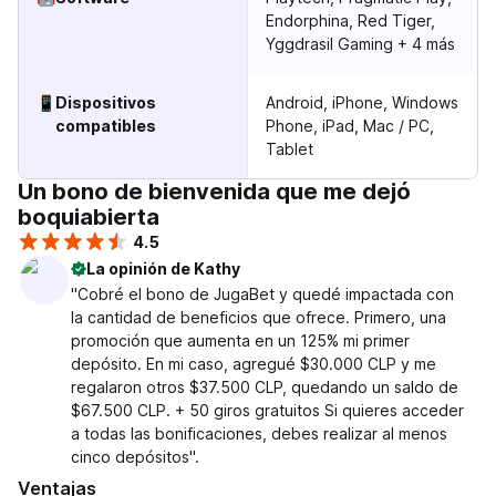
Endorphina, Red Tiger,
Yggdrasil Gaming + 4 más
📱
Dispositivos
Android, iPhone, Windows
compatibles
Phone, iPad, Mac / PC,
Tablet
Un bono de bienvenida que me dejó
boquiabierta
4.5
La opinión de Kathy
"Cobré el bono de JugaBet y quedé impactada con
la cantidad de beneficios que ofrece. Primero, una
promoción que aumenta en un 125% mi primer
depósito. En mi caso, agregué $30.000 CLP y me
regalaron otros $37.500 CLP, quedando un saldo de
$67.500 CLP. + 50 giros gratuitos Si quieres acceder
a todas las bonificaciones, debes realizar al menos
cinco depósitos".
Ventajas