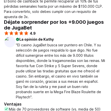
El bono de cashback te permite recuperar un 10% de tus
pérdidas semanales hasta por un máximo de $150.000 CLP.
Para convertirlo, solo debes cumplir con un requisito de
apuesta de 3x.
Déjate sorprender por los +9.000 juegos
de JugaBet
4.9
La opinión de Kathy
"El casino JugaBet busca ser puntero en Chile. Y su
selección de juegos respalda lo que digo. No fue
difícil sumergirse entre los más de 9.000 títulos
disponibles, donde la tragamonedas son las reinas. Mi
favorita fue Coin Strike y 5 Super Sevens, donde
pude utilizar las tiradas gratuitas que me ofreció el
casino. Sin embargo, el casino en vivo también se
ganó mi corazón, gracias a sus mesas en español.
Soy fan de la ruleta y me pasé un buen rato
probando suerte en la Mega Fire Blaze Roulette de
Playtech".
Ventajas
Más de 70 proveedores de software (vs. media de 50)