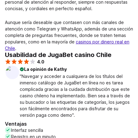
personal de atención al responder, siempre con respuestas
concisas, y cordiales en perfecto español.
Aunque sería deseable que contasen con más canales de
atención como Telegram y WhatsApp, además de una sección
completa de preguntas frecuentes, donde se traten temas
populares, como en la mayoría de
casinos por dinero real en
Chile
.
Usabilidad de JugaBet casino Chile
4.0
La opinión de Kathy
"Navegar y acceder a cualquiera de los títulos del
inmenso catálogo de JugaBet en línea no es tarea
complicada gracias a la cuidada distribución que este
casino chileno ha implementado. Bien sea a través de
su buscador o las etiquetas de categorías, los juegos
son fácilmente encontrados para disfrutar de su
versión paga como demo".
Ventajas
Interfaz sencilla
Registro en un minuto