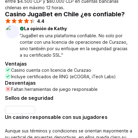
entre $4.500 CLP y $80.000 CLP en cuentas bancarias
chilenas en máximo 12 horas.
Casino JugaBet en Chile ¿es confiable?
4.4
La opinión de Kathy
"JugaBet es una plataforma confiable. No solo por
contar con una licencia de operaciones de Curazao,
sino también por su enfoque en la seguridad gracias
a su certificado SSL."
Ventajas
Casino cuenta con licencia de Curazao
Incluye certificados de RNG (eCOGRA, iTech Labs)
Desventajas
Faltan herramientas de juego responsable
Sellos de seguridad
Un casino responsable con sus jugadores
Aunque sus términos y condiciones se orientan mayormente a
su vertical de apuestas deportivas, en ellos queda claro su