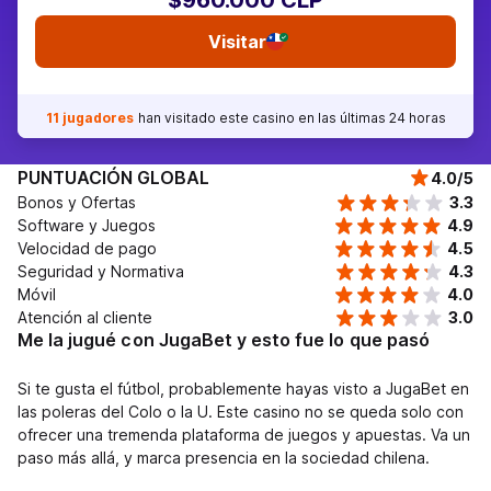
$960.000 CLP
Visitar
11 jugadores
han visitado este casino en las últimas 24 horas
PUNTUACIÓN GLOBAL
4.0/5
Bonos y Ofertas
3.3
Software y Juegos
4.9
Velocidad de pago
4.5
Seguridad y Normativa
4.3
Móvil
4.0
Atención al cliente
3.0
Me la jugué con JugaBet y esto fue lo que pasó
Si te gusta el fútbol, probablemente hayas visto a JugaBet en
las poleras del Colo o la U. Este casino no se queda solo con
ofrecer una tremenda plataforma de juegos y apuestas. Va un
paso más allá, y marca presencia en la sociedad chilena.