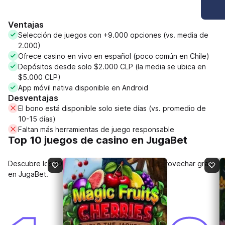
Ventajas
Selección de juegos con +9.000 opciones (vs. media de
2.000)
Ofrece casino en vivo en español (poco común en Chile)
Depósitos desde solo $2.000 CLP (la media se ubica en
$5.000 CLP)
App móvil nativa disponible en Android
Desventajas
El bono está disponible solo siete días (vs. promedio de
10-15 días)
Faltan más herramientas de juego responsable
Top 10 juegos de casino en JugaBet
Descubre los 10 juegos más populares para aprovechar gratis
en JugaBet.