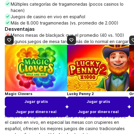
Múltiples categorías de tragamonedas (pocos casinos lo
hacen)
Juegos de casino en vivo en español
Más de 8.000 tragamonedas (vs. promedio de 2.000)
Desventajas
Menos mesas de blackjack que el promedio (40 vs. 100)
Algunos juegos de mesa tardan más de lo normal en cargar
Disfruta estos juegos gratis en JugaBet
Magic Clovers
Lucky Penny 2
Gr
Jugar gratis
Jugar gratis
Casino en vivo de JugaBet en línea
Jugar por dinero real
Jugar por dinero real
Aunque las tragamonedas son las protagonistas de JugaBet,
el casino en vivo, en especial las mesas con crupieres en
español, ofrecen los mejores juegos de casino tradicionales