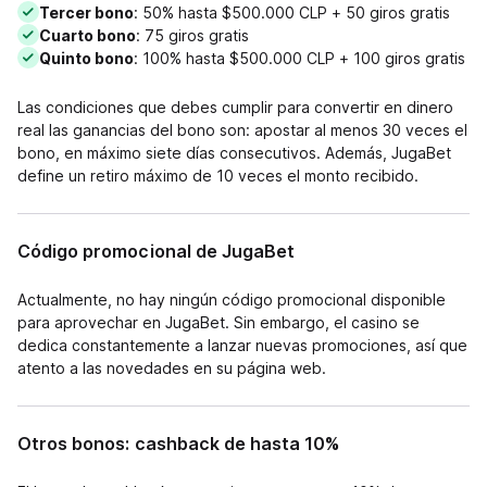
Tercer bono
: 50% hasta $500.000 CLP + 50 giros gratis
Cuarto bono
: 75 giros gratis
Quinto bono
: 100% hasta $500.000 CLP + 100 giros gratis
Las condiciones que debes cumplir para convertir en dinero
real las ganancias del bono son: apostar al menos 30 veces el
bono, en máximo siete días consecutivos. Además, JugaBet
define un retiro máximo de 10 veces el monto recibido.
Código promocional de JugaBet
Actualmente, no hay ningún código promocional disponible
para aprovechar en JugaBet. Sin embargo, el casino se
dedica constantemente a lanzar nuevas promociones, así que
atento a las novedades en su página web.
Otros bonos: cashback de hasta 10%