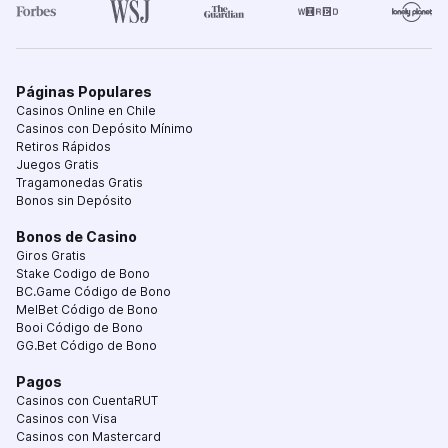
Páginas Populares
Casinos Online en Chile
Casinos con Depósito Mínimo
Retiros Rápidos
Juegos Gratis
Tragamonedas Gratis
Bonos sin Depósito
Bonos de Casino
Giros Gratis
Stake Codigo de Bono
BC.Game Código de Bono
MelBet Código de Bono
Booi Código de Bono
GG.Bet Código de Bono
Pagos
Casinos con CuentaRUT
Casinos con Visa
Casinos con Mastercard