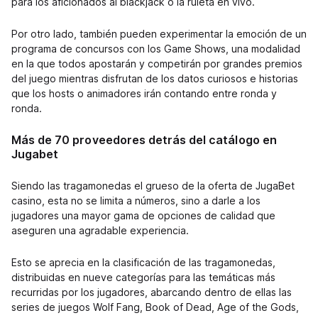
para los aficionados al blackjack o la ruleta en vivo.
Por otro lado, también pueden experimentar la emoción de un
programa de concursos con los
Game Shows
, una modalidad
en la que todos apostarán y competirán por grandes premios
del juego mientras disfrutan de los datos curiosos e historias
que los hosts o animadores irán contando entre ronda y
ronda.
Más de 70 proveedores detrás del catálogo en
Jugabet
Siendo las tragamonedas el grueso de la oferta de JugaBet
casino, esta no se limita a números, sino a darle a los
jugadores una mayor gama de opciones de calidad que
aseguren una agradable experiencia.
Esto se aprecia en la clasificación de las tragamonedas,
distribuidas en nueve categorías para las temáticas más
recurridas por los jugadores, abarcando dentro de ellas las
series de juegos Wolf Fang, Book of Dead, Age of the Gods,