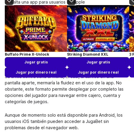
Falta una app para usuarios de Apple
Juega en JugaBet desde tu querido celular
Buffalo Prime X-Unlock
Striking Diamond XXL
3 
Jugar gratis
Jugar gratis
Lo que debes saber de la app Jugabet
Jugar por dinero real
Jugar por dinero real
Su única contra sería el menú, el cual, al abrirse en una
pantalla aparte, mermaría la fluidez en el uso de la app. No
obstante, este formato permite desplegar por completo las
opciones del jugador para navegar entre cajero, cuenta y
categorías de juegos.
Aunque de momento solo está disponible para Android, los
usuarios iOS también pueden acceder a JugaBet sin
problemas desde el navegador web.