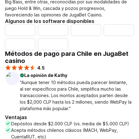
Big Bass, entre otras, reconocidas por sus modalidades de
juego Hold & Win, cascada y pozos progresivos,
favoreciendo las opiniones de JugaBet Casino.
Algunos de los software disponibles
Métodos de pago para Chile en JugaBet
casino
4.5
La opinión de Kathy
"Aunque tener 10 métodos pueda parecer limitante,
al ser específicos para Chile, simplifica mucho las
transacciones. Los montos aceptados parten desde
los $2,000 CLP hasta los 2 millones, siendo WebPay la
plataforma más popular."
Ventajas
Depósitos desde $2.000 CLP (vs. media de $5.000 CLP)
Acepta métodos chilenos clásicos (MACH, WebPay,
CuentaRUT, etc)