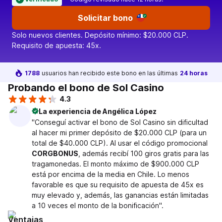
Solicitar bono
Solo nuevos clientes. Depósito mínimo: $20.000 CLP.
Requisito de apuesta: 45x.
1788
usuarios han recibido este bono en las últimas
24 horas
Probando el bono de Sol Casino
4.3
La experiencia de Angélica López
"Conseguí activar el bono de Sol Casino sin dificultad
al hacer mi primer depósito de $20.000 CLP (para un
total de $40.000 CLP). Al usar el código promocional
CORGBONUS
, además recibí 100 giros gratis para las
tragamonedas. El monto máximo de $900.000 CLP
está por encima de la media en Chile. Lo menos
favorable es que su requisito de apuesta de 45x es
muy elevado y, además, las ganancias están limitadas
a 10 veces el monto de la bonificación".
Ventajas