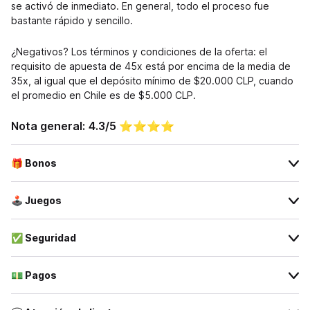
se activó de inmediato. En general, todo el proceso fue
bastante rápido y sencillo.
¿Negativos? Los términos y condiciones de la oferta: el
requisito de apuesta de 45x está por encima de la media de
35x, al igual que el depósito mínimo de $20.000 CLP, cuando
el promedio en Chile es de $5.000 CLP.
Nota general: 4.3/5 ⭐️⭐️⭐️⭐️
🎁 Bonos
🕹️ Juegos
✅ Seguridad
💵 Pagos