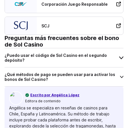
Corporación Juego Responsable
SCJ
Preguntas más frecuentes sobre el bono
de Sol Casino
¿Puedo usar el código de Sol Casino en el segundo
depósito?
¿Qué métodos de pago se pueden usar para activar los
bonos de Sol Casino?
Escrito por Angélica López
Editora de contenido
Angélica se especializa en reseñas de casinos para
Chile, España y Latinoamérica. Su método de trabajo
incluye probar cada plataforma antes de escribir,
explorando desde la selección de tragamonedas, hasta