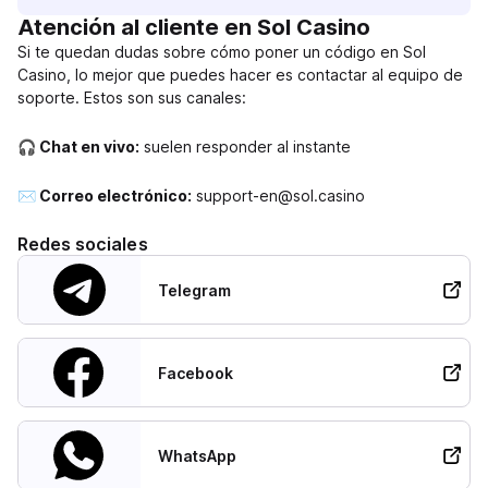
Atención al cliente en Sol Casino
Si te quedan dudas sobre cómo poner un código en Sol
Casino, lo mejor que puedes hacer es contactar al equipo de
soporte. Estos son sus canales:
🎧 Chat en vivo:
suelen responder al instante
✉️ Correo electrónico:
support-en@sol.casino
Redes sociales
Telegram
Facebook
WhatsApp