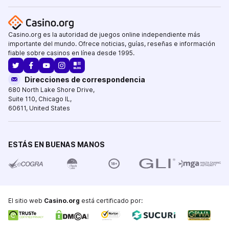
Casino.org es la autoridad de juegos online independiente más
importante del mundo. Ofrece noticias, guías, reseñas e información
fiable sobre casinos en línea desde 1995.
Direcciones de correspondencia
680 North Lake Shore Drive
,
Suite 110,
Chicago IL
,
60611
,
United States
ESTÁS EN BUENAS MANOS
El sitio web
Casino.org
está certificado por: