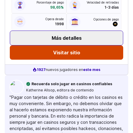
Porcentaje de pago
Velocidad de retiradas
98,65%
1-3 días
Opera desde
Opciones de pago
1998
Más detalles
Visitar sitio
1927
nuevos jugadores en
este mes
Recuerda solo jugar en casinos confiables
Katherine Allsop, editora de contenido
"Pagar con tarjetas de débito o crédito en los casinos es
muy conveniente. Sin embargo, no debemos olvidar que
al hacerlo estamos exponiendo nuestra información
personal y bancaria. En esto radica la importancia de
siempre jugar en casinos seguros y con transacciones
encriptadas, así evitamos posibles hackeos, clonaciones,