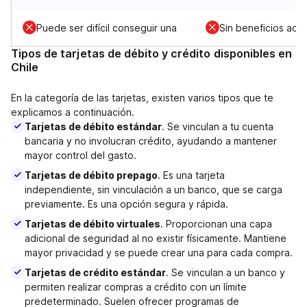
Puede ser difícil conseguir una
Sin beneficios adic
Tipos de tarjetas de débito y crédito disponibles en
Chile
En la categoría de las tarjetas, existen varios tipos que te
explicamos a continuación.
Tarjetas de débito estándar
. Se vinculan a tu cuenta
bancaria y no involucran crédito, ayudando a mantener
mayor control del gasto.
Tarjetas de débito prepago
. Es una tarjeta
independiente, sin vinculación a un banco, que se carga
previamente. Es una opción segura y rápida.
Tarjetas de débito virtuales
. Proporcionan una capa
adicional de seguridad al no existir físicamente. Mantiene
mayor privacidad y se puede crear una para cada compra.
Tarjetas de crédito estándar
. Se vinculan a un banco y
permiten realizar compras a crédito con un límite
predeterminado. Suelen ofrecer programas de