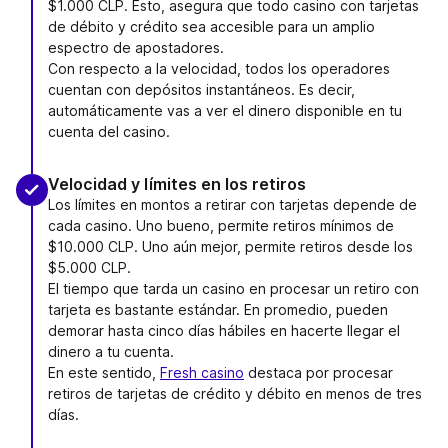
$1.000 CLP. Esto, asegura que todo casino con tarjetas
de débito y crédito sea accesible para un amplio
espectro de apostadores.
Con respecto a la velocidad, todos los operadores
cuentan con depósitos instantáneos. Es decir,
automáticamente vas a ver el dinero disponible en tu
cuenta del casino.
Velocidad y límites en los retiros
Los límites en montos a retirar con tarjetas depende de
cada casino. Uno bueno, permite retiros mínimos de
$10.000 CLP. Uno aún mejor, permite retiros desde los
$5.000 CLP.
El tiempo que tarda un casino en procesar un retiro con
tarjeta es bastante estándar. En promedio, pueden
demorar hasta cinco días hábiles en hacerte llegar el
dinero a tu cuenta.
En este sentido,
Fresh casino
destaca por procesar
retiros de tarjetas de crédito y débito en menos de tres
días.