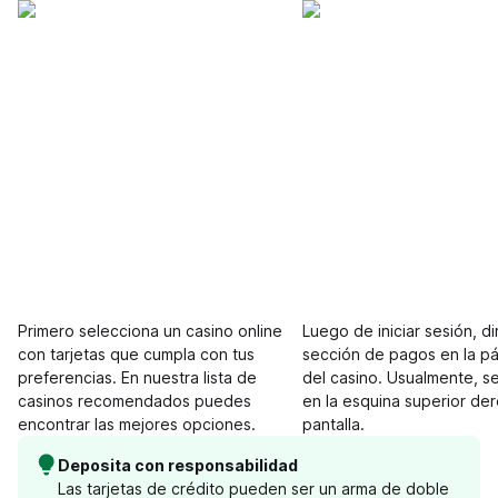
Primero selecciona un casino online
Luego de iniciar sesión, di
con tarjetas que cumpla con tus
sección de pagos en la p
preferencias. En nuestra lista de
del casino. Usualmente, s
casinos recomendados
puedes
en la esquina superior de
encontrar las mejores opciones.
pantalla.
Deposita con responsabilidad
Las tarjetas de crédito pueden ser un arma de doble