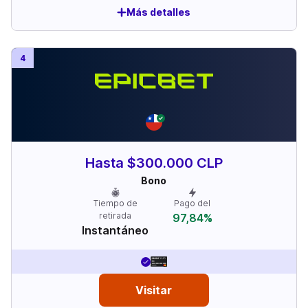
Más detalles
Opciones de depósito
Depósitos con tarjeta desde $2.400 CLP
Juega con bonos todos los días
4
Retira con tarjetas débito y crédito
Visitar
Hasta $300.000 CLP
Bono
Tiempo de
Pago del
retirada
97,84%
Instantáneo
Visitar