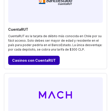
CuentaRUT
CuentaRUT es la tarjeta de débito más conocida en Chile por su
fácil acceso. Solo debes ser mayor de edad y residente en el
país para poder pedirla en el BancoEstado. La única desventaja:
por cada depósito, se cobra una tarifa de $300 CLP.
Casinos con CuentaRUT