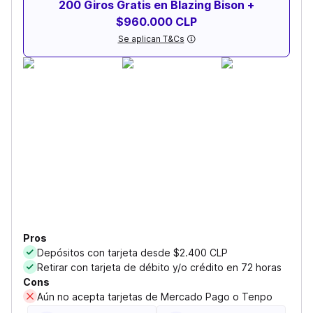
200 Giros Gratis en Blazing Bison +
$960.000 CLP
Se aplican T&Cs
Pros
Depósitos con tarjeta desde $2.400 CLP
Retirar con tarjeta de débito y/o crédito en 72 horas
Cons
Aún no acepta tarjetas de Mercado Pago o Tenpo