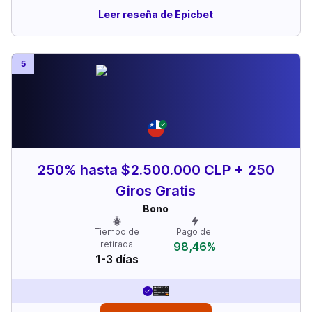
Leer reseña de Epicbet
5
250% hasta $2.500.000 CLP + 250
Giros Gratis
Bono
Tiempo de
Pago del
retirada
98,46%
1-3 días