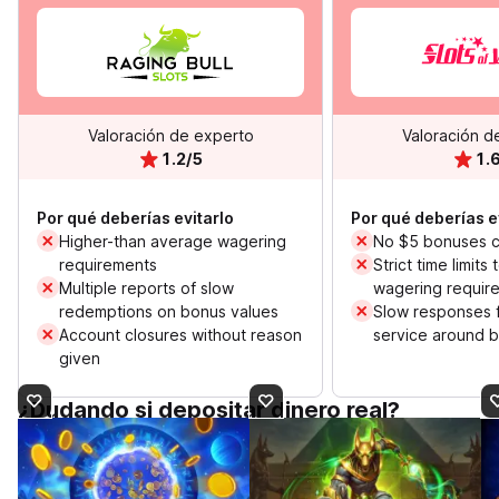
Valoración de experto
Valoración d
1.2/5
1.
Por qué deberías evitarlo
Por qué deberías e
Higher-than average wagering
No $5 bonuses c
requirements
Strict time limits 
Multiple reports of slow
wagering requir
redemptions on bonus values
Slow responses 
Account closures without reason
service around 
given
¿Dudando si depositar dinero real?
¡Comienza jugando gratis!