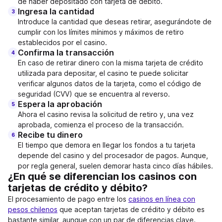
de haber depositado con tarjeta de débito.
Ingresa la cantidad
3
Introduce la cantidad que deseas retirar, asegurándote de
cumplir con los límites mínimos y máximos de retiro
establecidos por el casino.
Confirma la transacción
4
En caso de retirar dinero con la misma tarjeta de crédito
utilizada para depositar, el casino te puede solicitar
verificar algunos datos de la tarjeta, como el código de
seguridad (CVV) que se encuentra al reverso.
Espera la aprobación
5
Ahora el casino revisa la solicitud de retiro y, una vez
aprobada, comienza el proceso de la transacción.
Recibe tu dinero
6
El tiempo que demora en llegar los fondos a tu tarjeta
depende del casino y del procesador de pagos. Aunque,
por regla general, suelen demorar hasta cinco días hábiles.
¿En qué se diferencian los casinos con
tarjetas de crédito y débito?
El procesamiento de pago entre los
casinos en línea con
pesos chilenos
que aceptan tarjetas de crédito y débito es
bastante similar, aunque con un par de diferencias clave.