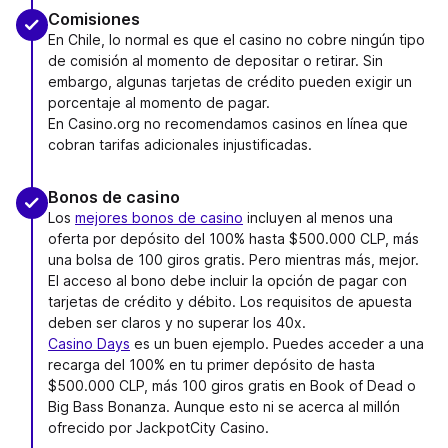
Comisiones
En Chile, lo normal es que el casino no cobre ningún tipo
de comisión al momento de depositar o retirar. Sin
embargo, algunas tarjetas de crédito pueden exigir un
porcentaje al momento de pagar.
En Casino.org no recomendamos casinos en línea que
cobran tarifas adicionales injustificadas.
Bonos de casino
Los
mejores bonos de casino
incluyen al menos una
oferta por depósito del 100% hasta $500.000 CLP, más
una bolsa de 100 giros gratis. Pero mientras más, mejor.
El acceso al bono debe incluir la opción de pagar con
tarjetas de crédito y débito. Los requisitos de apuesta
deben ser claros y no superar los 40x.
Casino Days
es un buen ejemplo. Puedes acceder a una
recarga del 100% en tu primer depósito de hasta
$500.000 CLP, más 100 giros gratis en Book of Dead o
Big Bass Bonanza. Aunque esto ni se acerca al millón
ofrecido por JackpotCity Casino.