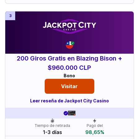
Hasta 25% de reembolso en vivo
Obtén 50 giros de lunes a jueves
3
Recarga hasta $700.000 CLP semanal
Visitar
200 Giros Gratis en Blazing Bison +
$960.000 CLP
Bono
Visitar
Leer reseña de Jackpot City Casino
Tiempo de retirada
Pago del
1-3 días
98,65%