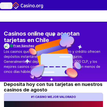
Casinos online que aceptan
tarjetas en Chile
Fran Sánchez
Los casinos que aceptan tarjeta de débito y crédito ofrecen
depósitos instantáneos sin comisiones y seguros.
Generalmente, el depósito mínimo es de $5.000 CLP, y los
mejores casinos con retiros en tarjeta se demoran menos de
cinco días hábiles en procesarlo.
Deposita hoy con tus tarjetas en nuestros
casinos de agosto
#1 CASINO MEJOR VALORADO