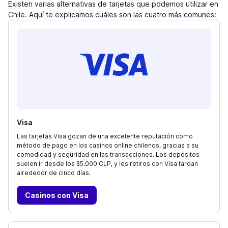
Existen varias alternativas de tarjetas que podemos utilizar en
Chile. Aquí te explicamos cuáles son las cuatro más comunes:
Visa
Las tarjetas Visa gozan de una excelente reputación como
método de pago en los casinos online chilenos, gracias a su
comodidad y seguridad en las transacciones. Los depósitos
suelen ir desde los $5.000 CLP, y los retiros con Visa tardan
alrededor de cinco días.
Casinos con Visa