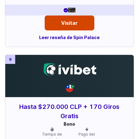
Visitar
Leer reseña de Spin Palace
9
Hasta $270.000 CLP + 170 Giros
Gratis
Bono
Tiempo de
Pago del