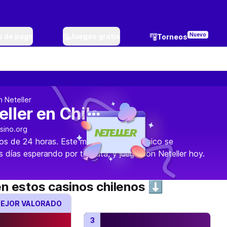
Nuevo
 de pago
Juegos gratis
Torneos
 Neteller
ller en Chile
sino.org
nos de 24 horas. Este monedero electrónico se
 días esperando por tu plata, y juega con Neteller hoy.
en estos casinos chilenos ⬇️
MEJOR VALORADO
3