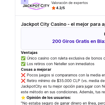
1
Valoración de expertos
4.2/5
Jackpot City Casino - el mejor para a
200 Giros Gratis en Bl
Ventajas
✅ Único casino con ruleta exclusiva de bonos 
✅ Los retiros con Neteller son inmediatos
Cosas a mejorar
❌ Pocos juegos si comparamos con la media en 
❌ Retiro mínimo de $35.000 CLP (vs. media de
JackpotCity es tu mejor opción para jugar con N
este método en sus condiciones. Además, tus re
⭐ Opinión de los usuarios:
"
No estaba seguro de ganar dinero en línea, pero