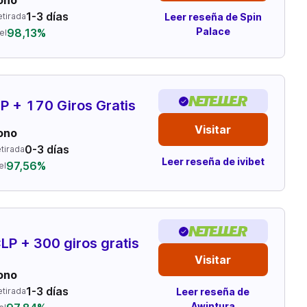
ono
1-3 días
tirada
Leer reseña de Spin
Palace
98,13%
el
 + 170 Giros Gratis
Visitar
ono
0-3 días
tirada
Leer reseña de ivibet
97,56%
el
P + 300 giros gratis
Visitar
ono
1-3 días
tirada
Leer reseña de
Awintura