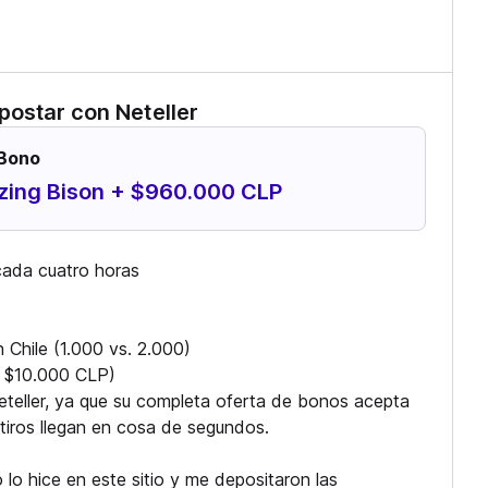
postar con Neteller
Bono
azing Bison + $960.000 CLP
cada cuatro horas
Chile (1.000 vs. 2.000)
 $10.000 CLP)
eteller, ya que su completa oferta de bonos acepta
tiros llegan en cosa de segundos.
 lo hice en este sitio y me depositaron las