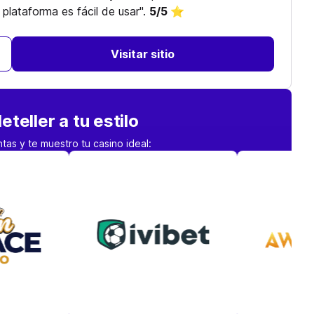
 plataforma es fácil de usar".
5/5 ⭐
Visitar sitio
teller a tu estilo
s y te muestro tu casino ideal: