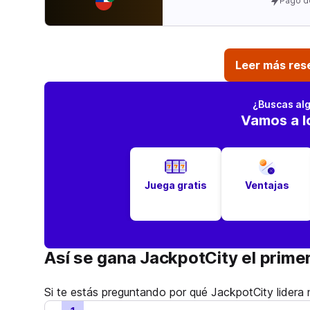
Pago d
Leer más res
¿Buscas alg
Vamos a l
Juega gratis
Ventajas
Así se gana JackpotCity el primer
Si te estás preguntando por qué JackpotCity lidera nu