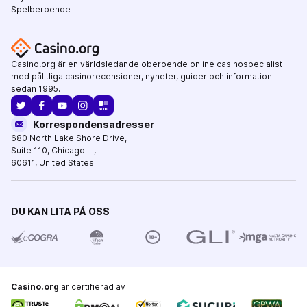
Spelberoende
Casino.org är en världsledande oberoende online casinospecialist
med pålitliga casinorecensioner, nyheter, guider och information
sedan 1995.
Korrespondensadresser
680 North Lake Shore Drive
,
Suite 110,
Chicago IL
,
60611
,
United States
DU KAN LITA PÅ OSS
Casino.org
är certifierad av