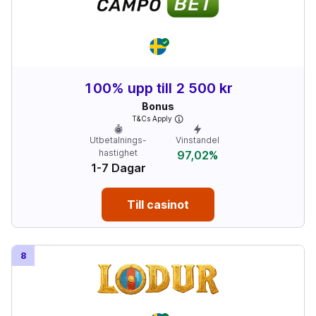
100% upp till 2 500 kr
Bonus
T&Cs Apply
Utbetalnings-
Vinstandel
hastighet
97,02%
1-7 Dagar
Till casinot
8