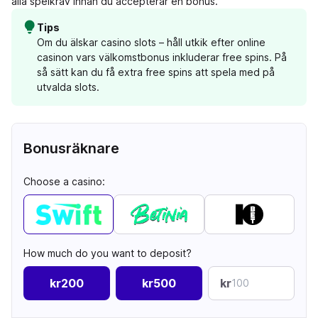
alla spelkrav innan du accepterar en bonus.
Tips
Om du älskar casino slots – håll utkik efter online
casinon vars välkomstbonus inkluderar free spins. På
så sätt kan du få extra free spins att spela med på
utvalda slots.
Bonusräknare
Choose a casino:
How much do you want to deposit?
kr200
kr500
kr