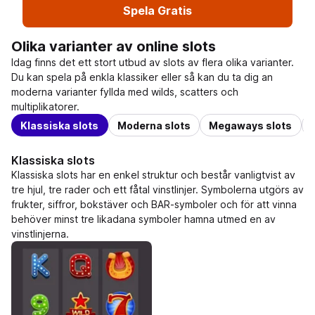
Spela Gratis
Olika varianter av online slots
Idag finns det ett stort utbud av slots av flera olika varianter.
Du kan spela på enkla klassiker eller så kan du ta dig an
moderna varianter fyllda med wilds, scatters och
multiplikatorer.
Klassiska slots
Moderna slots
Megaways slots
Klassiska slots
Klassiska slots har en enkel struktur och består vanligtvist av
tre hjul, tre rader och ett fåtal vinstlinjer. Symbolerna utgörs av
frukter, siffror, bokstäver och BAR-symboler och för att vinna
behöver minst tre likadana symboler hamna utmed en av
vinstlinjerna.