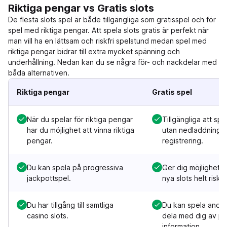
Riktiga pengar vs Gratis slots
De flesta slots spel är både tillgängliga som gratisspel och för
spel med riktiga pengar. Att spela slots gratis är perfekt när
man vill ha en lättsam och riskfri spelstund medan spel med
riktiga pengar bidrar till extra mycket spänning och
underhållning. Nedan kan du se några för- och nackdelar med
båda alternativen.
Riktiga pengar
Gratis spel
När du spelar för riktiga pengar
Tillgängliga att spe
har du möjlighet att vinna riktiga
utan nedladdning e
pengar.
registrering.
Du kan spela på progressiva
Ger dig möjligheten
jackpottspel.
nya slots helt riskfri
Du har tillgång till samtliga
Du kan spela anony
casino slots.
dela med dig av pe
information.