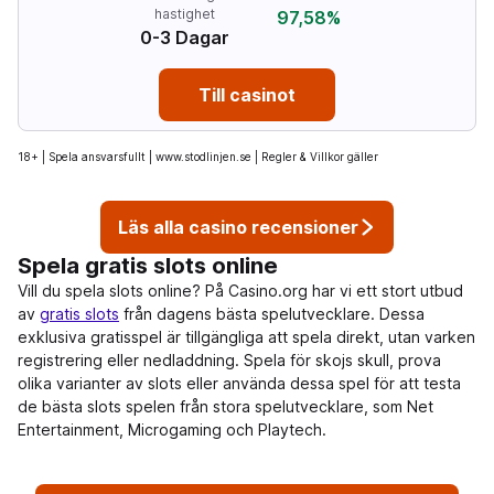
hastighet
97,58%
0-3 Dagar
Till casinot
18+ | Spela ansvarsfullt | www.stodlinjen.se | Regler & Villkor gäller
Läs alla casino recensioner
Spela gratis slots online
Vill du spela slots online? På Casino.org har vi ett stort utbud
av
gratis slots
från dagens bästa spelutvecklare. Dessa
exklusiva gratisspel är tillgängliga att spela direkt, utan varken
registrering eller nedladdning. Spela för skojs skull, prova
olika varianter av slots eller använda dessa spel för att testa
de bästa slots spelen från stora spelutvecklare, som Net
Entertainment, Microgaming och Playtech.
900+ Gratis Slots Spel