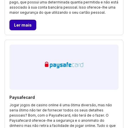
pago, que possui uma determinada quantia permitida e não está
associado à sua conta bancária pessoal. Isso oferece-lhe uma
maior segurança do que utilizando o seu cartão pessoal.
Ler mais
Paysafecard
Jogar jogos de casino online é uma ótima diversão, mas não
seria ótimo não ter de fornecer todos os seus detalhes
pessoais? Bom, com o Paysafecard, não terá de o fazer. O
Paysafecard oferece-lhe a segurança e o anonimato do
dinheiro mas não retira a facilidade de jogar online. Tudo o que