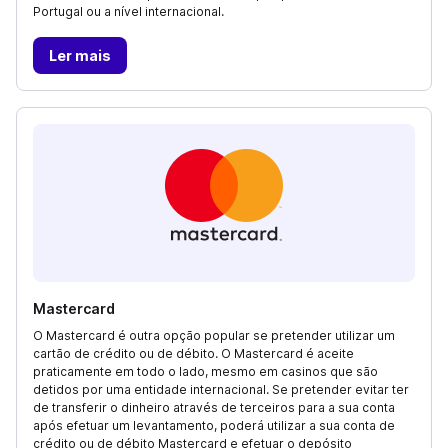
Portugal ou a nível internacional.
Ler mais
Mastercard
O Mastercard é outra opção popular se pretender utilizar um
cartão de crédito ou de débito. O Mastercard é aceite
praticamente em todo o lado, mesmo em casinos que são
detidos por uma entidade internacional. Se pretender evitar ter
de transferir o dinheiro através de terceiros para a sua conta
após efetuar um levantamento, poderá utilizar a sua conta de
crédito ou de débito Mastercard e efetuar o depósito