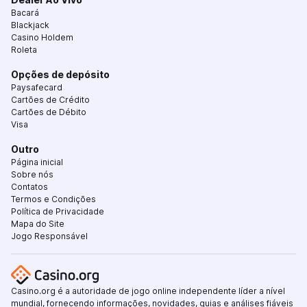
Bacará
Blackjack
Casino Holdem
Roleta
Opções de depósito
Paysafecard
Cartões de Crédito
Cartões de Débito
Visa
Outro
Página inicial
Sobre nós
Contatos
Termos e Condições
Política de Privacidade
Mapa do Site
Jogo Responsável
Casino.org é a autoridade de jogo online independente líder a nível
mundial, fornecendo informações, novidades, guias e análises fiáveis