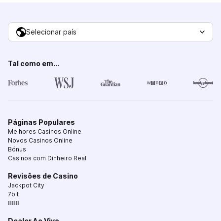
Selecionar país
Tal como em...
Páginas Populares
Melhores Casinos Online
Novos Casinos Online
Bónus
Casinos com Dinheiro Real
Revisões de Casino
Jackpot City
7bit
888
Dealer Ao Vivo