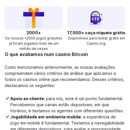
2000+
17,000+ caça níqueis grátis
Os nossos +2000 jogos gratuitos
Disponíveis para testar grátis em
já foram jogados mais de um
Casino.org.
milhão de vezes
O que avaliamos num casino Bitcoin
Como mencionamos anteriormente, as nossas avaliações
compreendem vários critérios de análise que aplicamos a
todos os casinos online que recomendamos. Desses critérios,
destacamos os seguintes:
Apoio ao cliente:
para nós, este é um ponto fundamental.
Percebemos que canais estão disponíveis, em que
horários, e testamos os agentes com diferentes questões.
Jogabilidade em ambiente mobile:
a experiência de
jogo em mobile é fundamental. Testamos a navegabilidade
em diferentes dispositivos, para avaliar a responsividade