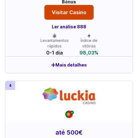
Bónus
Visitar Casino
Ler análise 888
Levantamentos
Índice de
rápidos
vitórias
0-1 dia
98,03%
Mais detalhes
Deposit options include
Bónus de Depósito Exclusivo
Grande Variedade de Jogos
4
Visitar Casino
até 500€