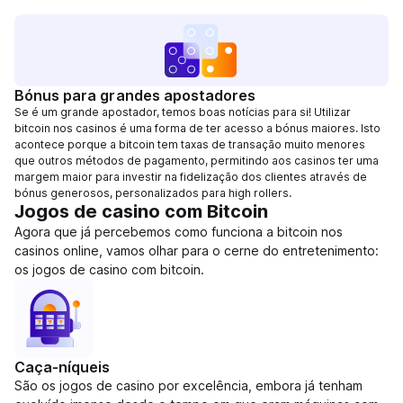
Bónus para grandes apostadores
Se é um grande apostador, temos boas notícias para si! Utilizar
bitcoin nos casinos é uma forma de ter acesso a bónus maiores. Isto
acontece porque a bitcoin tem taxas de transação muito menores
que outros métodos de pagamento, permitindo aos casinos ter uma
margem maior para investir na fidelização dos clientes através de
bónus generosos, personalizados para high rollers.
Jogos de casino com Bitcoin
Agora que já percebemos como funciona a bitcoin nos
casinos online, vamos olhar para o cerne do entretenimento:
os jogos de casino com bitcoin.
Caça-níqueis
São os jogos de casino por excelência, embora já tenham