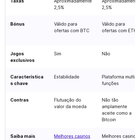
Taxas
Aproximadamente
Aproximadamente
2,5%
2,5%
Bónus
Válido para
Válido para
ofertas com BTC
ofertas com ETH
Jogos
Sim
Não
exclusivos
Característica
Estabilidade
Plataforma multi
s chave
funções
Contras
Flutuação do
Não tão
valor da moeda
amplamente
aceite como a
Bitcoin
Saiba mais
Melhores casinos
Melhores casinos