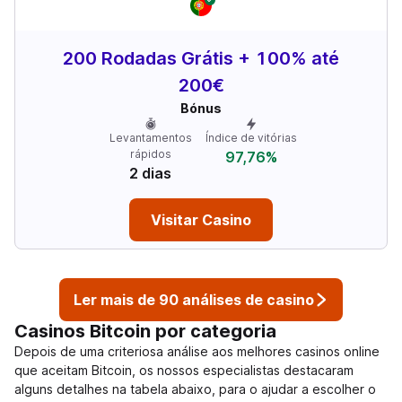
200 Rodadas Grátis + 100% até
200€
Bónus
Levantamentos
Índice de vitórias
rápidos
97,76%
2 dias
Visitar Casino
Ler mais de 90 análises de casino
Casinos Bitcoin por categoria
Depois de uma criteriosa análise aos melhores casinos online
que aceitam Bitcoin, os nossos especialistas destacaram
alguns detalhes na tabela abaixo, para o ajudar a escolher o