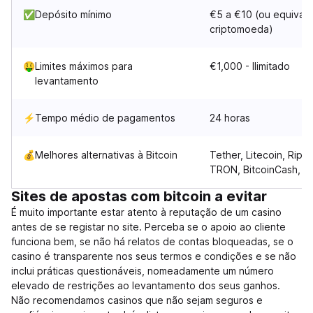
✅
Depósito mínimo
€5 a €10 (ou equival
criptomoeda)
🤑
Limites máximos para
€1,000 - Ilimitado
levantamento
​​⚡​Tempo médio de pagamentos
24 horas
💰
Melhores alternativas à Bitcoin
Tether, Litecoin, Ripp
TRON, BitcoinCash, E
Sites de apostas com bitcoin a evitar
É muito importante estar atento à reputação de um casino
antes de se registar no site. Perceba se o apoio ao cliente
funciona bem, se não há relatos de contas bloqueadas, se o
casino é transparente nos seus termos e condições e se não
inclui práticas questionáveis, nomeadamente um número
elevado de restrições ao levantamento dos seus ganhos.
Não recomendamos casinos que não sejam seguros e