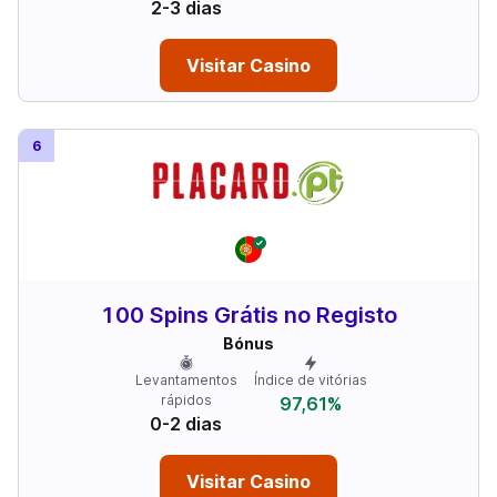
2-3 dias
Visitar Casino
6
100 Spins Grátis no Registo
Bónus
Levantamentos
Índice de vitórias
rápidos
97,61%
0-2 dias
Visitar Casino