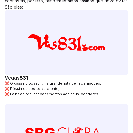
confiáveis, por isso, também listamos casinos que deve evitar.
São eles:
Vegas831
❌ O cassino possui uma grande lista de reclamações;
❌ Péssimo suporte ao cliente;
❌ Falha ao realizar pagamentos aos seus jogadores.