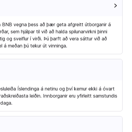
ða BNB vegna þess að þær geta afgreitt útborganir á
ar, sem hjálpar til við að halda spilunarvirkni þinni
g og sveiflur í virði. Þú þarft að vera sáttur við að
l á meðan þú tekur út vinninga.
luleiða Íslendinga á netinu og því kemur ekki á óvart
raðskreiðasta leiðin. Innborganir eru yfirleitt samstundis
 daga.