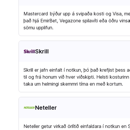
Mastercard býður upp á svipaða kosti og Visa, með 
það hjá EmirBet, Vegazone spilavíti eða öðru vinsæ
sömu upplifun.
Skrill
Skrill er jafn einfalt í notkun, þó það krefjist þes
til og frá honum við hver viðskipti. Helsti kosturi
taka um helmingi skemmri tíma en með kortum.
Neteller
Neteller getur virkað örlítið einfaldara í notkun en 