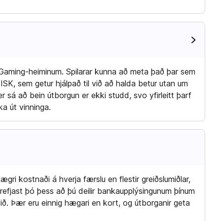
PaysafeCard
 iGaming-heiminum. Spilarar kunna að meta það þar sem
ISK, sem getur hjálpað til við að halda betur utan um
er sá að bein útborgun er ekki studd, svo yfirleitt þarf
ka út vinninga.
lægri kostnaði á hverja færslu en flestir greiðslumiðlar,
refjast þó þess að þú deilir bankaupplýsingunum þínum
 við. Þær eru einnig hægari en kort, og útborganir geta