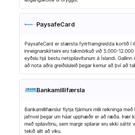
PaysafeCard
PaysafeCard er stærsta fyrirframgreidda kortið í
inneignarskírteini eru takmörkuð við 5.000-12.000 
eyðslu hjá bestu netspilavítunum á Íslandi. Gallinn 
að nota aðra greiðsluleið þegar kemur að því að ta
Bankamillifærsla
Bankamillifærslur flytja fjármuni milli reikninga með 
jafnvel þegar um háar upphæðir er að ræða. Þær k
með spilavítinu, sem margir spilarar eru ekki sáttir
tekið allt að viku.