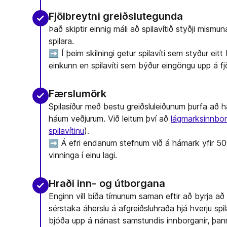
Fjölbreytni greiðslutegunda
Það skiptir einnig máli að spilavítið styðji mismu
spilara.
➡️ Í þeim skilningi getur spilavíti sem styður eit
einkunn en spilavíti sem býður eingöngu upp á fj
Færslumörk
Spilasíður með bestu greiðsluleiðunum þurfa að
háum veðjurum. Við leitum því að
lágmarksinnbo
spilavítinu
).
➡️ Á efri endanum stefnum við á hámark yfir 50
vinninga í einu lagi.
Hraði inn- og útborgana
Enginn vill bíða tímunum saman eftir að byrja að 
sérstaka áherslu á afgreiðsluhraða hjá hverju spil
bjóða upp á nánast samstundis innborganir, þann