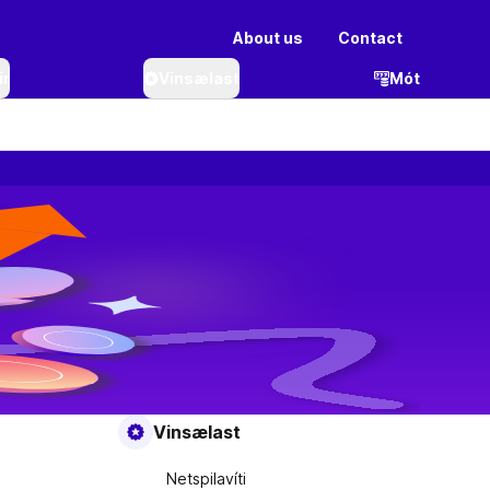
About us
Contact
ir
Vinsælast
Mót
Vinsælast
Netspilavíti