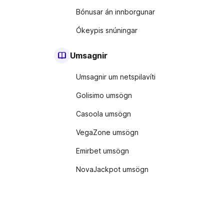
Bónusar án innborgunar
Ókeypis snúningar
Umsagnir
Umsagnir um netspilavíti
Golisimo umsögn
Casoola umsögn
VegaZone umsögn
Emirbet umsögn
NovaJackpot umsögn