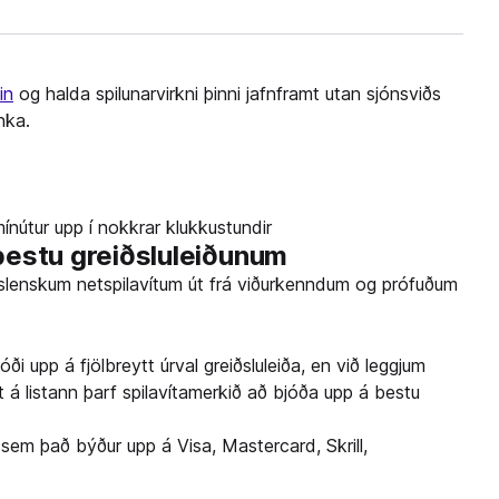
in
og halda spilunarvirkni þinni jafnframt utan sjónsviðs
nka.
ínútur upp í nokkrar klukkustundir
bestu greiðsluleiðunum
 íslenskum netspilavítum út frá viðurkenndum og prófuðum
i upp á fjölbreytt úrval greiðsluleiða, en við leggjum
 á listann þarf spilavítamerkið að bjóða upp á bestu
sem það býður upp á Visa, Mastercard, Skrill,