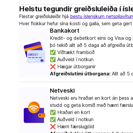
Helstu tegundir greiðsluleiða í í
Flestar greiðsluleiðir hjá
bestu íslenskum netspilavítu
Hver flokkur hefur sína kosti og galla, sem geta gert
Bankakort
Kredit- og debetkort eins og Visa og 
þó tekið allt að 5 daga að afgreiða útb
✅ Víðtækt framboð
✅ Auðveld í notkun
❌ Hægar útborganir
Afgreiðslutími útborgana:
Allt að 5 
Netveski
Netveski eru hraðari en kort án þess 
studd og geta komið með hærri færslu
✅ Hraðari en kort
✅ Auðveld í notkun
❌ Hærri færslugjöld