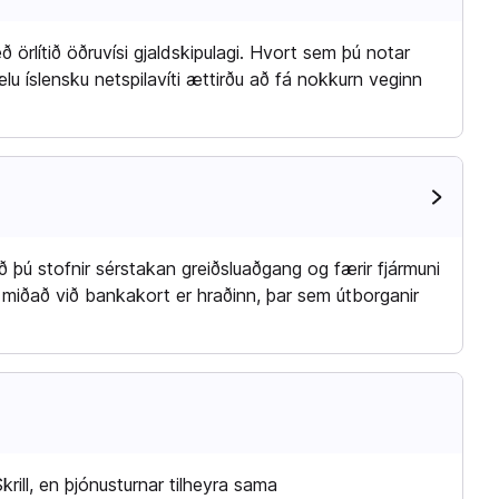
örlítið öðruvísi gjaldskipulagi. Hvort sem þú notar
lu íslensku netspilavíti ættirðu að fá nokkurn veginn
Skrill
s að þú stofnir sérstakan greiðsluaðgang og færir fjármuni
nn miðað við bankakort er hraðinn, þar sem útborganir
Skrill, en þjónusturnar tilheyra sama