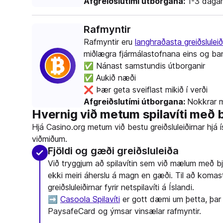
Afgreiðslutími útborgana:
1-3 dagar
Rafmyntir
Rafmyntir eru
langhraðasta greiðsluleið
miðlægra fjármálastofnana eins og ba
✅ Nánast samstundis útborganir
✅ Aukið næði
❌ Þær geta sveiflast mikið í verði
Afgreiðslutími útborgana:
Nokkrar m
Hvernig við metum spilavíti með 
Hjá Casino.org metum við bestu greiðsluleiðirnar hjá
viðmiðum.
Fjöldi og gæði greiðsluleiða
Við tryggjum að spilavítin sem við mælum með bjóð
ekki meiri áherslu á magn en gæði. Til að komast
greiðsluleiðirnar fyrir netspilavíti á Íslandi.
➡️
Casoola Spilavíti
er gott dæmi um þetta, þar 
PaysafeCard og ýmsar vinsælar rafmyntir.