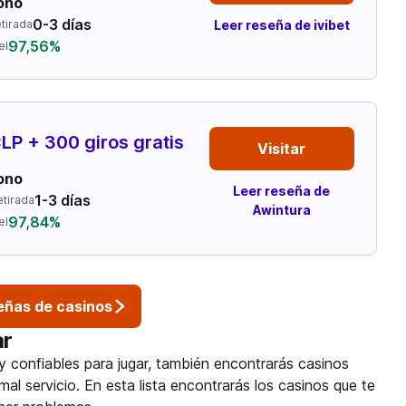
ono
0-3 días
Leer reseña de ivibet
tirada
97,56%
el
P + 300 giros gratis
Visitar
ono
Leer reseña de
1-3 días
tirada
Awintura
97,84%
el
eñas de casinos
ar
 confiables para jugar, también encontrarás casinos
l servicio. En esta lista encontrarás los casinos que te