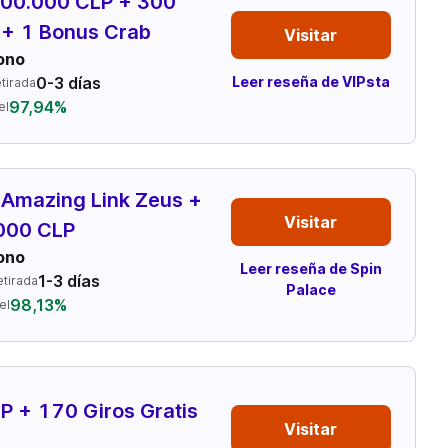
00.000 CLP + 300
 + 1 Bonus Crab
Visitar
ono
Leer reseña de VIPsta
0-3 días
tirada
97,94%
el
 Amazing Link Zeus +
Visitar
000 CLP
ono
Leer reseña de Spin
1-3 días
tirada
Palace
98,13%
el
 + 170 Giros Gratis
Visitar