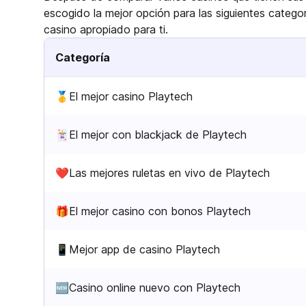
escogido la mejor opción para las siguientes catego
casino apropiado para ti.
Categoría
🥇
El mejor casino Playtech
🃏
El mejor con blackjack de Playtech
❤️
Las mejores ruletas en vivo de Playtech
🎁
El mejor casino con bonos Playtech
📱
Mejor app de casino Playtech
🆕
Casino online nuevo con Playtech