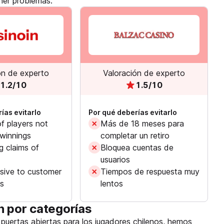
ner problemas.
ón de experto
Valoración de experto
1.2/10
1.5/10
ías evitarlo
Por qué deberías evitarlo
f players not
Más de 18 meses para
 winnings
completar un retiro
g claims of
Bloquea cuentas de
usuarios
sive to customer
Tiempos de respuesta muy
ts
lentos
h por categorías
puertas abiertas para los jugadores chilenos, hemos