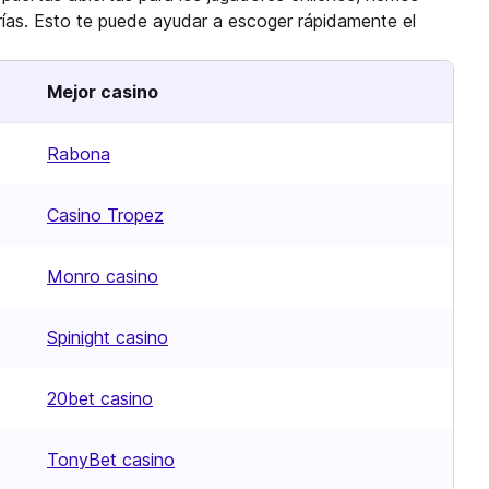
rías. Esto te puede ayudar a escoger rápidamente el
Mejor casino
Rabona
Casino Tropez
Monro casino
Spinight casino
20bet casino
TonyBet casino