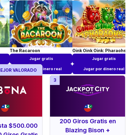
The Racaroon
Oink Oink Oink: Pharaohs
tech este 2026
Jugar gratis
Jugar gratis
Jugar por dinero real
Jugar por dinero real
MEJOR VALORADO
3
200 Giros Gratis en
ta $500.000
Blazing Bison +
 Giros Gratis