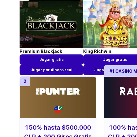
los juegos Playtech:
Premium Blackjack
King Richwin
Mejores casinos online con Play
Jugar gratis
Jugar gratis
Jugar por dinero real
Jugar por dinero real
#1 CASINO 
2
150% hasta $500.000
100% has
CLP + 200 Giros Gratis
CLP + 200