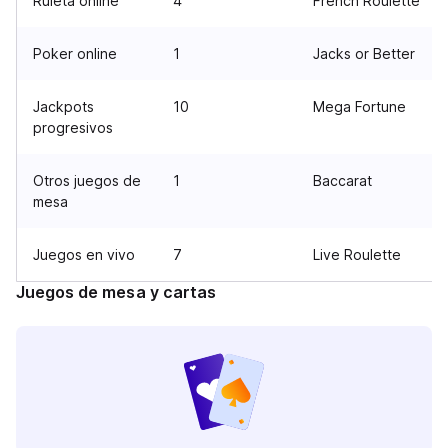
Ruleta online
4
French Roulette
Poker online
1
Jacks or Better
Jackpots
10
Mega Fortune
progresivos
Otros juegos de
1
Baccarat
mesa
Juegos en vivo
7
Live Roulette
Juegos de mesa y cartas