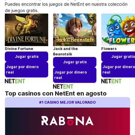
Puedes encontrar los juegos de NetEnt en nuestra colección
de juegos gratis.
Divine Fortune
Jack and the
Flowers
Beanstalk
Jugar gratis
Jugar gratis
Jugar gratis
Jugar por dinero
Jugar por dinero
real
Jugar por dinero
real
real
Top casinos con NetEnt en agosto
#1 CASINO MEJOR VALORADO