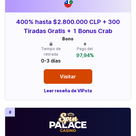
400% hasta $2.800.000 CLP + 300
Tiradas Gratis + 1 Bonus Crab
Bono
Tiempo de
Pago del
retirada
97,94%
0-3 días
Visitar
Leer reseña de VIPsta
8