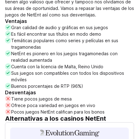
tienen algo valioso que ofrecer y tampoco nos olvidamos de
sus áreas de oportunidad. Vamos a repasar las ventajas de los
juegos de NetEnt así como sus desventajas.
Ventajas
Gran calidad de audio y gráficas en sus juegos
Es fácil encontrar sus títulos en modo demo
Temáticas populares como series y películas en sus
tragamonedas
NetEnt es pionero en los juegos tragamonedas con
realidad aumentada
Cuenta con la licencia de Malta, Reino Unido
Sus juegos son compatibles con todos los dispositivos
móviles
Buenos porcentajes de RTP (96%)
Desventajas
Tiene pocos juegos de mesa
Ofrece poca variedad en juegos en vivo
Pocos juegos NetEnt califican para los bonos
Alternativas a los casinos NetEnt