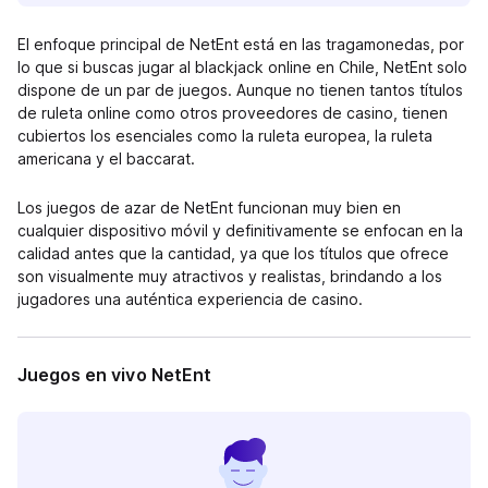
El enfoque principal de NetEnt está en las tragamonedas, por
lo que si buscas jugar al blackjack online en Chile, NetEnt solo
dispone de un par de juegos. Aunque no tienen tantos títulos
de ruleta online como otros proveedores de casino, tienen
cubiertos los esenciales como la ruleta europea, la ruleta
americana y el baccarat.
Los juegos de azar de NetEnt funcionan muy bien en
cualquier dispositivo móvil y definitivamente se enfocan en la
calidad antes que la cantidad, ya que los títulos que ofrece
son visualmente muy atractivos y realistas, brindando a los
jugadores una auténtica experiencia de casino.
Juegos en vivo NetEnt