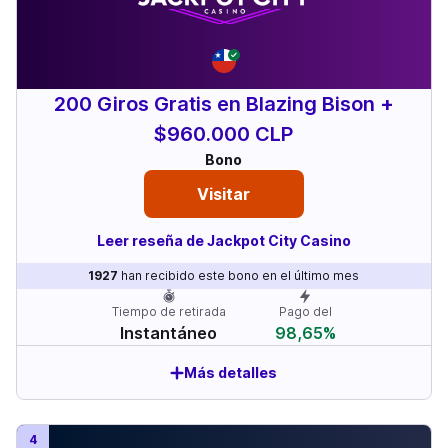
Visitar
200 Giros Gratis en Blazing Bison +
$960.000 CLP
Bono
Visitar
Leer reseña de Jackpot City Casino
1927
han recibido este bono en el último mes
Tiempo de retirada
Pago del
Instantáneo
98,65%
Más detalles
Opciones de depósito
Mesas de blackjack en vivo exclusivas
Juegos cargan rápido a toda hora
4
Más 25 años de experiencia en Chile