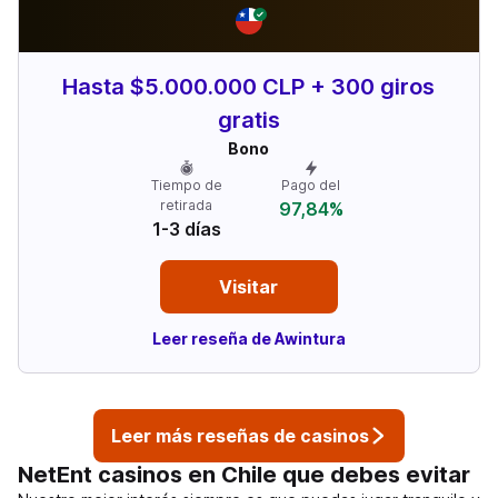
Hasta $5.000.000 CLP + 300 giros
gratis
Bono
Tiempo de
Pago del
retirada
97,84%
1-3 días
Visitar
Leer reseña de Awintura
Leer más reseñas de casinos
NetEnt casinos en Chile que debes evitar