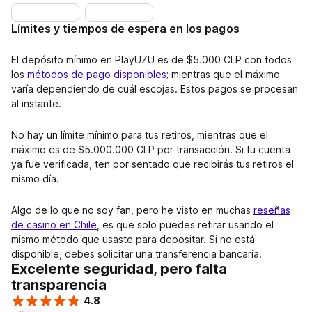
Límites y tiempos de espera en los pagos
El depósito mínimo en PlayUZU es de $5.000 CLP con todos
los
métodos de pago disponibles
; mientras que el máximo
varía dependiendo de cuál escojas. Estos pagos se procesan
al instante.
No hay un límite mínimo para tus retiros, mientras que el
máximo es de $5.000.000 CLP por transacción. Si tu cuenta
ya fue verificada, ten por sentado que recibirás tus retiros el
mismo día.
Algo de lo que no soy fan, pero he visto en muchas
reseñas
de casino en Chile
, es que solo puedes retirar usando el
mismo método que usaste para depositar. Si no está
disponible, debes solicitar una transferencia bancaria.
Excelente seguridad, pero falta
transparencia
4.8