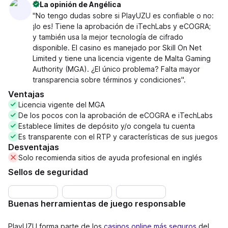
La opinión de Angélica
"No tengo dudas sobre si PlayUZU es confiable o no:
¡lo es! Tiene la aprobación de iTechLabs y eCOGRA;
y también usa la mejor tecnología de cifrado
disponible. El casino es manejado por Skill On Net
Limited y tiene una licencia vigente de Malta Gaming
Authority (MGA). ¿El único problema? Falta mayor
transparencia sobre términos y condiciones".
Ventajas
Licencia vigente del MGA
De los pocos con la aprobación de eCOGRA e iTechLabs
Establece límites de depósito y/o congela tu cuenta
Es transparente con el RTP y características de sus juegos
Desventajas
Solo recomienda sitios de ayuda profesional en inglés
Sellos de seguridad
Buenas herramientas de juego responsable
PlayUZU forma parte de los
casinos online más seguros
del