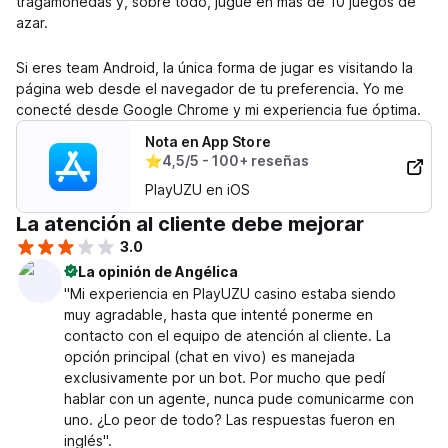
tragamonedas y, sobre todo, jugué en más de 10 juegos de
azar.
Si eres team Android, la única forma de jugar es visitando la
página web desde el navegador de tu preferencia. Yo me
conecté desde Google Chrome y mi experiencia fue óptima.
Nota en App Store
⭐️4,5/5 - 100+ reseñas
PlayUZU en iOS
La atención al cliente debe mejorar
3.0
La opinión de Angélica
"Mi experiencia en PlayUZU casino estaba siendo
muy agradable, hasta que intenté ponerme en
contacto con el equipo de atención al cliente. La
opción principal (chat en vivo) es manejada
exclusivamente por un bot. Por mucho que pedí
hablar con un agente, nunca pude comunicarme con
uno. ¿Lo peor de todo? Las respuestas fueron en
inglés".