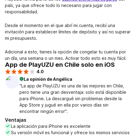
país, ya que ofrece todo lo necesario para jugar con
responsabilidad.
Desde el momento en el que abrí mi cuenta, recibí una
invitación para establecer límites de depósito y así no superar
mi presupuesto.
Adicional a esto, tienes la opción de congelar tu cuenta por
un día, una semana o un mes. Activar todo esto es muy fácil.
App de PlayUZU en Chile solo en iOS
4.0
La opinión de Angélica
"La app de PlayUZU es una de las mejores en Chile,
pero tiene una gran desventaja: solo está disponible
para iPhone. La descargué sin problemas desde la
App Store y jugué en ella por varios días sin
encontrar ningún error".
Ventajas
La aplicación para iPhone es excelente
Su versión móvil es funcional y ofrece los mismos servicios