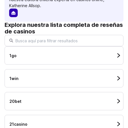
Katherine Allsop.
Explora nuestra lista completa de reseñas
de casinos
1go
1win
20bet
21casino