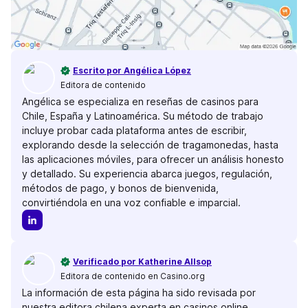
Escrito por Angélica López
Editora de contenido
Angélica se especializa en reseñas de casinos para
Chile, España y Latinoamérica. Su método de trabajo
incluye probar cada plataforma antes de escribir,
explorando desde la selección de tragamonedas, hasta
las aplicaciones móviles, para ofrecer un análisis honesto
y detallado. Su experiencia abarca juegos, regulación,
métodos de pago, y bonos de bienvenida,
convirtiéndola en una voz confiable e imparcial.
Verificado por Katherine Allsop
Editora de contenido en Casino.org
La información de esta página ha sido revisada por
nuestra editora chilena experta en casinos online,