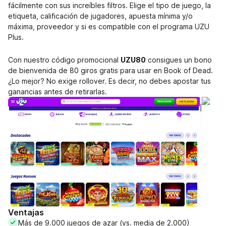
fácilmente con sus increíbles filtros. Elige el tipo de juego, la
etiqueta, calificación de jugadores, apuesta mínima y/o
máxima, proveedor y si es compatible con el programa UZU
Plus.
Con nuestro código promocional
UZU80
consigues un bono
de bienvenida de 80 giros gratis para usar en
Book of Dead
.
¿Lo mejor? No exige rollover. Es decir, no debes apostar tus
ganancias antes de retirarlas.
Ventajas
Más de 9.000 juegos de azar (vs. media de 2.000)