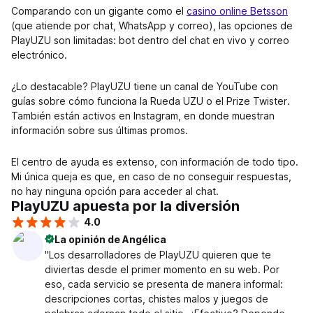
Comparando con un gigante como el
casino online Betsson
(que atiende por chat, WhatsApp y correo), las opciones de
PlayUZU son limitadas: bot dentro del chat en vivo y correo
electrónico.
¿Lo destacable? PlayUZU tiene un canal de YouTube con
guías sobre cómo funciona la Rueda UZU o el
Prize Twister
.
También están activos en Instagram, en donde muestran
información sobre sus últimas promos.
El centro de ayuda es extenso, con información de todo tipo.
Mi única queja es que, en caso de no conseguir respuestas,
no hay ninguna opción para acceder al chat.
PlayUZU apuesta por la diversión
4.0
La opinión de Angélica
"Los desarrolladores de PlayUZU quieren que te
diviertas desde el primer momento en su web. Por
eso, cada servicio se presenta de manera informal:
descripciones cortas, chistes malos y juegos de