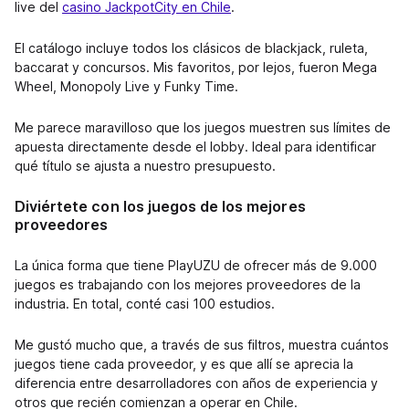
live del
casino JackpotCity en Chile
.
El catálogo incluye todos los clásicos de blackjack, ruleta,
baccarat y concursos. Mis favoritos, por lejos, fueron
Mega
Wheel
,
Monopoly Live
y
Funky Time
.
Me parece maravilloso que los juegos muestren sus límites de
apuesta directamente desde el lobby. Ideal para identificar
qué título se ajusta a nuestro presupuesto.
Diviértete con los juegos de los mejores
proveedores
La única forma que tiene PlayUZU de ofrecer más de 9.000
juegos es trabajando con los mejores proveedores de la
industria. En total, conté casi 100 estudios.
Me gustó mucho que, a través de sus filtros, muestra cuántos
juegos tiene cada proveedor, y es que allí se aprecia la
diferencia entre desarrolladores con años de experiencia y
otros que recién comienzan a operar en Chile.