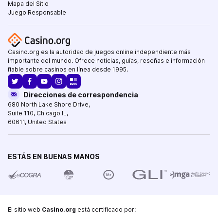
Mapa del Sitio
Juego Responsable
Casino.org es la autoridad de juegos online independiente más
importante del mundo. Ofrece noticias, guías, reseñas e información
fiable sobre casinos en línea desde 1995.
Direcciones de correspondencia
680 North Lake Shore Drive
,
Suite 110,
Chicago IL
,
60611
,
United States
ESTÁS EN BUENAS MANOS
El sitio web
Casino.org
está certificado por: