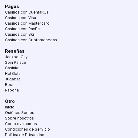
Pagos
Casinos con CuentaRUT
Casinos con Visa
Casinos con Mastercard
Casinos con PayPal
Casinos con Skrill
Casinos con Criptomonedas
Reseñas
Jackpot City
Spin Palace
Casinia
HotSlots
Jugabet
Booi
Rabona
Otro
Inicio
Quiénes Somos
Sobre nosotros
Cómo evaluamos
Condiciones de Servicio
Política de Privacidad