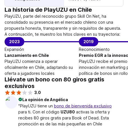
La historia de PlayUZU en Chile
PlayUZU, parte del reconocido grupo Skill On Net, ha
consolidado su presencia en el mercado chileno con una
propuesta honesta, transparente y sin requisitos de apuesta.
A continuación, te muestro los hitos claves en su trayectoria:
2023
2019
Expansión
Reconocimiento
Lanzamiento en Chile
Premio EGR a la innova
PlayUZU comienza a operar
PlayUZU recibe el premio 
oficialmente en Chile, adaptando su
innovación en marketing 
oferta a jugadores locales
política de bonos sin roll
Llévate un bono con 80 giros gratis
exclusivos
3.0
La opinión de Angélica
"PlayUZU tiene un
bono de bienvenida exclusivo
para ti. Con el código
UZU80
activas la oferta y
recibes 80 giros gratis para Book of Dead. Esta
promoción es de las más pequeñas en Chile