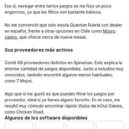
Eso sí, navegar entre tantos juegos se me hizo un poco
engorroso, ya que los filtros son bastante básicos.
No me convenció que solo exista
Quantum Ruleta
con dealer
en español, frente a otras opciones en Chile como
Monro
casino
, que ofrece cerca de nueve mesas.
Sus proveedores más activos
Conté 89 proveedores distintos en Spinarium. Esto explica la
enorme cantidad de juegos disponibles. Junto a estudios muy
conocidos, también encontré algunos menos habituales,
como
7 Mojos
.
Algo que sí me gustó es que puedes filtrar los juegos por
proveedor, ideal si ya tienes alguno favorito. En mi caso, me
resultó muy cómodo encontrar rápido títulos de
InOut Games
,
como
Chicken Road
.
Algunos de los software disponibles