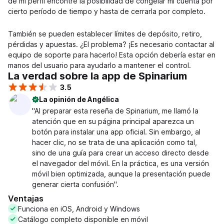
de mi perfil encontré la posibilidad de congelar mi cuenta por
cierto período de tiempo y hasta de cerrarla por completo.
También se pueden establecer límites de depósito, retiro,
pérdidas y apuestas. ¿El problema? ¡Es necesario contactar al
equipo de soporte para hacerlo! Esta opción debería estar en
manos del usuario para ayudarlo a mantener el control.
La verdad sobre la app de Spinarium
3.5
La opinión de Angélica
"Al preparar esta reseña de Spinarium, me llamó la
atención que en su página principal aparezca un
botón para instalar una app oficial. Sin embargo, al
hacer clic, no se trata de una aplicación como tal,
sino de una guía para crear un acceso directo desde
el navegador del móvil. En la práctica, es una versión
móvil bien optimizada, aunque la presentación puede
generar cierta confusión".
Ventajas
Funciona en iOS, Android y Windows
Catálogo completo disponible en móvil