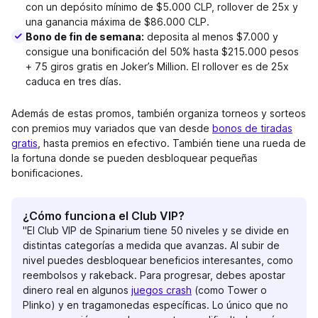
con un depósito mínimo de $5.000 CLP, rollover de 25x y
una ganancia máxima de $86.000 CLP.
Bono de fin de semana:
deposita al menos $7.000 y
consigue una bonificación del 50% hasta $215.000 pesos
+ 75 giros gratis en Joker’s Million. El rollover es de 25x
caduca en tres días.
Además de estas promos, también organiza torneos y sorteos
con premios muy variados que van desde
bonos de tiradas
gratis
, hasta premios en efectivo. También tiene una rueda de
la fortuna donde se pueden desbloquear pequeñas
bonificaciones.
¿Cómo funciona el Club VIP?
"El Club VIP de Spinarium tiene 50 niveles y se divide en
distintas categorías a medida que avanzas. Al subir de
nivel puedes desbloquear beneficios interesantes, como
reembolsos y rakeback. Para progresar, debes apostar
dinero real en algunos
juegos crash
(como Tower o
Plinko) y en tragamonedas específicas. Lo único que no