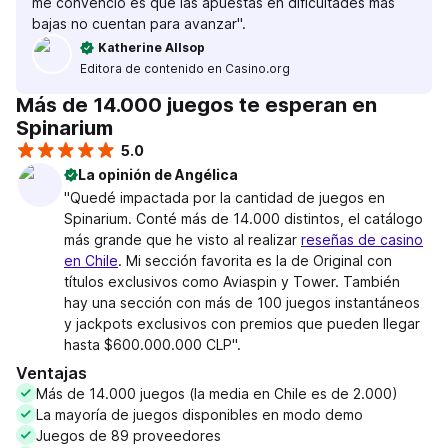
me convenció es que las apuestas en dificultades más
bajas no cuentan para avanzar".
Katherine Allsop
Editora de contenido en Casino.org
Más de 14.000 juegos te esperan en
Spinarium
5.0
La opinión de Angélica
"Quedé impactada por la cantidad de juegos en
Spinarium. Conté más de 14.000 distintos, el catálogo
más grande que he visto al realizar
reseñas de casino
en Chile
. Mi sección favorita es la de Original con
títulos exclusivos como Aviaspin y Tower. También
hay una sección con más de 100 juegos instantáneos
y jackpots exclusivos con premios que pueden llegar
hasta $600.000.000 CLP".
Ventajas
Más de 14.000 juegos (la media en Chile es de 2.000)
La mayoría de juegos disponibles en modo demo
Juegos de 89 proveedores