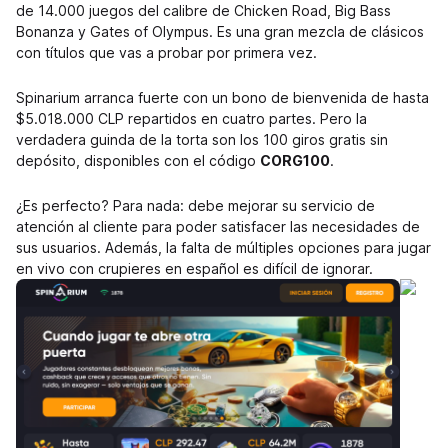
de 14.000 juegos del calibre de
Chicken Road, Big Bass
Bonanza
y
Gates of Olympus.
Es una gran mezcla de clásicos
con títulos que vas a probar por primera vez.
Spinarium arranca fuerte con un bono de bienvenida de hasta
$5.018.000 CLP repartidos en cuatro partes. Pero la
verdadera guinda de la torta son los 100 giros gratis sin
depósito, disponibles con el código
CORG100
.
¿Es perfecto? Para nada: debe mejorar su servicio de
atención al cliente para poder satisfacer las necesidades de
sus usuarios. Además, la falta de múltiples opciones para jugar
en vivo con crupieres en español es difícil de ignorar.