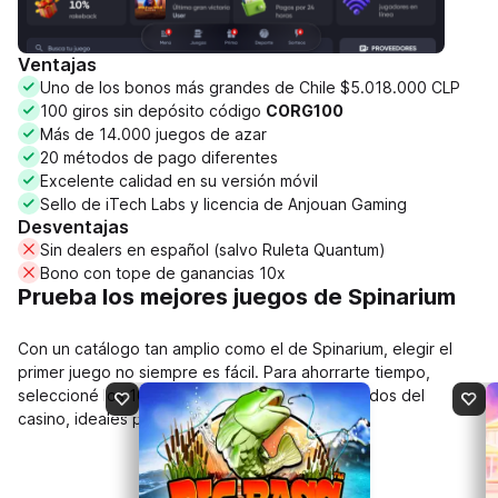
Ventajas
Uno de los bonos más grandes de Chile $5.018.000 CLP
100 giros sin depósito código
CORG100
Más de 14.000 juegos de azar
20 métodos de pago diferentes
Excelente calidad en su versión móvil
Sello de iTech Labs y licencia de Anjouan Gaming
Desventajas
Sin dealers en español (salvo
Ruleta Quantum)
Bono con tope de ganancias 10x
Prueba los mejores juegos de Spinarium
Con un catálogo tan amplio como el de Spinarium, elegir el
primer juego no siempre es fácil. Para ahorrarte tiempo,
seleccioné los 10
juegos gratuitos
más destacados del
casino, ideales para probar antes de apostar