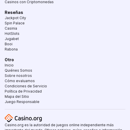
Casinos con Criptomonedas
Reseñas
Jackpot City
Spin Palace
Casinia
HotSlots
Jugabet
Booi
Rabona
Otro
Inicio
Quiénes Somos
Sobre nosotros
Cómo evaluamos
Condiciones de Servicio
Política de Privacidad
Mapa del Sitio
Juego Responsable
Casino.org es la autoridad de juegos online independiente más