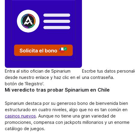
Entra al sitio ofician de Spinarium
Escrbe tus datos personal
desde nuestro enlace y haz clic en el
una contraseña.
botón de 'Registro'.
Mi veredicto tras probar Spinarium en Chile
Spinarium destaca por su generoso bono de bienvenida bien
estructurado en cuatro niveles, algo que no es tan común en
casinos nuevos
. Aunque no tiene una gran variedad de
promociones, compensa con jackpots millonarios y un enorme
catálogo de juegos.