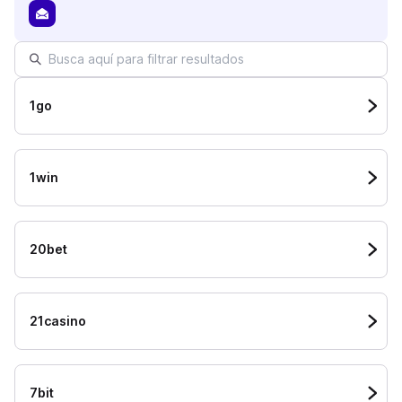
1go
1win
20bet
21casino
7bit