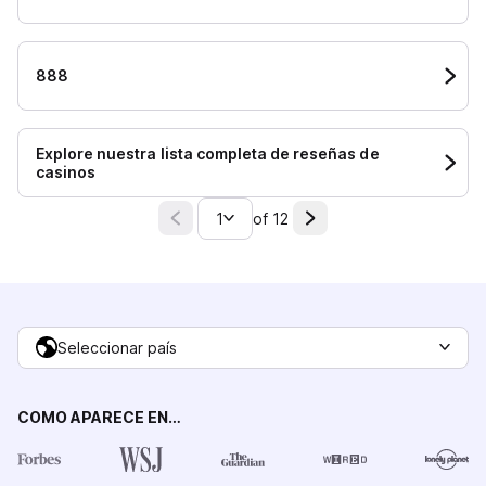
888
Explore nuestra lista completa de reseñas de
casinos
1
of
12
Seleccionar país
COMO APARECE EN…