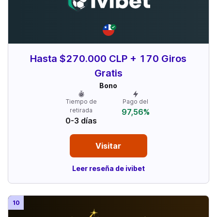
Hasta $270.000 CLP + 170 Giros
Gratis
Bono
Tiempo de
Pago del
retirada
97,56%
0-3 días
Visitar
Leer reseña de ivibet
10