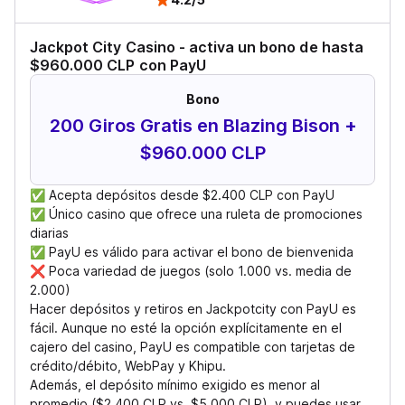
Jackpot City Casino - activa un bono de hasta
$960.000 CLP con PayU
Bono
200 Giros Gratis en Blazing Bison +
$960.000 CLP
✅ Acepta depósitos desde $2.400 CLP con PayU
✅ Único casino que ofrece una ruleta de promociones
diarias
✅ PayU es válido para activar el bono de bienvenida
❌ Poca variedad de juegos (solo 1.000 vs. media de
2.000)
Hacer depósitos y retiros en Jackpotcity con PayU es
fácil. Aunque no esté la opción explícitamente en el
cajero del casino, PayU es compatible con tarjetas de
crédito/débito, WebPay y Khipu.
Además, el depósito mínimo exigido es menor al
promedio ($2.400 CLP vs. $5.000 CLP), y puedes usar