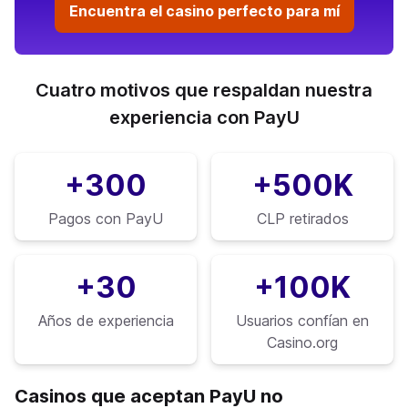
Encuentra el casino perfecto para mí
Cuatro motivos que respaldan nuestra
experiencia con PayU
+300
+500K
Pagos con PayU
CLP retirados
+30
+100K
Años de experiencia
Usuarios confían en
Casino.org
Casinos que aceptan PayU no