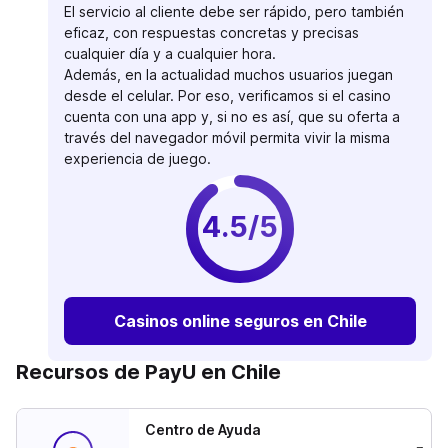
El servicio al cliente debe ser rápido, pero también
eficaz, con respuestas concretas y precisas
cualquier día y a cualquier hora.
Además, en la actualidad muchos usuarios juegan
desde el celular. Por eso, verificamos si el casino
cuenta con una app y, si no es así, que su oferta a
través del navegador móvil permita vivir la misma
experiencia de juego.
4.5
/
5
Casinos online seguros en Chile
Recursos de PayU en Chile
Centro de Ayuda