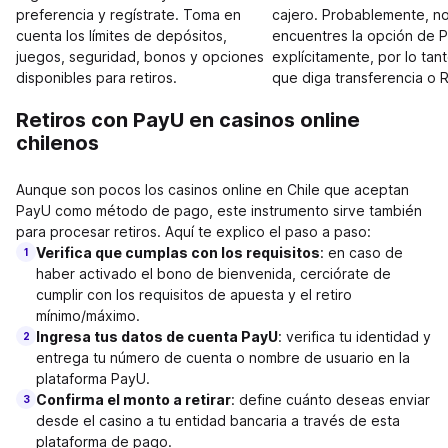
preferencia y regístrate. Toma en
cajero. Probablemente, n
cuenta los límites de depósitos,
encuentres la opción de 
juegos, seguridad, bonos y opciones
explícitamente, por lo tant
disponibles para retiros.
que diga transferencia o
Retiros con PayU en casinos online
chilenos
Aunque son pocos los casinos online en Chile que aceptan
PayU como método de pago, este instrumento sirve también
para procesar retiros. Aquí te explico el paso a paso:
Verifica que cumplas con los requisitos
: en caso de
1
haber activado el bono de bienvenida, cerciórate de
cumplir con los requisitos de apuesta y el retiro
mínimo/máximo.
Ingresa tus datos de cuenta PayU
: verifica tu identidad y
2
entrega tu número de cuenta o nombre de usuario en la
plataforma PayU.
Confirma el monto a retirar
: define cuánto deseas enviar
3
desde el casino a tu entidad bancaria a través de esta
plataforma de pago.