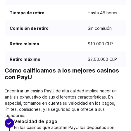
Tiempo de retiro
Hasta 48 horas
Comisión de retiro
Sin comisión
Retiro mínimo
$10.000 CLP
Retiro máximo
$2.00.000 CLP
Cómo calificamos a los mejores casinos
con PayU
Encontrar un casino PayU de alta calidad implica hacer un
análisis exhaustivo de sus diferentes características. En
especial, tomamos en cuenta su velocidad en los pagos,
límites, comisiones, y la seguridad que ofrece a sus
jugadores.
Velocidad de pago
En los casinos que aceptan PayU los depósitos son