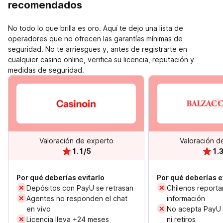
recomendados
No todo lo que brilla es oro. Aquí te dejo una lista de
operadores que no ofrecen las garantías mínimas de
seguridad. No te arriesgues y, antes de registrarte en
cualquier casino online, verifica su licencia, reputación y
medidas de seguridad.
Valoración de experto
Valoración d
1.1/5
1.
Por qué deberías evitarlo
Por qué deberías e
Depósitos con PayU se retrasan
Chilenos reportan
Agentes no responden el chat
información
en vivo
No acepta PayU 
Licencia lleva +24 meses
ni retiros