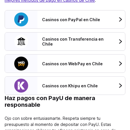
mejores métodos de pago en casinos de Chile
:
Casinos con PayPal en Chile
Casinos con Transferencia en
Chile
Casinos con WebPay en Chile
Casinos con Khipu en Chile
Haz pagos con PayU de manera
responsable
Ojo con sobre entusiasmarte. Respeta siempre tu
presupuesto al momento de depositar con PayU. Estas