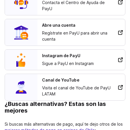
Contacta el Centro de Ayuda de
PayU
Abre una cuenta
Regístrate en PayU para abrir una
cuenta
Instagram de PayU
Sigue a PayU en Instagram
Canal de YouTube
Visita el canal de YouTube de PayU
LATAM
¿Buscas alternativas? Estas son las
mejores
Si buscas más alternativas de pago, aquí te dejo otros de los