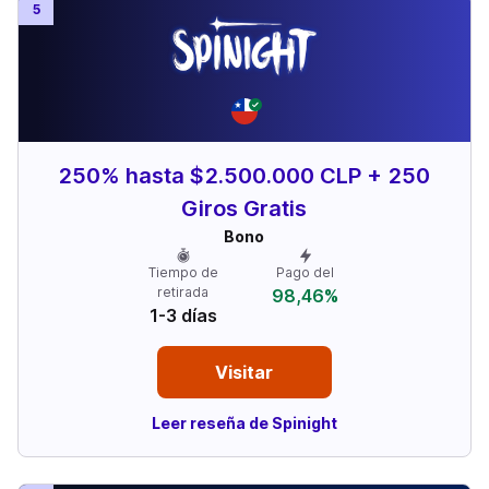
5
250% hasta $2.500.000 CLP + 250
Giros Gratis
Bono
Tiempo de
Pago del
retirada
98,46%
1-3 días
Visitar
Leer reseña de Spinight