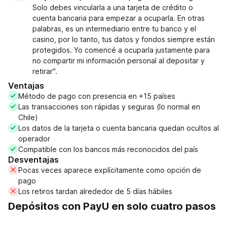
Solo debes vincularla a una tarjeta de crédito o
cuenta bancaria para empezar a ocuparla. En otras
palabras, es un intermediario entre tu banco y el
casino, por lo tanto, tus datos y fondos siempre están
protegidos. Yo comencé a ocuparla justamente para
no compartir mi información personal al depositar y
retirar".
Ventajas
Método de pago con presencia en +15 países
Las transacciones son rápidas y seguras (lo normal en
Chile)
Los datos de la tarjeta o cuenta bancaria quedan ocultos al
operador
Compatible con los bancos más reconocidos del país
Desventajas
Pocas veces aparece explícitamente como opción de
pago
Los retiros tardan alrededor de 5 días hábiles
Depósitos con PayU en solo cuatro pasos