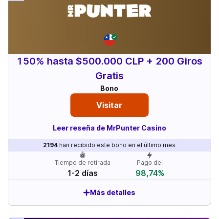
Visitar
150% hasta $500.000 CLP + 200 Giros
Gratis
Bono
Visitar
Leer reseña de MrPunter Casino
2194
han recibido este bono en el último mes
Tiempo de retirada
Pago del
1-2 días
98,74%
Más detalles
Opciones de depósito
Hasta 25% de reembolso en vivo
Obtén 50 giros de lunes a jueves