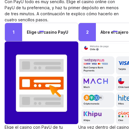
Con PayU todo es muy sencillo. Elige el casino online con
PayU de tu preferencia, y haz tu primer depósito en menos
de tres minutos. A continuación te explico cómo hacerlo en
cuatro sencillos pasos.
1
Elige un casino PayU
2
Abre el cajero
Elige el casino con PayU de tu
Una vez dentro del casino