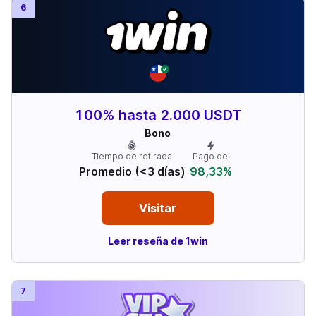
6
100% hasta 2.000 USDT
Bono
Tiempo de retirada
Pago del
Promedio (<3 días)
98,33%
Visitar
Leer reseña de 1win
7