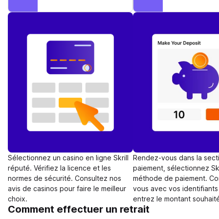
Sélectionnez un casino en ligne Skrill
Rendez-vous dans la sect
réputé. Vérifiez la licence et les
paiement, sélectionnez Sk
normes de sécurité. Consultez nos
méthode de paiement. Co
avis de casinos
pour faire le meilleur
vous avec vos identifiants 
choix.
entrez le montant souhait
Comment effectuer un retrait