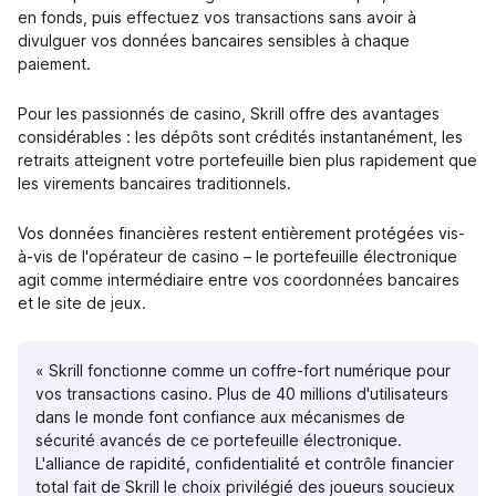
en fonds, puis effectuez vos transactions sans avoir à
divulguer vos données bancaires sensibles à chaque
paiement.
Pour les passionnés de casino, Skrill offre des avantages
considérables : les dépôts sont crédités instantanément, les
retraits atteignent votre portefeuille bien plus rapidement que
les virements bancaires traditionnels.
Vos données financières restent entièrement protégées vis-
à-vis de l'opérateur de casino – le portefeuille électronique
agit comme intermédiaire entre vos coordonnées bancaires
et le site de jeux.
« Skrill fonctionne comme un coffre-fort numérique pour
vos transactions casino. Plus de 40 millions d'utilisateurs
dans le monde font confiance aux mécanismes de
sécurité avancés de ce portefeuille électronique.
L'alliance de rapidité, confidentialité et contrôle financier
total fait de Skrill le choix privilégié des joueurs soucieux