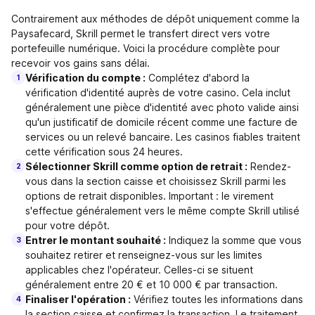
Contrairement aux méthodes de dépôt uniquement comme la
Paysafecard, Skrill permet le transfert direct vers votre
portefeuille numérique. Voici la procédure complète pour
recevoir vos gains sans délai.
Vérification du compte :
Complétez d'abord la
1
vérification d'identité auprès de votre casino. Cela inclut
généralement une pièce d'identité avec photo valide ainsi
qu'un justificatif de domicile récent comme une facture de
services ou un relevé bancaire. Les casinos fiables traitent
cette vérification sous 24 heures.
Sélectionner Skrill comme option de retrait :
Rendez-
2
vous dans la section caisse et choisissez Skrill parmi les
options de retrait disponibles. Important : le virement
s'effectue généralement vers le même compte Skrill utilisé
pour votre dépôt.
Entrer le montant souhaité :
Indiquez la somme que vous
3
souhaitez retirer et renseignez-vous sur les limites
applicables chez l'opérateur. Celles-ci se situent
généralement entre 20 € et 10 000 € par transaction.
Finaliser l'opération :
Vérifiez toutes les informations dans
4
la section caisse et confirmez la transaction. Le traitement