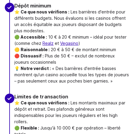
Dépôt minimum
⭐
Ce que nous vérifions :
Les barrières d'entrée pour
différents budgets. Nous évaluons si les casinos offrent
un accès équitable aux joueurs disposant de budgets
plus modestes.
🟢
Accessible :
10 € à 20 € minimum – idéal pour tester
(comme chez
Realz
et
Vegasino
)
🟡
Raisonnable :
20 € à 50 € de montant minimum
🔴
Dissuasif :
Plus de 50 € – exclut de nombreux
joueurs occasionnels
💡
Notre verdict :
« Des barrières d'entrée basses
montrent qu'un casino accueille tous les types de joueurs
– pas seulement ceux aux poches bien garnies. »
Limites de transaction
⭐
Ce que nous vérifions :
Les montants maximaux par
dépôt et retrait. Des plafonds généreux sont
indispensables pour les joueurs réguliers et les high
rollers.
🟢
Flexible :
Jusqu'à 10 000 € par opération – liberté