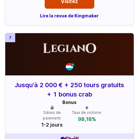
Visitez
Lire la revue de Kingmaker
7
Jusqu'à 2 000 € + 250 tours gratuits
+ 1 bonus crab
Bonus
Délais de
Taux de victoire:
paiement:
98,18%
1-2 jours