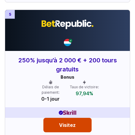
5
250% jusqu’à 2 000 € + 200 tours
gratuits
Bonus
Délais de
Taux de victoire:
paiement:
97,94%
0-1 jour
Visitez