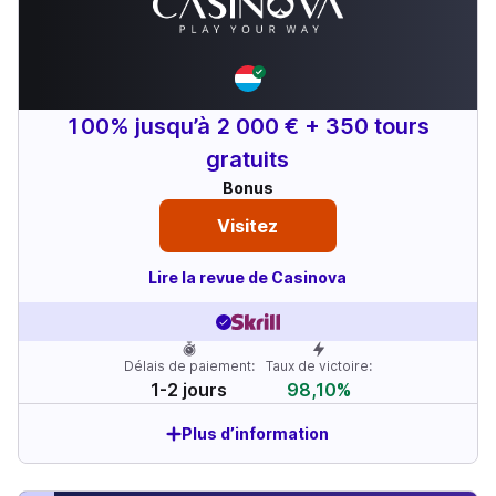
Visitez
100% jusqu’à 2 000 € + 350 tours
gratuits
Bonus
Visitez
Lire la revue de Casinova
Délais de paiement:
Taux de victoire:
1-2 jours
98,10%
Plus d’information
Options bancaires:
Huge new casino welcome package up to €2,000