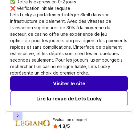
✅ Retraits express en 0-2 jours
❌ Vérification initiale requise
Lets Lucky a parfaitement intégré Skrill dans son
infrastructure de paiement. Avec des vitesses de
transaction supérieures de 30% à la moyenne du
secteur, ce casino offre une expérience de jeu
optimisée pour les joueurs qui privilégient des paiements
rapides et sans complications. L'interface de paiement
est intuitive, et les dépôts sont crédités en quelques
secondes seulement. Pour les joueurs luxembourgeois
recherchant un
casino en ligne fiable
, Lets Lucky
représente un choix de premier ordre.
Visiter le site
Lire la revue de Lets Lucky
2
Évaluation d'expert
4.3/5