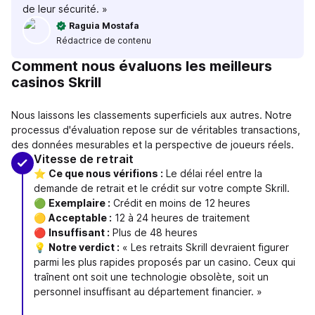
de leur sécurité. »
Raguia Mostafa
Rédactrice de contenu
Comment nous évaluons les meilleurs
casinos Skrill
Nous laissons les classements superficiels aux autres. Notre
processus d'évaluation repose sur de véritables transactions,
des données mesurables et la perspective de joueurs réels.
Vitesse de retrait
⭐
Ce que nous vérifions :
Le délai réel entre la
demande de retrait et le crédit sur votre compte Skrill.
🟢
Exemplaire :
Crédit en moins de 12 heures
🟡
Acceptable :
12 à 24 heures de traitement
🔴
Insuffisant :
Plus de 48 heures
💡
Notre verdict :
« Les retraits Skrill devraient figurer
parmi les plus rapides proposés par un casino. Ceux qui
traînent ont soit une technologie obsolète, soit un
personnel insuffisant au département financier. »