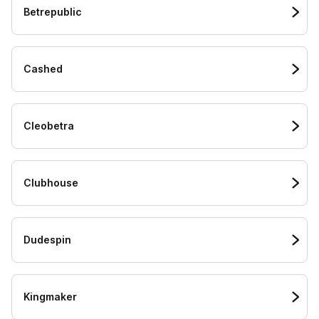
Betrepublic
Cashed
Cleobetra
Clubhouse
Dudespin
Kingmaker