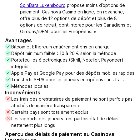
SpinBara Luxembourg
propose moins d’options de
paiement. Casinova Casino en ligne, en revanche,
offre plus de 12 options de dépôt et plus de 8
options de retrait, dont Interac pour les Canadiens et
Giropay/iDEAL pour les Européens. »
Avantages
Bitcoin et Ethereum entièrement pris en charge
Dépôt minimum faible : 10 à 20 € selon la méthode
Portefeuilles électroniques (Skrill, Neteller, Payoneer)
intégrés
Apple Pay et Google Pay pour des dépôts mobiles rapides
Transferts SEPA pour les joueurs européens sans frais
Méthodes locales
Inconvénients
Les frais des prestataires de paiement ne sont parfois pas
affichés de manière transparente
Certains pays sont totalement exclus
Les rapports des joueurs font parfois état de délais
nettement plus longs
Aperçu des délais de paiement au Casinova