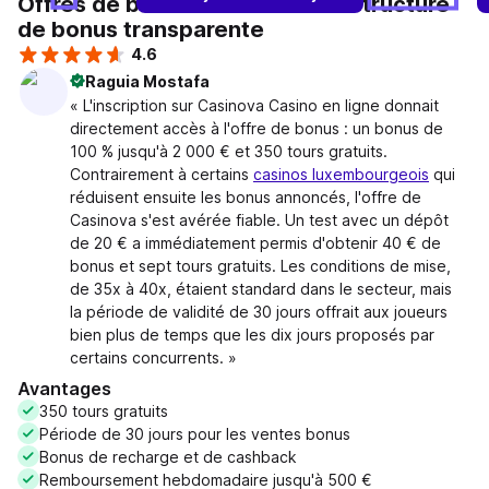
Offres de bienvenue avec une structure
de bonus transparente
4.6
Raguia Mostafa
« L'inscription sur Casinova Casino en ligne donnait
directement accès à l'offre de bonus : un bonus de
100 % jusqu'à 2 000 € et 350 tours gratuits.
Contrairement à certains
casinos luxembourgeois
qui
réduisent ensuite les bonus annoncés, l'offre de
Casinova s'est avérée fiable. Un test avec un dépôt
de 20 € a immédiatement permis d'obtenir 40 € de
bonus et sept tours gratuits. Les conditions de mise,
de 35x à 40x, étaient standard dans le secteur, mais
la période de validité de 30 jours offrait aux joueurs
bien plus de temps que les dix jours proposés par
certains concurrents. »
Avantages
350 tours gratuits
Période de 30 jours pour les ventes bonus
Bonus de recharge et de cashback
Remboursement hebdomadaire jusqu'à 500 €