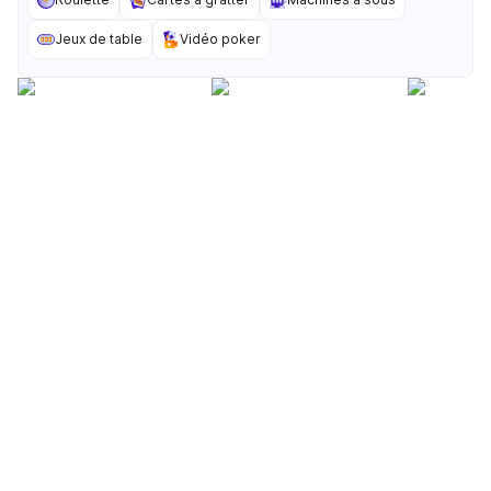
Jeux de table
Vidéo poker