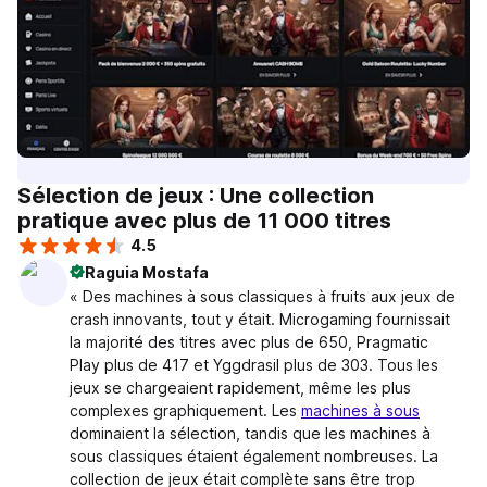
Sélection de jeux : Une collection
pratique avec plus de 11 000 titres
4.5
Raguia Mostafa
« Des machines à sous classiques à fruits aux jeux de
crash innovants, tout y était. Microgaming fournissait
la majorité des titres avec plus de 650, Pragmatic
Play plus de 417 et Yggdrasil plus de 303. Tous les
jeux se chargeaient rapidement, même les plus
complexes graphiquement. Les
machines à sous
dominaient la sélection, tandis que les machines à
sous classiques étaient également nombreuses. La
collection de jeux était complète sans être trop