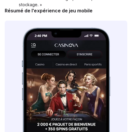
stockage. »
Résumé de l'expérience de jeu mobile