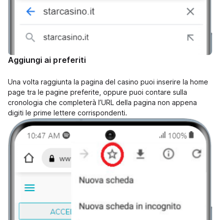
Aggiungi ai preferiti
Una volta raggiunta la pagina del casino puoi inserire la home
page tra le pagine preferite, oppure puoi contare sulla
cronologia che completerà l’URL della pagina non appena
digiti le prime lettere corrispondenti.