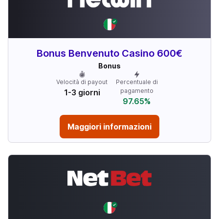
Maggiori informazioni
Bonus Benvenuto Casino 600€
Bonus
Velocità di payout
Percentuale di
pagamento
1-3 giorni
97.65%
Maggiori informazioni