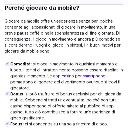
Perché giocare da mobile?
Giocare da mobile offre un’esperienza senza pari poiché
consente agli appassionati di giocare in movimento, in una
breve pausa caffé o nella spensieratezza di fine giornata. Di
conseguenza, il gioco in movimento è ancora più comodo se
si considerano i luoghi di gioco. In sintesi, i 4 buoni motivi per
giocare da mobile sono:
Comodità:
si gioca in movimento in qualsiasi momento e
luogo. I tempi di intrattenimento possono essere ritagliati in
qualsiasi momento. Le
app casino per smartphone
permettono di godere del divertimento ovunque si trovi il
giocatore.
Bonus:
si può usufruire di bonus esclusivi per chi gioca da
mobile. Sebbene si tratti un’eventualità, poiché non tutti i
casinò dispongono di offerte mirate al pubblico di app
casino, tutto ciò contribuisce a fornire un’esperienza di
gioco gratificante.
Focus:
ci si concentra su una sola finestra di gioco.