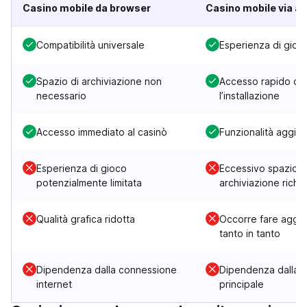
Casino mobile da browser
Casino mobile via a
Compatibilità universale
Esperienza di gioc
Spazio di archiviazione non
Accesso rapido d
necessario
l’installazione
Accesso immediato al casinò
Funzionalità aggiun
Esperienza di gioco
Eccessivo spazio d
potenzialmente limitata
archiviazione richi
Qualità grafica ridotta
Occorre fare aggio
tanto in tanto
Dipendenza dalla connessione
Dipendenza dalla p
internet
principale