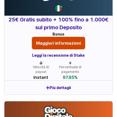
25€ Gratis subito + 100% fino a 1.000€
sul primo Deposito
Bonus
Maggiori informazioni
Leggi la recensione di Stake
Velocità di
Percentuale di
payout
pagamento
Instant
97.85%
Più dettagli
Metodi di pagamento:
No max BTC withdrawal limit
25+ cryptocurrencies accepted
Low crypto withdrawal fees