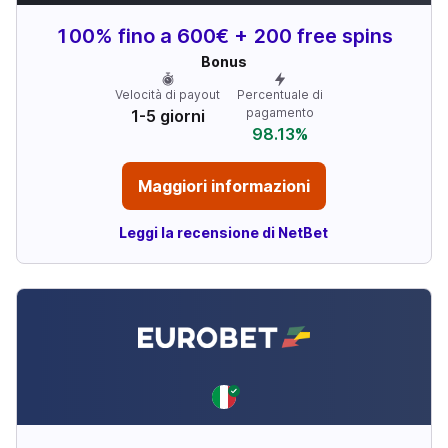
100% fino a 600€ + 200 free spins
Bonus
Velocità di payout
Percentuale di
pagamento
1-5 giorni
98.13%
Maggiori informazioni
Leggi la recensione di NetBet