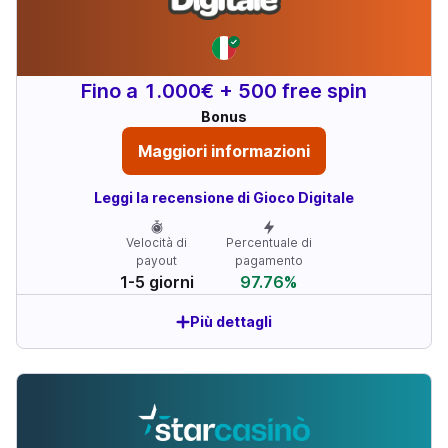
Maggiori informazioni
Fino a 1.000€ + 500 free spin
Bonus
Maggiori informazioni
Leggi la recensione di Gioco Digitale
Velocità di
Percentuale di
payout
pagamento
1-5 giorni
97.76%
Più dettagli
Metodi di pagamento:
Slot Races ogni 60 minuti
Bonus Lucky Drops da 5€ reali
Bonus “Gioca Gratis” ogni giorno
Maggiori informazioni