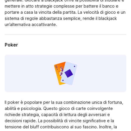
mettere in atto strategie complesse per battere il banco e
portare a casa la vincita della partita. La velocità di gioco e un
sistema di regole abbastanza semplice, rende il blackjack
un’alternativa accattivante.
Poker
Il poker è popolare per la sua combinazione unica di fortuna,
abilità e psicologia. Questo gioco di carte coinvolgente
richiede strategia, capacità di lettura degli avversari e
decisioni rapide. La possibilità di vincite significative e la
tensione del bluff contribuiscono al suo fascino. Inoltre, la