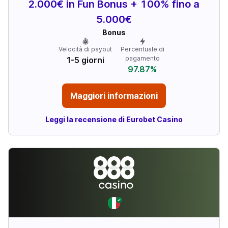
2.000€ in Fun Bonus + 100% fino a
5.000€
Bonus
Velocità di payout
Percentuale di
pagamento
1-5 giorni
97.87%
Maggiori informazioni
Leggi la recensione di Eurobet Casino