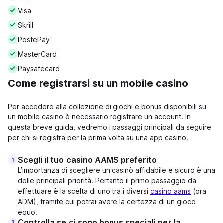
Visa
Skrill
PostePay
MasterCard
Paysafecard
Come registrarsi su un mobile casino
Per accedere alla collezione di giochi e bonus disponibili su
un mobile casino è necessario registrare un account. In
questa breve guida, vedremo i passaggi principali da seguire
per chi si registra per la prima volta su una app casino.
Scegli il tuo casino AAMS preferito
1
L’importanza di scegliere un casinò affidabile e sicuro è una
delle principali priorità. Pertanto il primo passaggio da
effettuare è la scelta di uno tra i diversi
casino aams
(ora
ADM), tramite cui potrai avere la certezza di un gioco
equo.
Controlla se ci sono bonus speciali per la
2