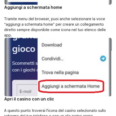
Aggiungi a schermata home
Tramite menu del browser, puoi anche selezionare la voce
“aggiungi a schermata home” per creare un collegamento
diretto sempre disponibile come icona nel tuo elenco delle
app.
Apri il casino con un clic
A questo punto troverai l'icona del casino selezionato sullo
schermo del tuo telefono e con un clic potrai aprire