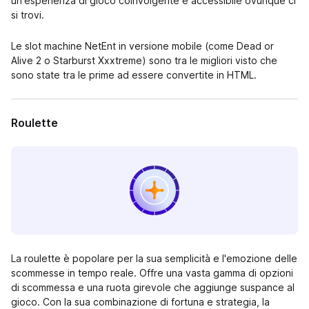
un'esperienza di gioco coinvolgente e accessibile ovunque ci
si trovi.
Le slot machine NetEnt in versione mobile (come Dead or
Alive 2 o Starburst Xxxtreme) sono tra le migliori visto che
sono state tra le prime ad essere convertite in HTML.
Roulette
La roulette è popolare per la sua semplicità e l'emozione delle
scommesse in tempo reale. Offre una vasta gamma di opzioni
di scommessa e una ruota girevole che aggiunge suspance al
gioco. Con la sua combinazione di fortuna e strategia, la