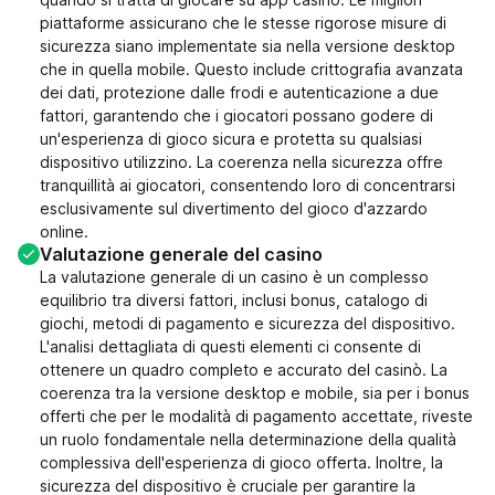
piattaforme assicurano che le stesse rigorose misure di
sicurezza siano implementate sia nella versione desktop
che in quella mobile. Questo include crittografia avanzata
dei dati, protezione dalle frodi e autenticazione a due
fattori, garantendo che i giocatori possano godere di
un'esperienza di gioco sicura e protetta su qualsiasi
dispositivo utilizzino. La coerenza nella sicurezza offre
tranquillità ai giocatori, consentendo loro di concentrarsi
esclusivamente sul divertimento del gioco d'azzardo
online.
Valutazione generale del casino
La valutazione generale di un casino è un complesso
equilibrio tra diversi fattori, inclusi bonus, catalogo di
giochi, metodi di pagamento e sicurezza del dispositivo.
L'analisi dettagliata di questi elementi ci consente di
ottenere un quadro completo e accurato del casinò. La
coerenza tra la versione desktop e mobile, sia per i bonus
offerti che per le modalità di pagamento accettate, riveste
un ruolo fondamentale nella determinazione della qualità
complessiva dell'esperienza di gioco offerta. Inoltre, la
sicurezza del dispositivo è cruciale per garantire la