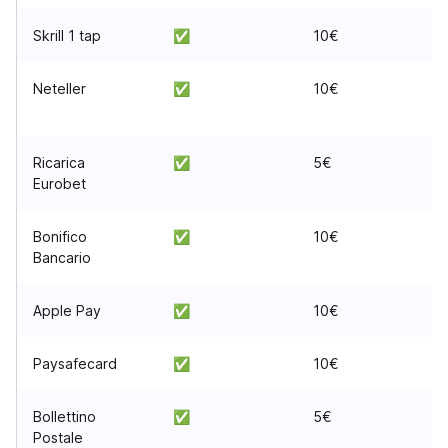
Skrill 1 tap
✅
10€
Neteller
✅
10€
Ricarica
✅
5€
Eurobet
Bonifico
✅
10€
Bancario
Apple Pay
✅
10€
Paysafecard
✅
10€
Bollettino
✅
5€
Postale