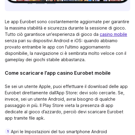
Le app Eurobet sono costantemente aggiornate per garantire
la massima stabilità e sicurezza durante la sessione di gioco.
Tutto ciò garantisce un'esperienza di gioco da
casino mobile
senza pari su dispositivi Android e iOS: quando abbiamo
provato entrambe le app con l'ultimo aggiornamento
disponibilie, la navigazione ci è sembrata molto veloce con il
gameplay dei giochi stabile abbastanza.
Come scaricare l’app casino Eurobet mobile
Se sei un utente Apple, puoi effettuare il download delle app
Eurobet direttamente dall’App Store: devi solo cercarle. Se,
invece, sei un utente Android, avrai bisogno di qualche
passaggio in più. Il Play Store vieta la presenza di app
dedicate al gioco d’azzardo, perciò devi scaricare Eurobet
app tramite file apk.
Apri le Impostazioni del tuo smartphone Android
1