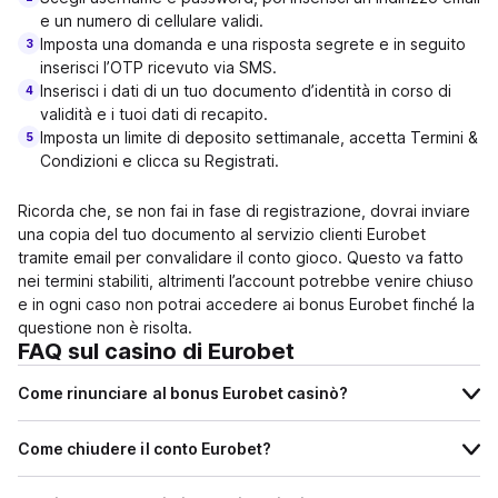
e un numero di cellulare validi.
Imposta una domanda e una risposta segrete e in seguito
3
inserisci l’OTP ricevuto via SMS.
Inserisci i dati di un tuo documento d’identità in corso di
4
validità e i tuoi dati di recapito.
Imposta un limite di deposito settimanale, accetta Termini &
5
Condizioni e clicca su Registrati.
Ricorda che, se non fai in fase di registrazione, dovrai inviare
una copia del tuo documento al servizio clienti Eurobet
tramite email per convalidare il conto gioco. Questo va fatto
nei termini stabiliti, altrimenti l’account potrebbe venire chiuso
e in ogni caso non potrai accedere ai bonus Eurobet finché la
questione non è risolta.
FAQ sul casino di Eurobet
Come rinunciare al bonus Eurobet casinò?
Come chiudere il conto Eurobet?