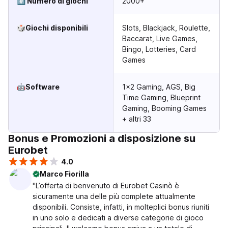
#️⃣ Numero di giochi
2000+
🎲
Giochi disponibili
Slots, Blackjack, Roulette,
Baccarat, Live Games,
Bingo, Lotteries, Card
Games
🤖
Software
1x2 Gaming, AGS, Big
Time Gaming, Blueprint
Gaming, Booming Games
+ altri 33
Bonus e Promozioni a disposizione su
Eurobet
4.0
Marco Fiorilla
"L’offerta di benvenuto di Eurobet Casinò è
sicuramente una delle più complete attualmente
disponibili. Consiste, infatti, in molteplici bonus riuniti
in uno solo e dedicati a diverse categorie di gioco