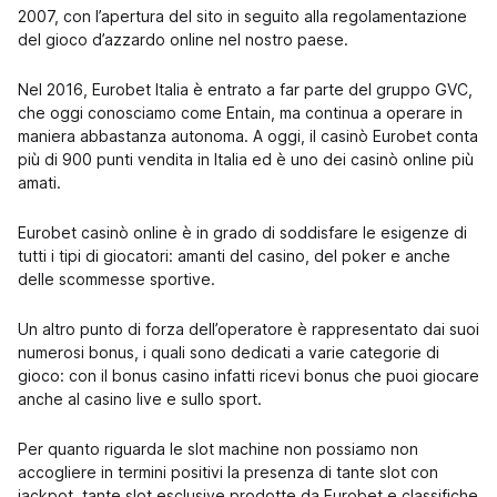
2007, con l’apertura del sito in seguito alla regolamentazione
del gioco d’azzardo online nel nostro paese.
Nel 2016, Eurobet Italia è entrato a far parte del gruppo GVC,
che oggi conosciamo come Entain, ma continua a operare in
maniera abbastanza autonoma. A oggi, il casinò Eurobet conta
più di 900 punti vendita in Italia ed è uno dei casinò online più
amati.
Eurobet casinò online è in grado di soddisfare le esigenze di
tutti i tipi di giocatori: amanti del casino, del poker e anche
delle scommesse sportive.
Un altro punto di forza dell’operatore è rappresentato dai suoi
numerosi bonus, i quali sono dedicati a varie categorie di
gioco: con il bonus casino infatti ricevi bonus che puoi giocare
anche al casino live e sullo sport.
Per quanto riguarda le slot machine non possiamo non
accogliere in termini positivi la presenza di tante slot con
jackpot, tante slot esclusive prodotte da Eurobet e classifiche