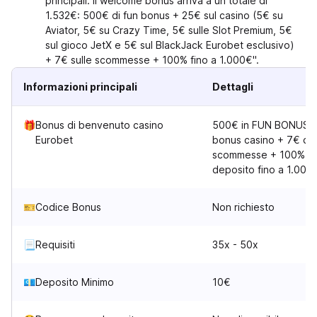
principali. Il welcome bonus arriva a un totale di
1.532€: 500€ di fun bonus + 25€ sul casino (5€ su
Aviator, 5€ su Crazy Time, 5€ sulle Slot Premium, 5€
sul gioco JetX e 5€ sul BlackJack Eurobet esclusivo)
+ 7€ sulle scommesse + 100% fino a 1.000€".
Informazioni principali
Dettagli
🎁
Bonus di benvenuto casino
500€ in FUN BONUS +
Eurobet
bonus casino + 7€ di
scommesse + 100% de
deposito fino a 1.000
🎫
Codice Bonus
Non richiesto
📃
Requisiti
35x - 50x
💶
Deposito Minimo
10€