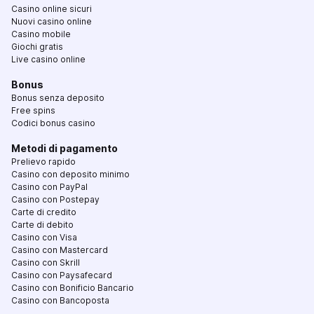
Casino online sicuri
Nuovi casino online
Casino mobile
Giochi gratis
Live casino online
Bonus
Bonus senza deposito
Free spins
Codici bonus casino
Metodi di pagamento
Prelievo rapido
Casino con deposito minimo
Casino con PayPal
Casino con Postepay
Carte di credito
Carte di debito
Casino con Visa
Casino con Mastercard
Casino con Skrill
Casino con Paysafecard
Casino con Bonificio Bancario
Casino con Bancoposta