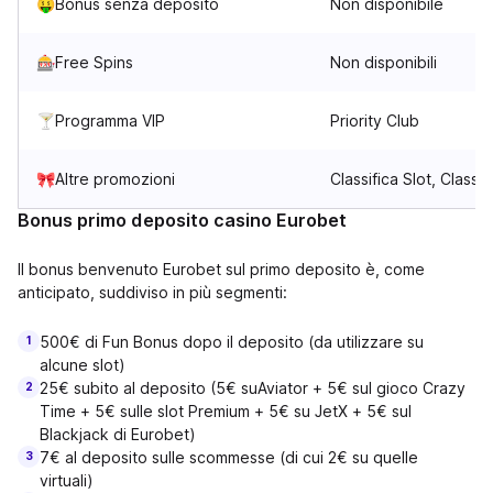
🤑
Bonus senza deposito
Non disponibile
🎰
Free Spins
Non disponibili
🍸
Programma VIP
Priority Club
🎀
Altre promozioni
Classifica Slot, Classi
Bonus primo deposito casino Eurobet
Il bonus benvenuto Eurobet sul primo deposito è, come
anticipato, suddiviso in più segmenti:
500€ di Fun Bonus dopo il deposito (da utilizzare su
1
alcune slot)
25€ subito al deposito (5€ suAviator + 5€ sul gioco Crazy
2
Time + 5€ sulle slot Premium + 5€ su JetX + 5€ sul
Blackjack di Eurobet)
7€ al deposito sulle scommesse (di cui 2€ su quelle
3
virtuali)