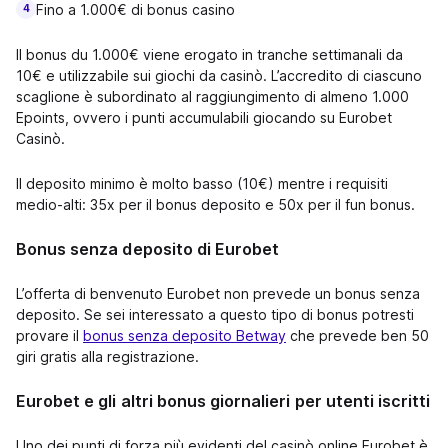
Fino a 1.000€ di bonus casino
4
Il bonus du 1.000€ viene erogato in tranche settimanali da
10€ e utilizzabile sui giochi da casinò. L’accredito di ciascuno
scaglione è subordinato al raggiungimento di almeno 1.000
Epoints, ovvero i punti accumulabili giocando su Eurobet
Casinò.
Il deposito minimo è molto basso (10€) mentre i requisiti
medio-alti: 35x per il bonus deposito e 50x per il fun bonus.
Bonus senza deposito di Eurobet
L’offerta di benvenuto Eurobet non prevede un bonus senza
deposito. Se sei interessato a questo tipo di bonus potresti
provare il
bonus senza deposito Betway
che prevede ben 50
giri gratis alla registrazione.
Eurobet e gli altri bonus giornalieri per utenti iscritti
Uno dei punti di forza più evidenti del casinò online Eurobet è