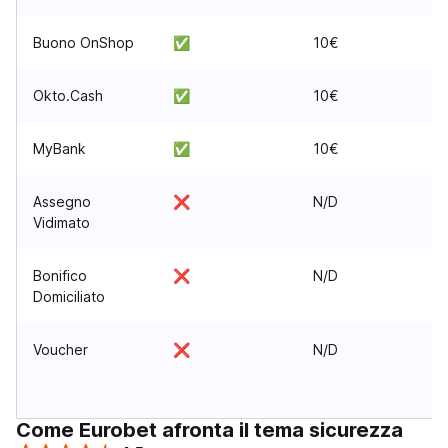
Buono OnShop
✅
10€
Okto.Cash
✅
10€
MyBank
✅
10€
Assegno
❌
N/D
Vidimato
Bonifico
❌
N/D
Domiciliato
Voucher
❌
N/D
Come Eurobet afronta il tema sicurezza