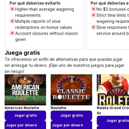
Por qué deberías evitarlo
Por qué deberías e
Higher-than average wagering
No $5 bonuses c
requirements
Strict time limits 
Multiple reports of slow
wagering requir
redemptions on bonus values
Slow responses 
Account closures without reason
service around 
given
Juega gratis
Te ofrecemos un sinfín de alternativas para que puedas jugar
sin arriesgar tu dinero. ¡Elije uno de nuestros juegos para jugar
sin riesgo!
American Roulette
Roulette
Roleta Grand Cro
Sc
Jugar gratis
Jugar gratis
Jugar gratis
Jugar por dinero
Jugar por dinero