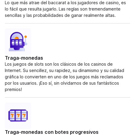
Lo que más atrae del baccarat a los jugadores de casino, es
lo fácil que resulta jugarlo. Las reglas son tremendamente
sencillas y las probabilidades de ganar realmente altas.
Traga-monedas
Los juegos de slots son los clásicos de los casinos de
Internet. Su sencillez, su rapidez, su dinamismo y su calidad
gráfica lo convierten en uno de los juegos más reclamados
por los usuarios. ¡Eso sí, sin olvidarnos de sus fantásticos
premios!
Traga-monedas con botes progresivos