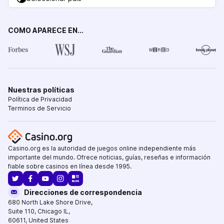
COMO APARECE EN…
Nuestras políticas
Política de Privacidad
Terminos de Servicio
Casino.org es la autoridad de juegos online independiente más
importante del mundo. Ofrece noticias, guías, reseñas e información
fiable sobre casinos en línea desde 1995.
Direcciones de correspondencia
680 North Lake Shore Drive
,
Suite 110,
Chicago IL
,
60611
,
United States