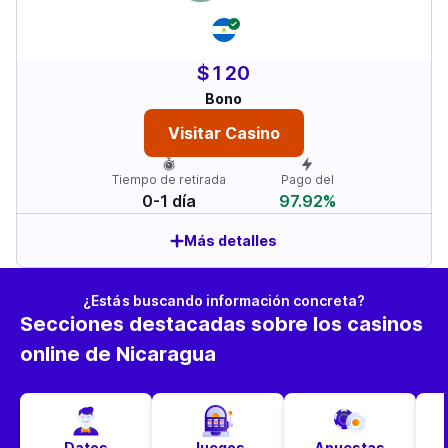
$120
Bono
Visitar Casino
Tiempo de retirada
Pago del
0-1 día
97.92%
Más detalles
Opciones de depósito
Over 1,000 Casino Games
Generous Bonuses & Offers
¿Estás buscando información concreta?
Fast Withdrawals on Winnings
Secciones destacadas sobre los casinos
.
online de Nicaragua
Visitar Casino
Datos
Juegos
Apuestas