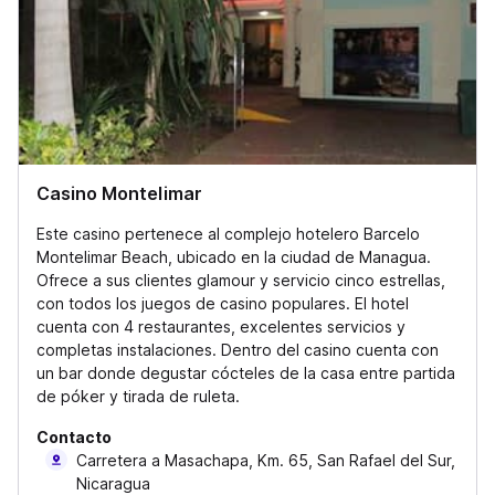
Casino Montelimar
Este casino pertenece al complejo hotelero Barcelo
Montelimar Beach, ubicado en la ciudad de Managua.
Ofrece a sus clientes glamour y servicio cinco estrellas,
con todos los juegos de casino populares. El hotel
cuenta con 4 restaurantes, excelentes servicios y
completas instalaciones. Dentro del casino cuenta con
un bar donde degustar cócteles de la casa entre partida
de póker y tirada de ruleta.
Contacto
Carretera a Masachapa, Km. 65, San Rafael del Sur,
Nicaragua