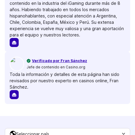
contenido en la industria del iGaming durante más de 8
años. Habiendo trabajado en todos los mercados
hispanohablantes, con especial atención a Argentina,
Chile, Colombia, España, México y Perú. Su extensa
experiencia se vuelve muy valiosa y una gran aportación
para el equipo y nuestros lectores.
Verificado por Fran Sánchez
Jefe de contenido en Casino.org
Toda la información y detalles de esta página han sido
revisados por nuestro experto en casinos online, Fran
Sánchez.
Seleccionar país