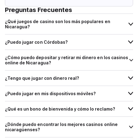
Preguntas Frecuentes
¿Qué juegos de casino son los más populares en
Nicaragua?
¿Puedo jugar con Córdobas?
¿Cómo puedo depositar y retirar mi dinero en los casinos
online de Nicaragua?
¿Tengo que jugar con dinero real?
¿Puedo jugar en mis dispositivos móviles?
¿Qué es un bono de bienvenida y cómo lo reclamo?
¿Dónde puedo encontrar los mejores casinos online
nicaragüenses?