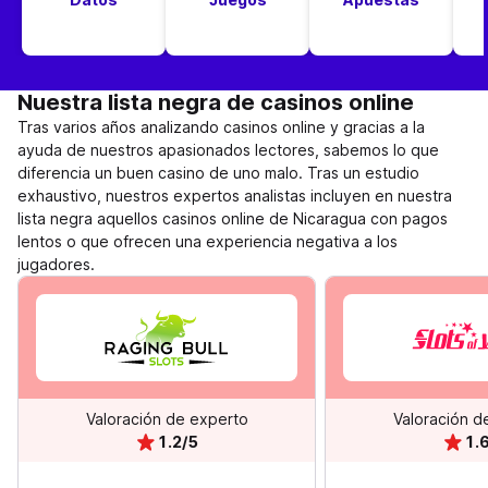
Nuestra lista negra de casinos online
Tras varios años analizando casinos online y gracias a la
ayuda de nuestros apasionados lectores, sabemos lo que
diferencia un buen casino de uno malo. Tras un estudio
exhaustivo, nuestros expertos analistas incluyen en nuestra
lista negra aquellos casinos online de Nicaragua con pagos
lentos o que ofrecen una experiencia negativa a los
jugadores.
Valoración de experto
Valoración d
1.2/5
1.