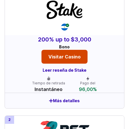
200% up to $3,000
Bono
Visitar Casino
Leer reseña de Stake
Tiempo de retirada
Pago del
Instantáneo
96,00%
Más detalles
Opciones de depósito
No max BTC withdrawal limit
25+ cryptocurrencies accepted
2
Low crypto withdrawal fees