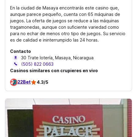
En la ciudad de Masaya encontrarás este casino que,
aunque parece pequeño, cuenta con 65 máquinas de
juegos. La oferta de juegos se reduce a las máquinas
tragamonedas, aunque con suficiente variedad como
para no echar de menos otro tipo de juegos. Su servicio
es de calidad e ininterrumpido las 24 horas.
Contacto
30 Trate lotería, Masaya, Nicaragua
(505) 822 0663
Casinos similares con crupieres en vivo
22Bet
4.3/5