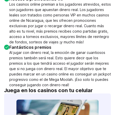
Los casinos online premian a los jugadores atrevidos, estos
son jugadores que apuestan dinero real. Los jugadores
leales son tratados como personas VIP en muchos casinos
online de Nicaragua, que les ofrecen promociones
exclusivas por jugar o recargar dinero real. Cuanto más
alto es tu nivel, más premios recibes como partidas gratis,
acceso a torneos exclusivos, mayores límites de reintegro
de fondos, sorteos de viajes ¡y mucho más!
Fantásticos premios
Al jugar con dinero real, la emoción de ganar cuantiosos
premios también será real. Esto quiere decir que los
premios a los que tendrá acceso el jugador serán mejores
que si no juega con dinero real. El mayor objetivo que te
puedes marcar en un casino online es conseguir un jackpot
progresivo como el de Mega Moolah. ¡Eso solo lo puedes
conseguir jugando con dinero real!
Juega en los casinos con tu celular