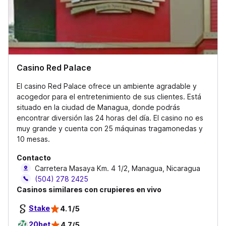
Casino Red Palace
El casino Red Palace ofrece un ambiente agradable y
acogedor para el entretenimiento de sus clientes. Está
situado en la ciudad de Managua, donde podrás
encontrar diversión las 24 horas del día. El casino no es
muy grande y cuenta con 25 máquinas tragamonedas y
10 mesas.
Contacto
Carretera Masaya Km. 4 1/2, Managua, Nicaragua
(504) 278 2425
Casinos similares con crupieres en vivo
Stake
4.1/5
20bet
4.7/5