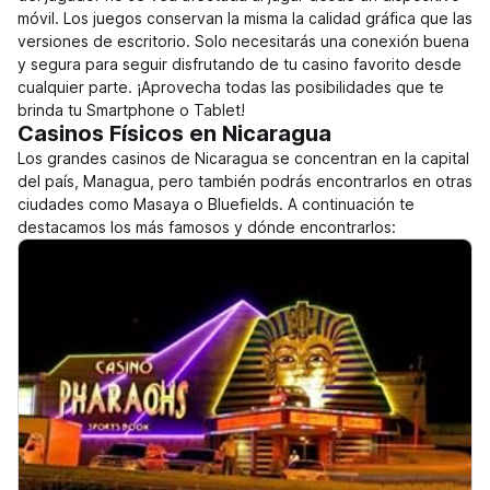
móvil. Los juegos conservan la misma la calidad gráfica que las
versiones de escritorio. Solo necesitarás una conexión buena
y segura para seguir disfrutando de tu casino favorito desde
cualquier parte. ¡Aprovecha todas las posibilidades que te
brinda tu Smartphone o Tablet!
Casinos Físicos en Nicaragua
Los grandes casinos de Nicaragua se concentran en la capital
del país, Managua, pero también podrás encontrarlos en otras
ciudades como Masaya o Bluefields. A continuación te
destacamos los más famosos y dónde encontrarlos: