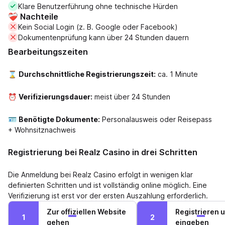
Klare Benutzerführung ohne technische Hürden
❤️‍🩹 Nachteile
Kein Social Login (z. B. Google oder Facebook)
Dokumentenprüfung kann über 24 Stunden dauern
Bearbeitungszeiten
⌛
Durchschnittliche Registrierungszeit:
ca. 1 Minute
⏰
Verifizierungsdauer:
meist über 24 Stunden
🪪
Benötigte Dokumente:
Personalausweis oder Reisepass
+ Wohnsitznachweis
Registrierung bei Realz Casino in drei Schritten
Die Anmeldung bei Realz Casino erfolgt in wenigen klar
definierten Schritten und ist vollständig online möglich. Eine
Verifizierung ist erst vor der ersten Auszahlung erforderlich.
Zur offiziellen Website
Registrieren 
1
2
gehen
eingeben