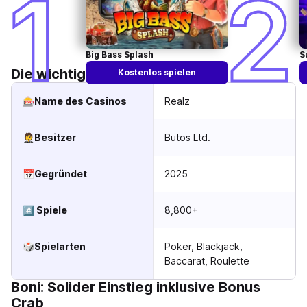
Big Bass Splash
S
Die wichtigsten Details
Kostenlos spielen
🎰
Name des Casinos
Realz
🤵
Besitzer
Butos Ltd.
📅
Gegründet
2025
#️⃣ Spiele
8,800+
🎲
Spielarten
Poker, Blackjack,
Baccarat, Roulette
Boni: Solider Einstieg inklusive Bonus
Crab