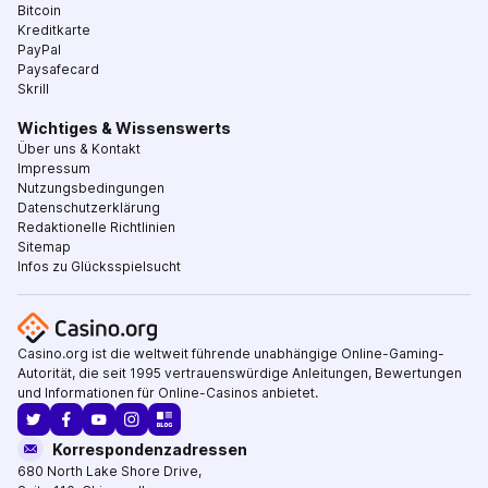
Bitcoin
Kreditkarte
PayPal
Paysafecard
Skrill
Wichtiges & Wissenswerts
Über uns & Kontakt
Impressum
Nutzungsbedingungen
Datenschutzerklärung
Redaktionelle Richtlinien
Sitemap
Infos zu Glücksspielsucht
Casino.org ist die weltweit führende unabhängige Online-Gaming-
Autorität, die seit 1995 vertrauenswürdige Anleitungen, Bewertungen
und Informationen für Online-Casinos anbietet.
Korrespondenzadressen
680 North Lake Shore Drive
,