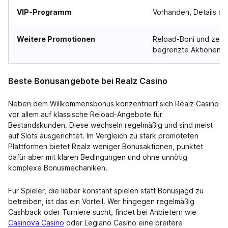
VIP-Programm
Vorhanden, Details c
Weitere Promotionen
Reload-Boni und zeitl
begrenzte Aktionen
Beste Bonusangebote bei Realz Casino
Neben dem Willkommensbonus konzentriert sich Realz Casino
vor allem auf klassische Reload-Angebote für
Bestandskunden. Diese wechseln regelmäßig und sind meist
auf Slots ausgerichtet. Im Vergleich zu stark promoteten
Plattformen bietet Realz weniger Bonusaktionen, punktet
dafür aber mit klaren Bedingungen und ohne unnötig
komplexe Bonusmechaniken.
Für Spieler, die lieber konstant spielen statt Bonusjagd zu
betreiben, ist das ein Vorteil. Wer hingegen regelmäßig
Cashback oder Turniere sucht, findet bei Anbietern wie
Casinova Casino
oder Legiano Casino eine breitere