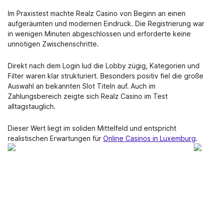
Im Praxistest machte Realz Casino von Beginn an einen
aufgeräumten und modernen Eindruck. Die Registrierung war
in wenigen Minuten abgeschlossen und erforderte keine
unnötigen Zwischenschritte.
Direkt nach dem Login lud die Lobby zügig, Kategorien und
Filter waren klar strukturiert. Besonders positiv fiel die große
Auswahl an bekannten Slot Titeln auf. Auch im
Zahlungsbereich zeigte sich Realz Casino im Test
alltagstauglich.
Dieser Wert liegt im soliden Mittelfeld und entspricht
realistischen Erwartungen für
Online Casinos in Luxemburg
.