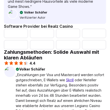
und meist niedrigere Hausvorteile als viele moderne
Game Shows.“
Volker Schäfer
Verifizierter Autor
Software Provider bei Realz Casino
Zahlungsmethoden: Solide Auswahl mit
klaren Abläufen
4.4
Volker Schäfer
„Einzahlungen per Visa und Mastercard werden sofort
gutgeschrieben, E-Wallets wie
Skrill
oder Neteller
stehen ebenfalls zur Verfügung. Besonders positiv
fiel auf, dass Auszahlungen über E-Wallets realistisch
innerhalb von 24 bis 48 Stunden bearbeitet wurden.
Damit bewegt sich Realz auf einem ähnlichen Niveau
wie etablierte Anbieter aus unseren Legiano Casino