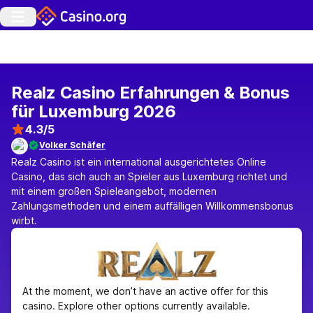
Realz Casino Erfahrungen & Bonus
für Luxemburg 2026
4.3/5
Volker Schäfer
Realz Casino ist ein international ausgerichtetes Online
Casino, das sich auch an Spieler aus Luxemburg richtet und
mit einem großen Spieleangebot, modernen
Zahlungsmethoden und einem auffälligen Willkommensbonus
wirbt.
At the moment, we don’t have an active offer for this
casino. Explore other options currently available.