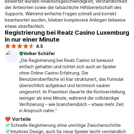
Bewertet wurden Reaktionsgeschwindigkeit, Verständlichkeit
der Antworten sowie die tatsächliche Hilfsbereitschaft des
Supports. Während einfache Fragen schnell und korrekt
beantwortet wurden, blieben komplexere Anliegen teilweise
etwas oberflächlich.
Registrierung bei Realz Casino Luxemburg
in nur einer Minute
4.5
Volker Schäfer
„Die Registrierung bei Realz Casino ist bewusst
einfach gehalten und richtet sich auch an Spieler
ohne Online-Casino-Erfahrung. Die
Benutzeroberfläche ist klar strukturiert, das Formular
übersichtlich aufgebaut und technisch sauber
umgesetzt. Im Praxistest dauerte die Kontoerstellung
weniger als eine Minute, während die vollständige
Verifizierung – wie branchenüblich – etwas mehr Zeit
in Anspruch nahm.“
❤️ Vorteile
Schnelle Registrierung ohne unnötige Zwischenschritte
Intuitives Design, auch für neue Spieler leicht verständlich