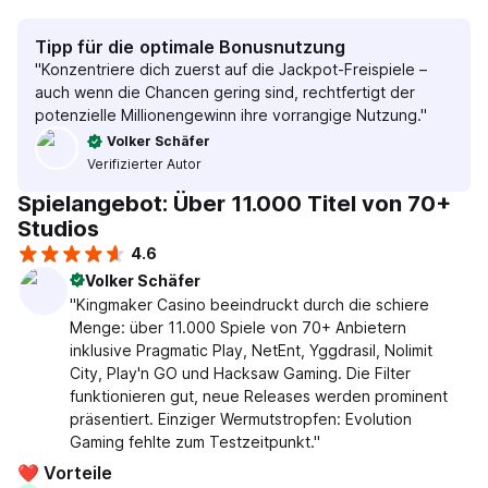
Tipp für die optimale Bonusnutzung
"Konzentriere dich zuerst auf die Jackpot-Freispiele –
auch wenn die Chancen gering sind, rechtfertigt der
potenzielle Millionengewinn ihre vorrangige Nutzung."
Volker Schäfer
Verifizierter Autor
Spielangebot: Über 11.000 Titel von 70+
Studios
4.6
Volker Schäfer
"Kingmaker Casino beeindruckt durch die schiere
Menge: über 11.000 Spiele von 70+ Anbietern
inklusive Pragmatic Play, NetEnt, Yggdrasil, Nolimit
City, Play'n GO und Hacksaw Gaming. Die Filter
funktionieren gut, neue Releases werden prominent
präsentiert. Einziger Wermutstropfen: Evolution
Gaming fehlte zum Testzeitpunkt."
❤️ Vorteile