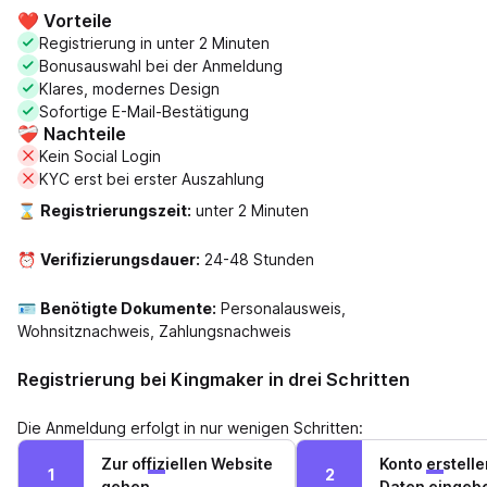
❤️ Vorteile
Registrierung in unter 2 Minuten
Bonusauswahl bei der Anmeldung
Klares, modernes Design
Sofortige E-Mail-Bestätigung
❤️‍🩹 Nachteile
Kein Social Login
KYC erst bei erster Auszahlung
⌛
Registrierungszeit:
unter 2 Minuten
⏰
Verifizierungsdauer:
24-48 Stunden
🪪
Benötigte Dokumente:
Personalausweis,
Wohnsitznachweis, Zahlungsnachweis
Registrierung bei Kingmaker in drei Schritten
Die Anmeldung erfolgt in nur wenigen Schritten:
Zur offiziellen Website
Konto erstell
1
2
gehen
Daten eingeb