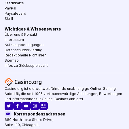
Kreditkarte
PayPal
Paysafecard
Skrill
Wichtiges & Wissenswerts
Über uns & Kontakt
Impressum
Nutzungsbedingungen
Datenschutzerklärung
Redaktionelle Richtlinien
Sitemap
Infos zu Glücksspielsucht
Casino.org ist die weltweit führende unabhängige Online-Gaming-
Autorität, die seit 1995 vertrauenswürdige Anleitungen, Bewertungen
und Informationen für Online-Casinos anbietet.
Korrespondenzadressen
680 North Lake Shore Drive
,
Suite 110,
Chicago IL
,