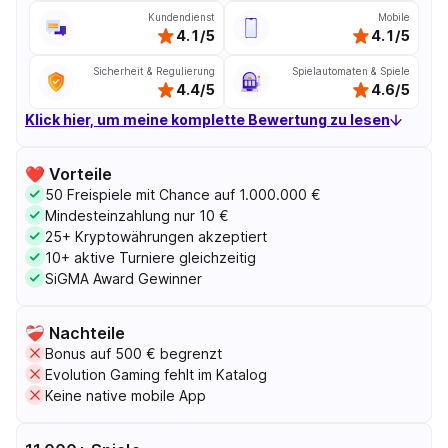
Kundendienst
Mobile
4.1/5
4.1/5
Sicherheit & Regulierung
Spielautomaten & Spiele
4.4/5
4.6/5
Klick hier, um meine komplette Bewertung zu lesen
❤️ Vorteile
50 Freispiele mit Chance auf 1.000.000 €
Mindesteinzahlung nur 10 €
25+ Kryptowährungen akzeptiert
10+ aktive Turniere gleichzeitig
SiGMA Award Gewinner
❤️‍🩹 Nachteile
Bonus auf 500 € begrenzt
Evolution Gaming fehlt im Katalog
Keine native mobile App