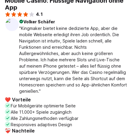
Mobile Casino: Flüssige Navigation ohne
App
4.1
Volker Schäfer
"Kingmaker bietet keine dedizierte App, aber die
mobile Webseite erledigt ihren Job ordentlich. Die
Navigation ist intuitiv, Spiele laden schnell, alle
Funktionen sind erreichbar. Nichts
Außergewöhnliches, aber auch keine größeren
Probleme. Ich habe mehrere Slots und Live-Tische
auf meinem iPhone getestet – alles lief flüssig ohne
spürbare Verzögerungen. Wer das Casino regelmäßig
unterwegs nutzt, kann die Seite als Shortcut auf dem
Homescreen speichern und so App-ähnlichen Komfort
genießen."
❤️ Vorteile
Für Mobilgeräte optimierte Seite
Alle 11.000+ Spiele zugänglich
Alle Zahlungsmethoden verfügbar
Responsives adaptives Design
❤️‍🩹 Nachteile