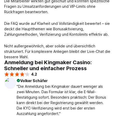
Die Mitarbeiter wirkten gut geschult und konnten spezifische
Fragen zu Umsatzanforderungen und VIP-Limits ohne
Rückfragen beantworten.
Die FAQ wurde auf Klarheit und Vollständigkeit bewertet – sie
deckt die Hauptthemen wie Bonusaktivierung,
Zahlungsmethoden, Verifizierung und Kontolimits effektiv ab.
Nicht außergewöhnlich, aber solide und übersichtlich
strukturiert. Für komplexere Anliegen bleibt der Live-Chat die
bessere Wahl.
Anmeldung bei Kingmaker Casino:
Schneller und einfacher Prozess
4.2
Volker Schäfer
"Die Anmeldung bei Kingmaker dauert weniger als
zwei Minuten. Das Formular ist klar, die E-Mail-
Bestätigung sofort. Besonders praktisch: Der Bonus
kann direkt bei der Registrierung gewählt werden.
Die KYC-Verifizierung wird erst bei der ersten
Auszahlung angefordert."