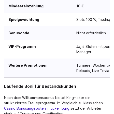
Mindesteinzahlung
10 €
Spielgewichtung
Slots 100 %, Tischspi
Bonuscode
Nicht erforderlich
VIP-Programm
Ja, 5 Stufen mit pers
Manager
Weitere Promotionen
Turniere, Wöchentlic
Reloads, Live Trivia
Laufende Boni für Bestandskunden
Nach dem Willkommensbonus bietet Kingmaker ein
strukturiertes Treueprogramm. Im Vergleich zu klassischen
Casino Bonusangeboten in Luxemburg
setzt der Anbieter
stark auf Turniere und Gamification: