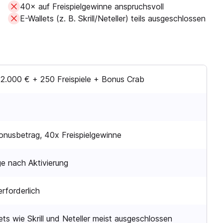
40× auf Freispielgewinne anspruchsvoll
E-Wallets (z. B. Skrill/Neteller) teils ausgeschlossen
 2.000 € + 250 Freispiele + Bonus Crab
nusbetrag, 40x Freispielgewinne
e nach Aktivierung
erforderlich
ets wie Skrill und Neteller meist ausgeschlossen