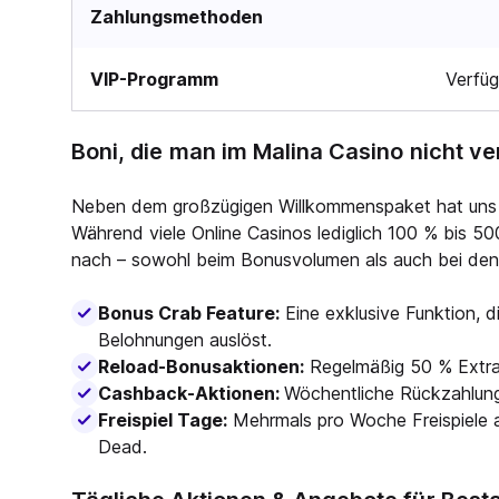
Zahlungsmethoden
VIP-Programm
Verfüg
Boni, die man im Malina Casino nicht ve
Neben dem großzügigen Willkommenspaket hat uns vor
Während viele Online Casinos lediglich 100 % bis 500
nach – sowohl beim Bonusvolumen als auch bei den 
Bonus Crab Feature:
Eine exklusive Funktion, d
Belohnungen auslöst.
Reload-Bonusaktionen:
Regelmäßig 50 % Extr
Cashback-Aktionen:
Wöchentliche Rückzahlung
Freispiel Tage:
Mehrmals pro Woche Freispiele 
Dead.