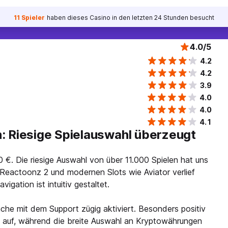
11 Spieler
haben dieses Casino in den letzten 24 Stunden besucht
4.0/5
4.2
4.2
3.9
4.0
4.0
4.1
: Riesige Spielauswahl überzeugt
 €. Die riesige Auswahl von über 11.000 Spielen hat uns
Reactoonz 2 und modernen Slots wie Aviator verlief
vigation ist intuitiv gestaltet.
e mit dem Support zügig aktiviert. Besonders positiv
en auf, während die breite Auswahl an Kryptowährungen