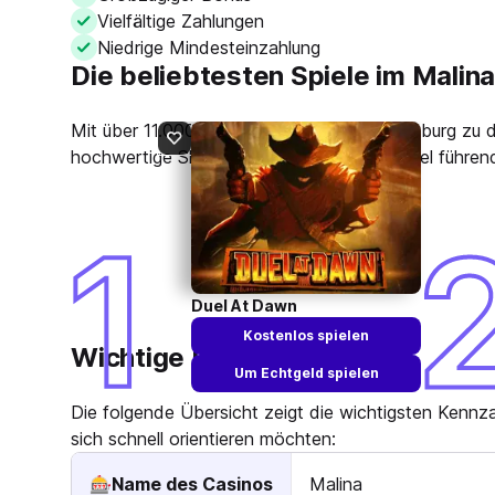
Vielfältige Zahlungen
Niedrige Mindesteinzahlung
Die beliebtesten Spiele im Malin
Mit über 11.000 Spielen zählt Malina Luxemburg zu
hochwertige Slots, Tischspiele und Live Titel führen
Duel At Dawn
Kostenlos spielen
Wichtige Fakten
Um Echtgeld spielen
Die folgende Übersicht zeigt die wichtigsten Kennzahl
sich schnell orientieren möchten:
🎰
Name des Casinos
Malina