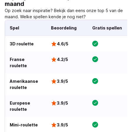
maand
Op zoek naar inspiratie? Bekijk dan eens onze top 5 van de
maand. Welke spellen kende je nog niet?
Spel
Beoordeling
Gratis spellen
3D roulette
4.6/5
Franse
4.2/5
roulette
Amerikaanse
3.9/5
roulette
Europese
3.9/5
roulette
Mini-roulette
3.9/5