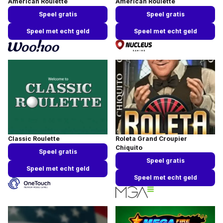
American Roulette
American Roulette
Speel gratis
Speel gratis
Speel met echt geld
Speel met echt geld
Classic Roulette
Roleta Grand Croupier
Chiquito
Speel gratis
Speel gratis
Speel met echt geld
Speel met echt geld