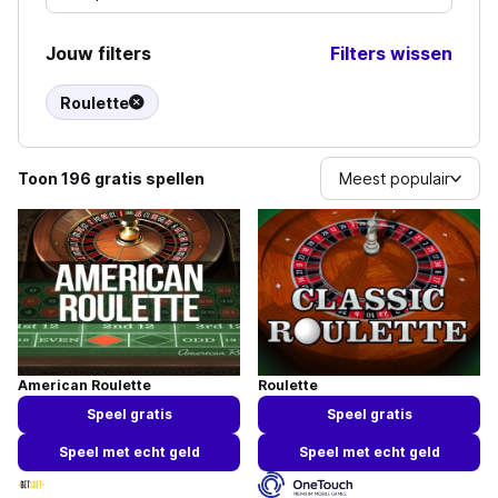
Jouw filters
Filters wissen
Roulette
Toon 196 gratis spellen
Meest populair
American Roulette
Roulette
Speel gratis
Speel gratis
Speel met echt geld
Speel met echt geld