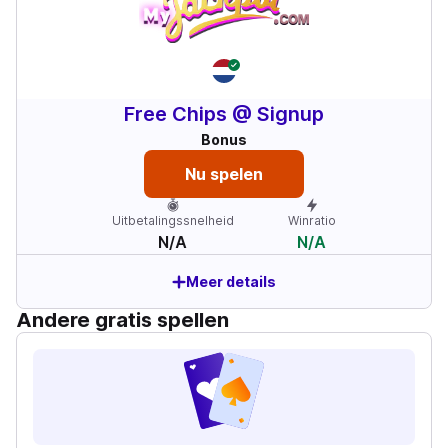
25% meer bonuschips als premium lid
Nu spelen
Free Chips @ Signup
Bonus
Nu spelen
Uitbetalingssnelheid
Winratio
N/A
N/A
Meer details
Stortingsmethoden
80 vrije plaatsen voor Nederlandse spelers
Andere gratis spellen
Geniet van de beste spellen van Microgaming &
NetEnt
Klantenondersteuning via live chat
Ontvang meer chips als premium clublid
Nu spelen