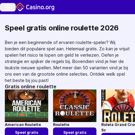
Speel gratis online roulette 2026
Ben je een beginnende of ervaren roulette-speler? Wij
bieden dit populaire spel aan. Helemaal gratis. Zo kan je vrijuit
spelen het risico te lopen om geld te verliezen. Oefen je
strategie en spijker de regels bij. Bovendien vind je hier de
leukste nieuwe spellen. Met meer dan 50 varianten vind je bij
ons een van de grootste online selecties. Ontdek welk spel
het beste bij jou past!
Gratis online roulette
American Roulette
Roulette
Roleta Grand Cro
Sc
Speel gratis
Speel gratis