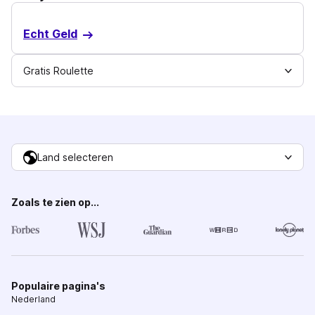
Echt
Geld
Gratis Roulette
Land selecteren
Zoals te zien op...
Populaire pagina's
Nederland