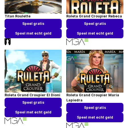
Titan Roulette
Roleta Grand Croupier Rebeca
Speel gratis
Speel gratis
Speel met echt geld
Speel met echt geld
Roleta Grand Croupier El Dioni
Roleta Grand Croupier María
Lapiedra
Speel gratis
Speel gratis
Speel met echt geld
Speel met echt geld