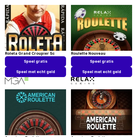
Roleta Grand Croupier Sc
Roulette Nouveau
Speel gratis
Speel gratis
Speel met echt geld
Speel met echt geld