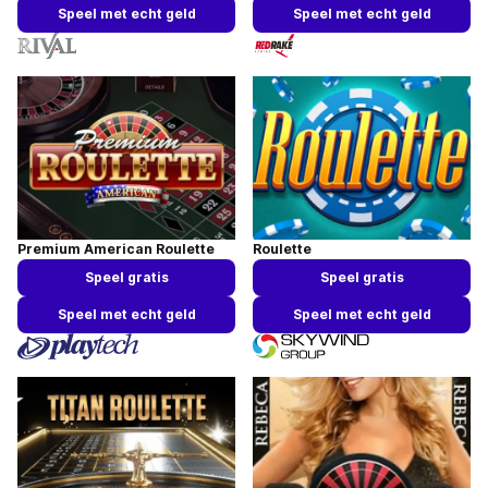
Speel met echt geld
Speel met echt geld
Premium American Roulette
Roulette
Speel gratis
Speel gratis
Speel met echt geld
Speel met echt geld