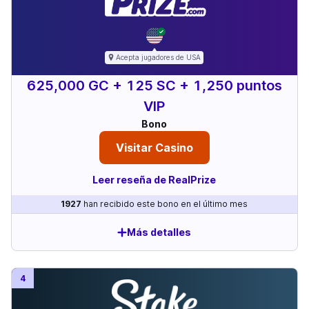
Visitar Casino
Acepta jugadores de
USA
625,000 GC + 125 SC + 1,250 puntos
VIP
Bono
Visitar Casino
Leer reseña de RealPrize
1927
han recibido este bono en el último mes
Más detalles
Opciones de depósito
Many $10 deposit bet games
Low GC package prizes from $3
4
First 10 dollar purchase bonus