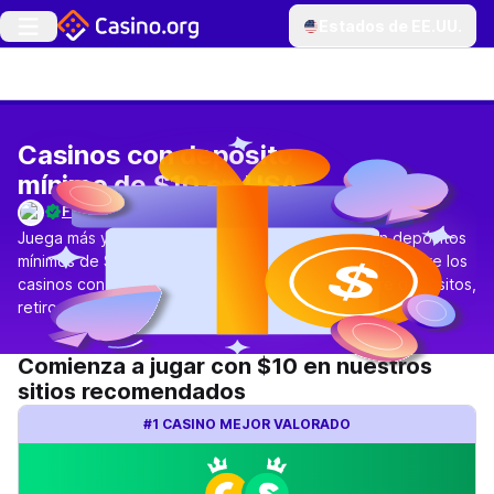
Estados de EE.UU.
Casinos con depósito
mínimo de $10 en USA
Fran Sánchez
Juega más y gasta menos en casinos que aceptan depósitos
mínimos de $10 dólares que te recomendamos. Descubre los
casinos con los mejores juegos con $10, tips sobre depósitos,
retiros y más.
Comienza a jugar con $10 en nuestros
sitios recomendados
#1 CASINO MEJOR VALORADO