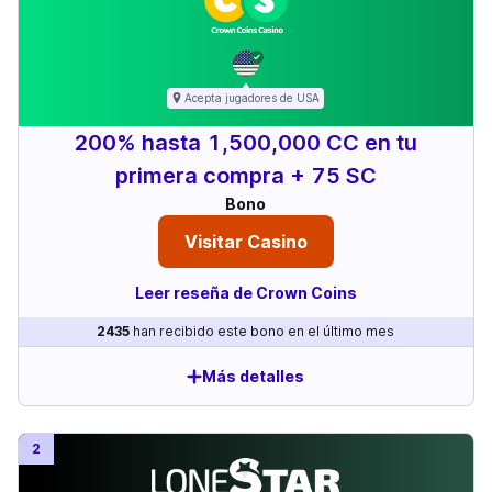
Acepta jugadores de
USA
200% hasta 1,500,000 CC en tu
primera compra + 75 SC
Bono
Visitar Casino
Leer reseña de Crown Coins
2435
han recibido este bono en el último mes
Más detalles
Opciones de depósito
100K GC solo por registrarte
400K CC + 20 SC por cada amigo referido
2
App optimizada para iOS