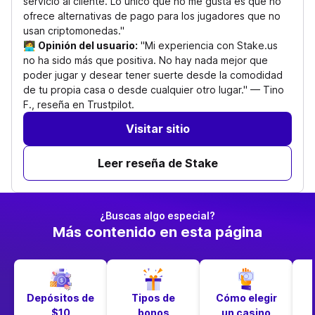
servicio al cliente. Lo único que no me gusta es que no
ofrece alternativas de pago para los jugadores que no
usan criptomonedas."
🧑‍💻
Opinión del usuario:
"Mi experiencia con Stake.us
no ha sido más que positiva. No hay nada mejor que
poder jugar y desear tener suerte desde la comodidad
de tu propia casa o desde cualquier otro lugar."
— Tino
F., reseña en Trustpilot.
Visitar sitio
Leer reseña de Stake
¿Buscas algo especial?
Más contenido en esta página
Depósitos de
Tipos de
Cómo elegir
$10
bonos
un casino