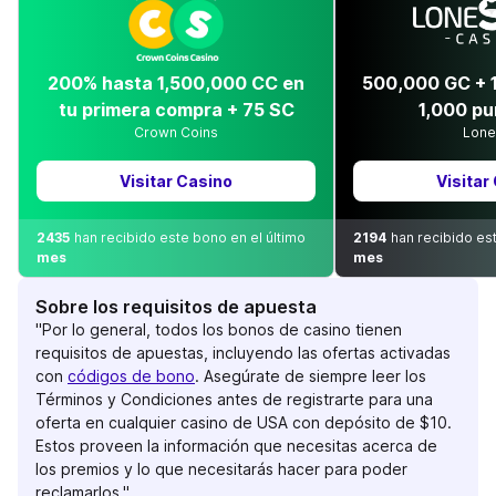
200% hasta 1,500,000 CC en
500,000 GC + 1
tu primera compra + 75 SC
1,000 pu
Crown Coins
Lone
Visitar Casino
Visitar
2435
han recibido este bono en el último
2194
han recibido es
mes
mes
Sobre los requisitos de apuesta
"Por lo general, todos los bonos de casino tienen
requisitos de apuestas, incluyendo las ofertas activadas
con
códigos de bono
. Asegúrate de siempre leer los
Términos y Condiciones antes de registrarte para una
oferta en cualquier casino de USA con depósito de $10.
Estos proveen la información que necesitas acerca de
los premios y lo que necesitarás hacer para poder
reclamarlos."