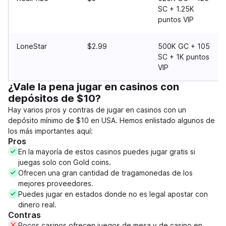
SC + 1.25K
puntos VIP
LoneStar
$2.99
500K GC + 105
SC + 1K puntos
VIP
¿Vale la pena jugar en casinos con
depósitos de $10?
Hay varios pros y contras de jugar en casinos con un
depósito mínimo de $10 en USA. Hemos enlistado algunos de
los más importantes aquí:
Pros
En la mayoría de estos casinos puedes jugar gratis si
juegas solo con Gold coins.
Ofrecen una gran cantidad de tragamonedas de los
mejores proveedores.
Puedes jugar en estados donde no es legal apostar con
dinero real.
Contras
Pocos casinos ofrecen juegos de mesa y de casino en