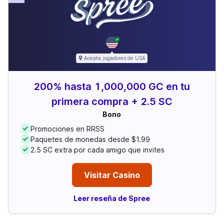
Acepta jugadores de
USA
200% hasta 1,000,000 GC en tu
primera compra + 2.5 SC
Bono
Promociones en RRSS
Paquetes de monedas desde $1.99
2.5 SC extra por cada amigo que invites
Visitar Casino
Leer reseña de Spree