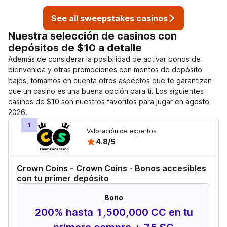
See all sweepstakes casinos
Nuestra selección de casinos con
depósitos de $10 a detalle
Además de considerar la posibilidad de activar bonos de
bienvenida y otras promociones con montos de depósito
bajos, tomamos en cuenta otros aspectos que te garantizan
que un casino es una buena opción para ti. Los siguientes
casinos de $10 son nuestros favoritos para jugar en agosto
2026.
1
Valoración de expertos
4.8/5
Crown Coins - Crown Coins - Bonos accesibles
con tu primer depósito
Bono
200% hasta 1,500,000 CC en tu