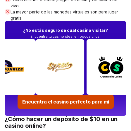
vivo.
La mayor parte de las monedas virtuales son para jugar
gratis.
¿No estás seguro de cuál casino visitar?
Encuentra tu casino ideal en pocos clics.
Encuentra el casino perfecto para mí
¿Cómo hacer un depósito de $10 en un
casino online?