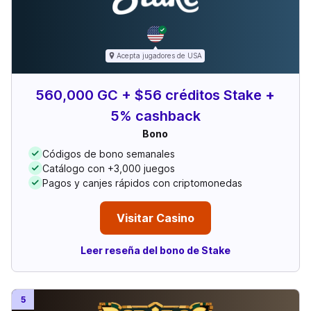
Visitar Casino
Acepta jugadores de
USA
560,000 GC + $56 créditos Stake +
5% cashback
Bono
Códigos de bono semanales
Catálogo con +3,000 juegos
Pagos y canjes rápidos con criptomonedas
Visitar Casino
Leer reseña del bono de Stake
5