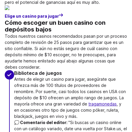
pero el potencial de ganancias aquí es muy alto.
Elige un casino para jugar
Cómo escoger un buen casino con
depósitos bajos
Todos nuestros casinos recomendados pasan por un proceso
completo de revisión de 25 pasos para garantizar que es un
sitio confiable. Si aún no estás seguro de cuál casino con
depósito mínimo de $10 escoger, no te preocupes, para
ayudarte hemos enlistado aquí abajo algunas cosas que
debes considerar.
Biblioteca de juegos
Antes de elegir un casino para jugar, asegúrate que
ofrezca más de 100 títulos de proveedores de
renombre. Por suerte, casi todos los casinos en USA con
depósito de $10 ofrecen un amplio rango de juegos. La
mayoría ofrece una gran variedad de
tragamonedas
, y
en ocasiones otro tipo de juegos como póker, ruleta,
blackjack, juegos en vivo y más.
💭 Comentario del editor:
"Si buscas un casino online
con un catálogo variado, date una vuelta por Stake.us, el