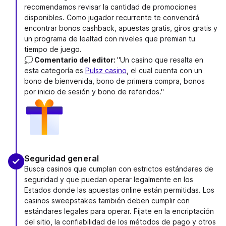
recomendamos revisar la cantidad de promociones
disponibles. Como jugador recurrente te convendrá
encontrar bonos cashback, apuestas gratis, giros gratis y
un programa de lealtad con niveles que premian tu
tiempo de juego.
💭 Comentario del editor:
"Un casino que resalta en
esta categoría es
Pulsz casino
, el cual cuenta con un
bono de bienvenida, bono de primera compra, bonos
por inicio de sesión y bono de referidos."
Seguridad general
Busca casinos que cumplan con estrictos estándares de
seguridad y que puedan operar legalmente en los
Estados donde las apuestas online están permitidas. Los
casinos sweepstakes también deben cumplir con
estándares legales para operar. Fíjate en la encriptación
del sitio, la confiabilidad de los métodos de pago y otros